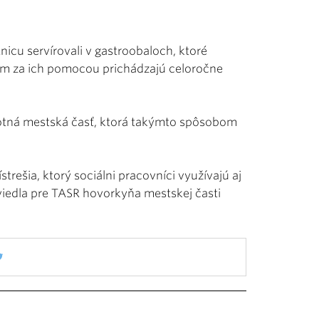
icu servírovali v gastroobaloch, ktoré
 kam za ich pomocou prichádzajú celoročne
motná mestská časť, ktorá takýmto spôsobom
trešia, ktorý sociálni pracovníci využívajú aj
viedla pre TASR hovorkyňa mestskej časti