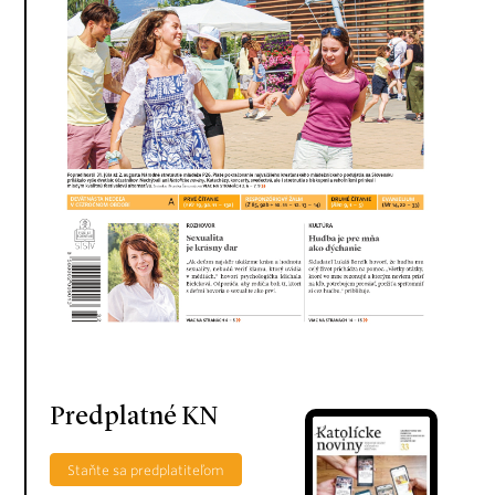
Predplatné KN
Staňte sa predplatiteľom