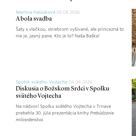
Martina Halúsková
05.08.2026
A bola svadba
Šaty s vlečkou, striebrom vyšívané, ale princezná to
nie je, jasný pane. Kto je to? Naša Baška!
Spolok svätého Vojtecha
04.08.2026
Diskusia o Božskom Srdci v Spolku
svätého Vojtecha
Na nádvorí Spolku svätého Vojtecha v Trnave
prebehla 30. júla prezentácia knihy
Prebúdzanie
milosrdenstva
.