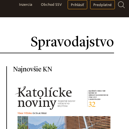
Inzercia
Obchod SSV
Prihlásiť
Predplatné
Spravodajstvo
Najnovšie KN