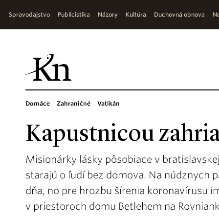
Spravodajstvo
Publicistika
Názory
Kultúra
Duchovná obnova
Ne
Domáce
Zahraničné
Vatikán
Kapustnicou zahria
Misionárky lásky pôsobiace v bratislavske
starajú o ľudí bez domova. Na núdznych p
dňa, no pre hrozbu šírenia koronavírusu 
v priestoroch domu Betlehem na Rovnianko