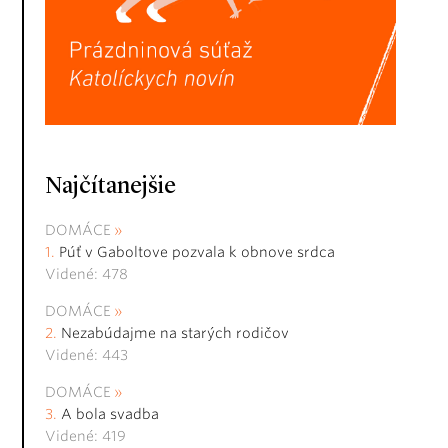
Najčítanejšie
DOMÁCE
Púť v Gaboltove pozvala k obnove srdca
Videné: 478
DOMÁCE
Nezabúdajme na starých rodičov
Videné: 443
DOMÁCE
A bola svadba
Videné: 419