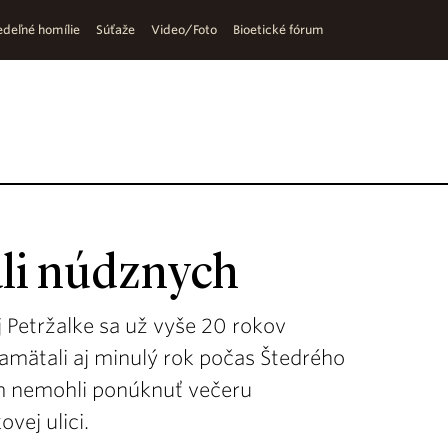
deľné homílie
Súťaže
Video/Foto
Bioetické fórum
li núdznych
j Petržalke sa už vyše 20 rokov
amätali aj minulý rok počas Štedrého
im nemohli ponúknuť večeru
vej ulici.