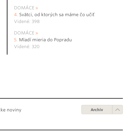
DOMÁCE
Svätci, od ktorých sa máme čo učiť
Videné: 398
DOMÁCE
Mladí mieria do Popradu
Videné: 320
cke noviny
Archív