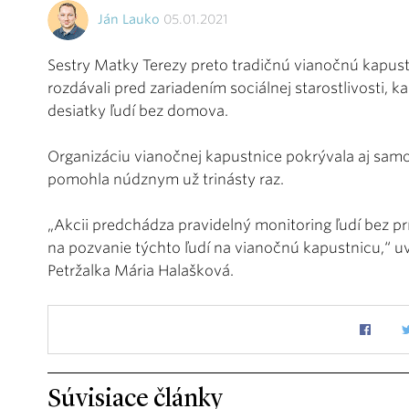
Ján Lauko
05.01.2021
Sestry Matky Terezy preto tradičnú vianočnú kapustn
rozdávali pred zariadením sociálnej starostlivosti,
desiatky ľudí bez domova.
Organizáciu vianočnej kapustnice pokrývala aj sa
pomohla núdznym už trinásty raz.
„Akcii predchádza pravidelný monitoring ľudí bez prís
na pozvanie týchto ľudí na vianočnú kapustnicu,“ u
Petržalka Mária Halašková.
Súvisiace články