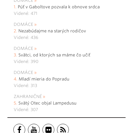
DOMÁCE
Púť v Gaboltove pozvala k obnove srdca
Videné: 471
DOMÁCE
Nezabúdajme na starých rodičov
Videné: 436
DOMÁCE
Svätci, od ktorých sa máme čo učiť
Videné: 390
DOMÁCE
Mladí mieria do Popradu
Videné: 313
ZAHRANIČNÉ
Svätý Otec objal Lampedusu
Videné: 307