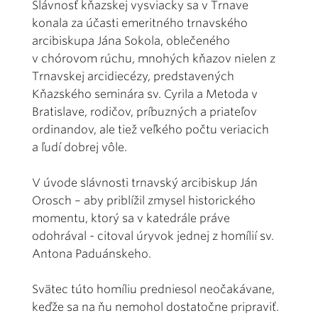
Slávnosť kňazskej vysviacky sa v Trnave
konala za účasti emeritného trnavského
arcibiskupa Jána Sokola, oblečeného
v chórovom rúchu, mnohých kňazov nielen z
Trnavskej arcidiecézy, predstavených
Kňazského seminára sv. Cyrila a Metoda v
Bratislave, rodičov, príbuzných a priateľov
ordinandov, ale tiež veľkého počtu veriacich
a ľudí dobrej vôle.
V úvode slávnosti trnavský arcibiskup Ján
Orosch – aby priblížil zmysel historického
momentu, ktorý sa v katedrále práve
odohrával - citoval úryvok jednej z homílií sv.
Antona Paduánskeho.
Svätec túto homíliu predniesol neočakávane,
keďže sa na ňu nemohol dostatočne pripraviť.