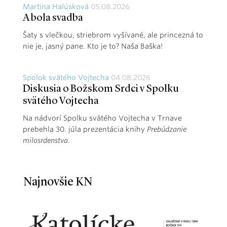
Martina Halúsková
05.08.2026
A bola svadba
Šaty s vlečkou, striebrom vyšívané, ale princezná to
nie je, jasný pane. Kto je to? Naša Baška!
Spolok svätého Vojtecha
04.08.2026
Diskusia o Božskom Srdci v Spolku
svätého Vojtecha
Na nádvorí Spolku svätého Vojtecha v Trnave
prebehla 30. júla prezentácia knihy
Prebúdzanie
milosrdenstva
.
Najnovšie KN