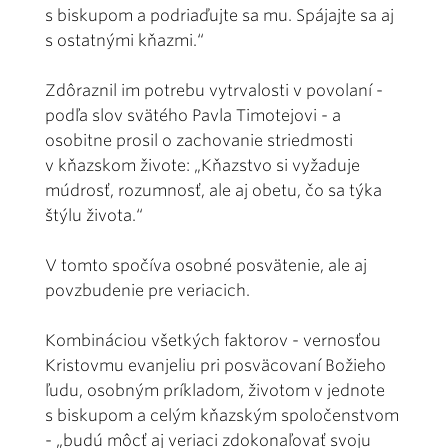
s biskupom a podriaďujte sa mu. Spájajte sa aj
s ostatnými kňazmi.“
Zdôraznil im potrebu vytrvalosti v povolaní -
podľa slov svätého Pavla Timotejovi - a
osobitne prosil o zachovanie striedmosti
v kňazskom živote: „Kňazstvo si vyžaduje
múdrosť, rozumnosť, ale aj obetu, čo sa týka
štýlu života.“
V tomto spočíva osobné posvätenie, ale aj
povzbudenie pre veriacich.
Kombináciou všetkých faktorov - vernosťou
Kristovmu evanjeliu pri posväcovaní Božieho
ľudu, osobným príkladom, životom v jednote
s biskupom a celým kňazským spoločenstvom
- „budú môcť aj veriaci zdokonaľovať svoju