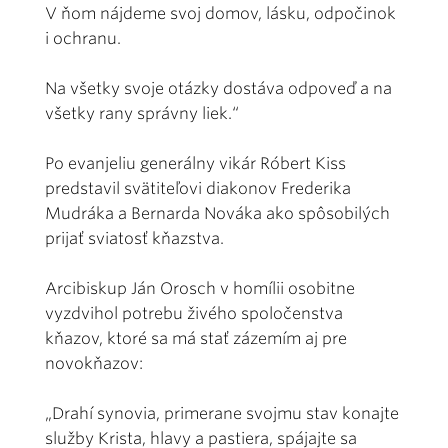
V ňom nájdeme svoj domov, lásku, odpočinok
i ochranu.
Na všetky svoje otázky dostáva odpoveď a na
všetky rany správny liek.“
Po evanjeliu generálny vikár Róbert Kiss
predstavil svätiteľovi diakonov Frederika
Mudráka a Bernarda Nováka ako spôsobilých
prijať sviatosť kňazstva.
Arcibiskup Ján Orosch v homílii osobitne
vyzdvihol potrebu živého spoločenstva
kňazov, ktoré sa má stať zázemím aj pre
novokňazov:
„Drahí synovia, primerane svojmu stav konajte
služby Krista, hlavy a pastiera, spájajte sa