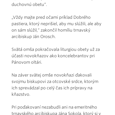
duchovnú obetu“.
„Vždy majte pred očami príklad Dobrého
pastiera, ktorý neprišiel, aby mu slúžili, ale aby
on sám slúžil,“ zakončil homíliu trnavský
arcibiskup Ján Orosch.
Svätá omša pokračovala liturgiou obety už za
účasti novokňazov ako koncelebrantov pri
Pánovom oltári.
Na záver svätej omše novokňazi ďakovali
svojmu biskupovi za otcovské srdce, ktorým
ich sprevádzal po celý čas ich prípravy na
kňazstvo.
Pri poďakovaní nezabudli ani na emeritného
trnavského arcibiskupa Jána Sokola, ktorý si v