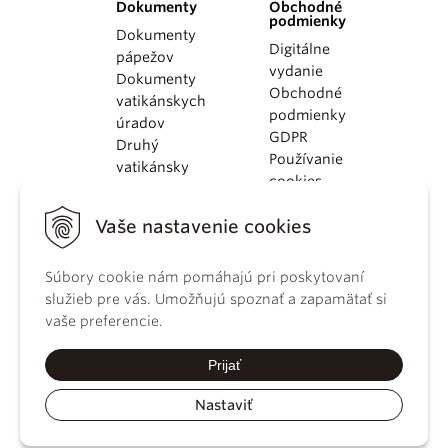
Dokumenty
Obchodné
podmienky
Dokumenty
Digitálne
pápežov
vydanie
Dokumenty
Obchodné
vatikánskych
podmienky
úradov
GDPR
Druhý
Používanie
vatikánsky
cookies
koncil
Dokumenty
Vaše nastavenie cookies
KBS
Kódex
Súbory cookie nám pomáhajú pri poskytovaní
kánonického
služieb pre vás. Umožňujú spoznať a zapamätať si
práva
vaše preferencie.
Katechizmus
Katolíckej
Prijať
cirkvi
Nastaviť