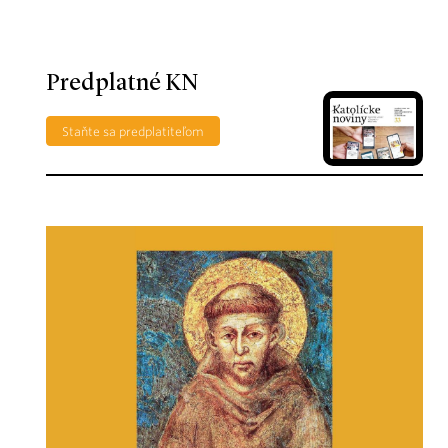
Predplatné KN
Staňte sa predplatiteľom