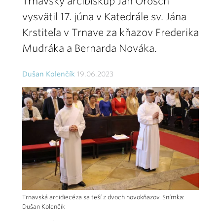
Trnavský arcibiskup Ján Orosch
vysvätil 17. júna v Katedrále sv. Jána
Krstiteľa v Trnave za kňazov Frederika
Mudráka a Bernarda Nováka.
Dušan Kolenčík
19.06.2023
Trnavská arcidiecéza sa teší z dvoch novokňazov. Snímka:
Dušan Kolenčík