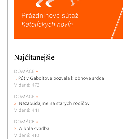
Najčítanejšie
DOMÁCE
Púť v Gaboltove pozvala k obnove srdca
Videné: 473
DOMÁCE
Nezabúdajme na starých rodičov
Videné: 441
DOMÁCE
A bola svadba
Videné: 410