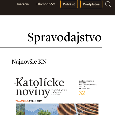
Inzercia
Obchod SSV
Prihlásiť
Predplatné
Spravodajstvo
Najnovšie KN