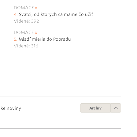
DOMÁCE
Svätci, od ktorých sa máme čo učiť
Videné: 392
DOMÁCE
Mladí mieria do Popradu
Videné: 316
cke noviny
Archív