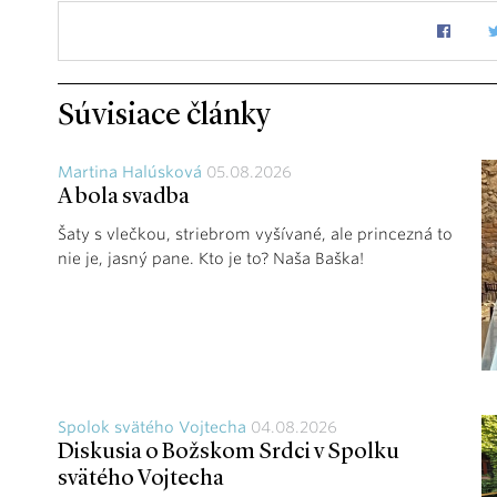
Súvisiace články
Martina Halúsková
05.08.2026
A bola svadba
Šaty s vlečkou, striebrom vyšívané, ale princezná to
nie je, jasný pane. Kto je to? Naša Baška!
Spolok svätého Vojtecha
04.08.2026
Diskusia o Božskom Srdci v Spolku
svätého Vojtecha