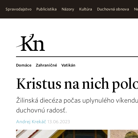
Spravodajstvo
Publicistika
Názory
Kultúra
Duchovná obnova
Ne
Domáce
Zahraničné
Vatikán
Kristus na nich polo
Žilinská diecéza počas uplynulého víkendu 
duchovnú radosť.
Andrej Krekáč
13.06.2023