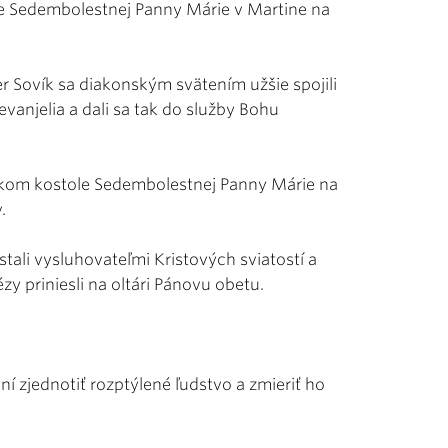
ole Sedembolestnej Panny Márie v Martine na
er Sovík sa diakonským svätením užšie spojili
vanjelia a dali sa tak do služby Bohu
inskom kostole Sedembolestnej Panny Márie na
.
ali vysluhovateľmi Kristových sviatostí a
y priniesli na oltári Pánovu obetu.
í zjednotiť rozptýlené ľudstvo a zmieriť ho