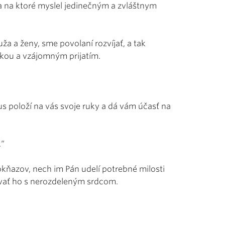
 a na ktoré myslel jedinečným a zvláštnym
ža a ženy, sme povolaní rozvíjať, a tak
áskou a vzájomným prijatím.
us položí na vás svoje ruky a dá vám účasť na
.“
kňazov, nech im Pán udelí potrebné milosti
dovať ho s nerozdeleným srdcom.