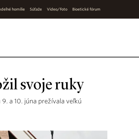
deľné homílie
Súťaže
Video/Foto
Bioetické fórum
žil svoje ruky
9. a 10. júna prežívala veľkú