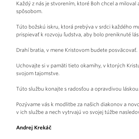
Každý z nás je stvorením, ktoré Boh chcel a miloval
spôsobom.
Túto božskú iskru, ktorá prebýva v srdci každého mu
prispievať k rozvoju ľudstva, aby bolo preniknuté l
Drahí bratia, v mene Kristovom budete posväcovať.
Uchovajte si v pamäti tieto okamihy, v ktorých Krist
svojom tajomstve.
Túto službu konajte s radosťou a opravdivou láskou
Pozývame vás k modlitbe za našich diakonov a novo
v ich službe a nech vytrvajú vo svojej túžbe nasle
Andrej Krekáč