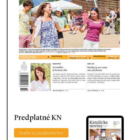
Predplatné KN
Staňte sa predplatiteľom