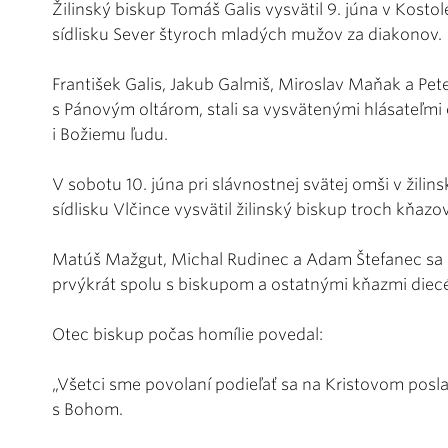
Žilinský biskup Tomáš Galis vysvätil 9. júna v Kost
sídlisku Sever štyroch mladých mužov za diakonov.
František Galis, Jakub Galmiš, Miroslav Maňak a Pet
s Pánovým oltárom, stali sa vysvätenými hlásateľmi e
i Božiemu ľudu.
V sobotu 10. júna pri slávnostnej svätej omši v žil
sídlisku Vlčince vysvätil žilinský biskup troch kňazov
Matúš Mažgut, Michal Rudinec a Adam Štefanec sa st
prvýkrát spolu s biskupom a ostatnými kňazmi diecéz
Otec biskup počas homílie povedal:
„Všetci sme povolaní podieľať sa na Kristovom poslan
s Bohom.