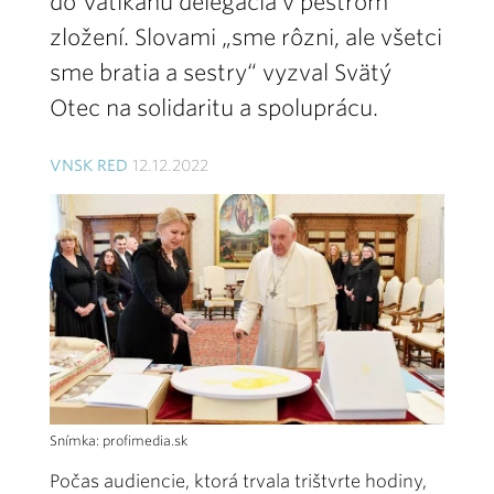
do Vatikánu delegácia v pestrom
zložení. Slovami „sme rôzni, ale všetci
sme bratia a sestry“ vyzval Svätý
Otec na solidaritu a spoluprácu.
VNSK RED
12.12.2022
Snímka: profimedia.sk
Počas audiencie, ktorá trvala trištvrte hodiny,