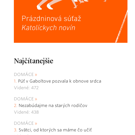
Najčítanejšie
DOMÁCE
Púť v Gaboltove pozvala k obnove srdca
Videné: 472
DOMÁCE
Nezabúdajme na starých rodičov
Videné: 438
DOMÁCE
Svätci, od ktorých sa máme čo učiť