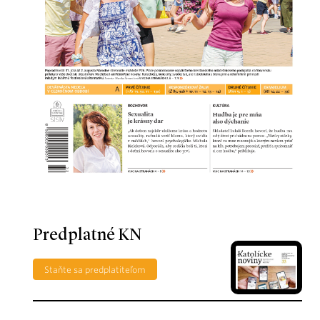
Predplatné KN
Staňte sa predplatiteľom