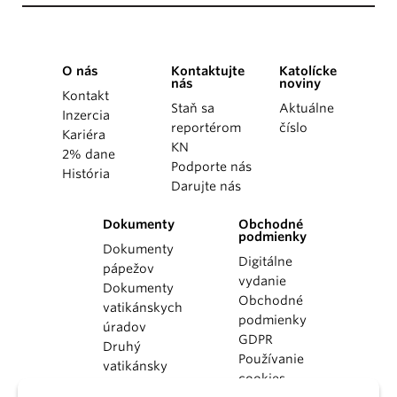
O nás
Kontaktujte
Katolícke
nás
noviny
Kontakt
Staň sa
Aktuálne
Inzercia
reportérom
číslo
Kariéra
KN
2% dane
Podporte nás
História
Darujte nás
Dokumenty
Obchodné
podmienky
Dokumenty
Digitálne
pápežov
vydanie
Dokumenty
Obchodné
vatikánskych
podmienky
úradov
GDPR
Druhý
Používanie
vatikánsky
cookies
koncil