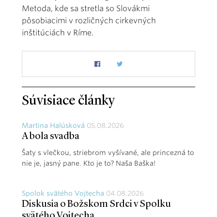
Metoda, kde sa stretla so Slovákmi
pôsobiacimi v rozličných cirkevných
inštitúciách v Ríme.
Súvisiace články
Martina Halúsková
05.08.2026
A bola svadba
Šaty s vlečkou, striebrom vyšívané, ale princezná to
nie je, jasný pane. Kto je to? Naša Baška!
Spolok svätého Vojtecha
04.08.2026
Diskusia o Božskom Srdci v Spolku
svätého Vojtecha