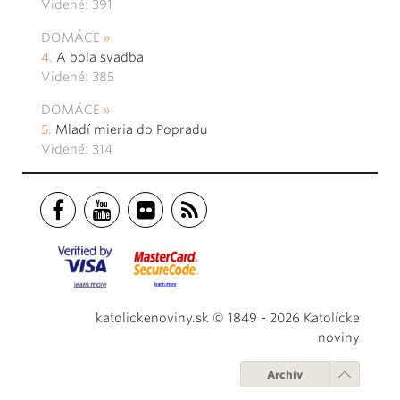
Videné: 391
DOMÁCE
A bola svadba
Videné: 385
DOMÁCE
Mladí mieria do Popradu
Videné: 314
katolickenoviny.sk © 1849 - 2026 Katolícke
noviny
Archív