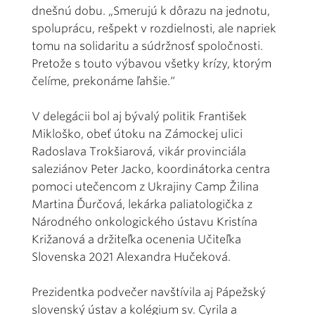
dnešnú dobu. „Smerujú k dôrazu na jednotu,
spoluprácu, rešpekt v rozdielnosti, ale napriek
tomu na solidaritu a súdržnosť spoločnosti.
Pretože s touto výbavou všetky krízy, ktorým
čelíme, prekonáme ľahšie.“
V delegácii bol aj bývalý politik František
Mikloško, obeť útoku na Zámockej ulici
Radoslava Trokšiarová, vikár provinciála
saleziánov Peter Jacko, koordinátorka centra
pomoci utečencom z Ukrajiny Camp Žilina
Martina Ďurčová, lekárka paliatologička z
Národného onkologického ústavu Kristína
Križanová a držiteľka ocenenia Učiteľka
Slovenska 2021 Alexandra Hučeková.
Prezidentka podvečer navštívila aj Pápežský
slovenský ústav a kolégium sv. Cyrila a