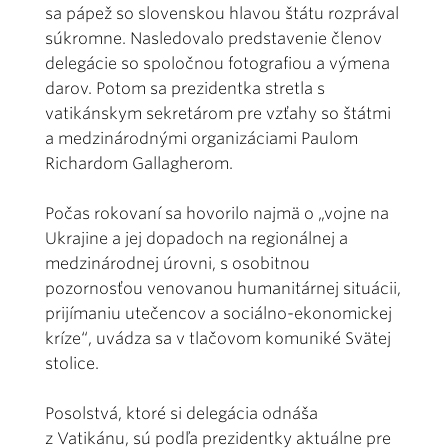
sa pápež so slovenskou hlavou štátu rozprával
súkromne. Nasledovalo predstavenie členov
delegácie so spoločnou fotografiou a výmena
darov. Potom sa prezidentka stretla s
vatikánskym sekretárom pre vzťahy so štátmi
a medzinárodnými organizáciami Paulom
Richardom Gallagherom.
Počas rokovaní sa hovorilo najmä o „vojne na
Ukrajine a jej dopadoch na regionálnej a
medzinárodnej úrovni, s osobitnou
pozornosťou venovanou humanitárnej situácii,
prijímaniu utečencov a sociálno-ekonomickej
kríze“, uvádza sa v tlačovom komuniké Svätej
stolice.
Posolstvá, ktoré si delegácia odnáša
z Vatikánu, sú podľa prezidentky aktuálne pre