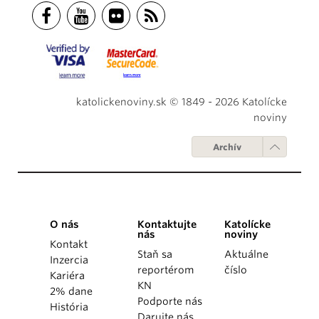
katolickenoviny.sk © 1849 - 2026 Katolícke
noviny
Archív
O nás
Kontaktujte
Katolícke
nás
noviny
Kontakt
Staň sa
Aktuálne
Inzercia
reportérom
číslo
Kariéra
KN
2% dane
Podporte nás
História
Darujte nás