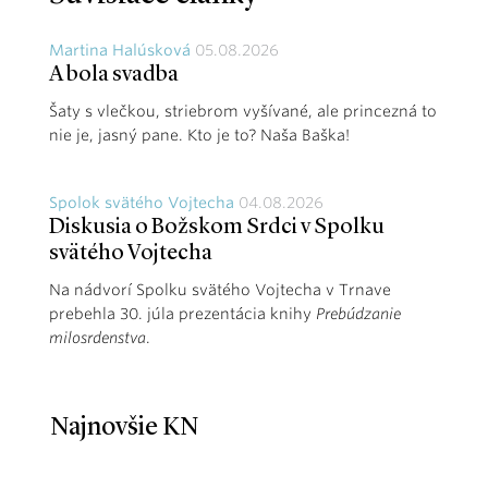
Martina Halúsková
05.08.2026
A bola svadba
Šaty s vlečkou, striebrom vyšívané, ale princezná to
nie je, jasný pane. Kto je to? Naša Baška!
Spolok svätého Vojtecha
04.08.2026
Diskusia o Božskom Srdci v Spolku
svätého Vojtecha
Na nádvorí Spolku svätého Vojtecha v Trnave
prebehla 30. júla prezentácia knihy
Prebúdzanie
milosrdenstva
.
Najnovšie KN