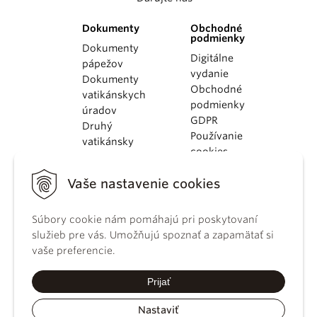
Dokumenty
Obchodné
podmienky
Dokumenty
Digitálne
pápežov
vydanie
Dokumenty
Obchodné
vatikánskych
podmienky
úradov
GDPR
Druhý
Používanie
vatikánsky
cookies
koncil
Dokumenty
Vaše nastavenie cookies
KBS
Kódex
Súbory cookie nám pomáhajú pri poskytovaní
kánonického
služieb pre vás. Umožňujú spoznať a zapamätať si
práva
vaše preferencie.
Katechizmus
Katolíckej
Prijať
cirkvi
Nastaviť