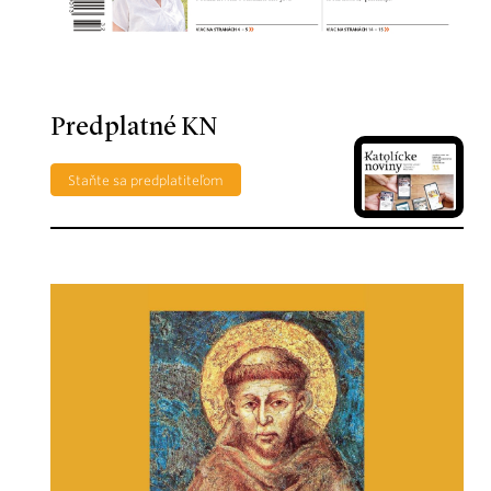
Predplatné KN
Staňte sa predplatiteľom