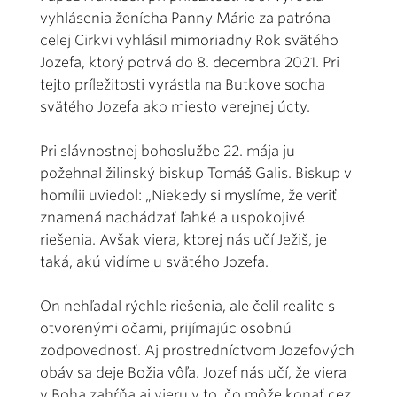
vyhlásenia ženícha Panny Márie za patróna
celej Cirkvi vyhlásil mimoriadny Rok svätého
Jozefa, ktorý potrvá do 8. decembra 2021. Pri
tejto príležitosti vyrástla na Butkove socha
svätého Jozefa ako miesto verejnej úcty.
Pri slávnostnej bohoslužbe 22. mája ju
požehnal žilinský biskup Tomáš Galis. Biskup v
homílii uviedol: „Niekedy si myslíme, že veriť
znamená nachádzať ľahké a uspokojivé
riešenia. Avšak viera, ktorej nás učí Ježiš, je
taká, akú vidíme u svätého Jozefa.
On nehľadal rýchle riešenia, ale čelil realite s
otvorenými očami, prijímajúc osobnú
zodpovednosť. Aj prostredníctvom Jozefových
obáv sa deje Božia vôľa. Jozef nás učí, že viera
v Boha zahŕňa aj vieru v to, čo môže konať cez