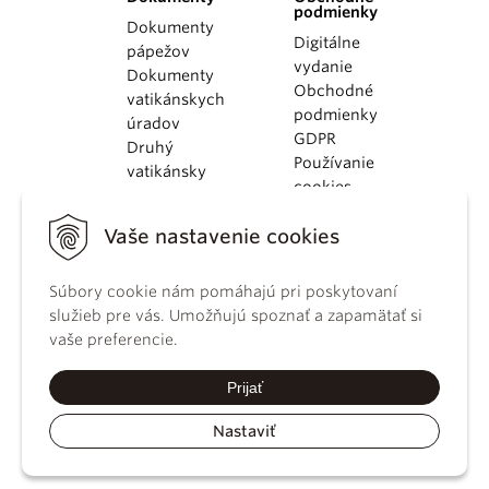
podmienky
Dokumenty
Digitálne
pápežov
vydanie
Dokumenty
Obchodné
vatikánskych
podmienky
úradov
GDPR
Druhý
Používanie
vatikánsky
cookies
koncil
Dokumenty
Vaše nastavenie cookies
KBS
Kódex
Súbory cookie nám pomáhajú pri poskytovaní
kánonického
služieb pre vás. Umožňujú spoznať a zapamätať si
práva
vaše preferencie.
Katechizmus
Katolíckej
Prijať
cirkvi
Nastaviť