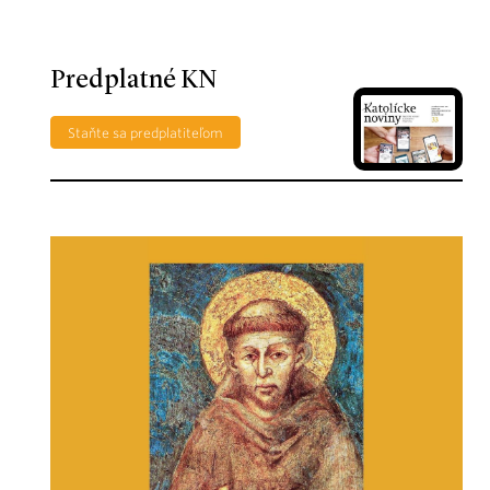
Predplatné KN
Staňte sa predplatiteľom