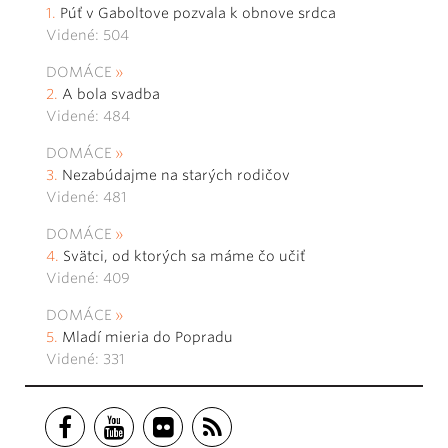
Púť v Gaboltove pozvala k obnove srdca
Videné: 504
DOMÁCE
A bola svadba
Videné: 484
DOMÁCE
Nezabúdajme na starých rodičov
Videné: 481
DOMÁCE
Svätci, od ktorých sa máme čo učiť
Videné: 409
DOMÁCE
Mladí mieria do Popradu
Videné: 331