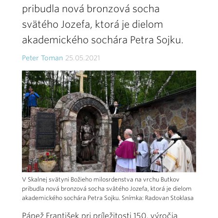
pribudla nová bronzová socha
svätého Jozefa, ktorá je dielom
akademického sochára Petra Sojku.
Peter Toman
25.05.2021
V Skalnej svätyni Božieho milosrdenstva na vrchu Butkov
pribudla nová bronzová socha svätého Jozefa, ktorá je dielom
akademického sochára Petra Sojku. Snímka: Radovan Stoklasa
Pápež František pri príležitosti 150. výročia