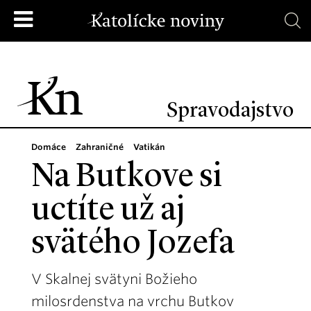
Spravodajstvo
Domáce
Zahraničné
Vatikán
Na Butkove si
uctíte už aj
svätého Jozefa
V Skalnej svätyni Božieho
milosrdenstva na vrchu Butkov