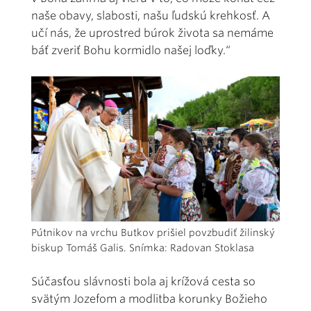
naše obavy, slabosti, našu ľudskú krehkosť. A
učí nás, že uprostred búrok života sa nemáme
báť zveriť Bohu kormidlo našej loďky.“
Pútnikov na vrchu Butkov prišiel povzbudiť žilinský
biskup Tomáš Galis. Snímka: Radovan Stoklasa
Súčasťou slávnosti bola aj krížová cesta so
svätým Jozefom a modlitba korunky Božieho