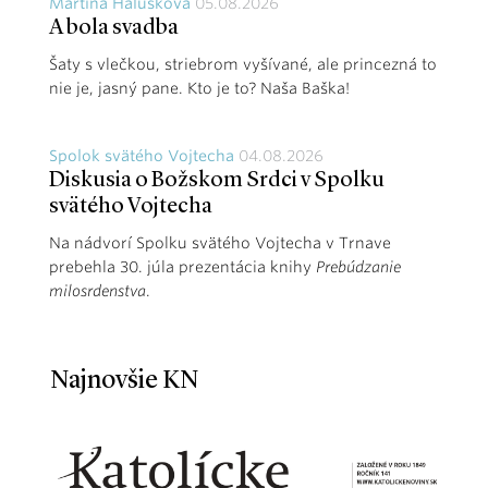
Martina Halúsková
05.08.2026
A bola svadba
Šaty s vlečkou, striebrom vyšívané, ale princezná to
nie je, jasný pane. Kto je to? Naša Baška!
Spolok svätého Vojtecha
04.08.2026
Diskusia o Božskom Srdci v Spolku
svätého Vojtecha
Na nádvorí Spolku svätého Vojtecha v Trnave
prebehla 30. júla prezentácia knihy
Prebúdzanie
milosrdenstva
.
Najnovšie KN