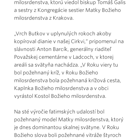
milosrdenstva, ktorú viedol biskup Tomáš Galis
a sestry z Kongregácie sestier Matky Božieho
milosrdenstva z Krakova.
„Vrch Butkov v uplynulých rokoch akoby
kopíroval dianie v našej Cirkvi,“ pripomenul na
slávnosti Anton Barcík, generálny riaditeľ
Považskej cementárne v Ladcoch, v ktorej
areáli sa svätyňa nachádza. „V Roku viery tu
bol požehnaný kríž, v Roku Božieho
milosrdenstva bola požehnaná krížová cesta,
Kaplnka Božieho milosrdenstva a v obci
vyrástol Kostol Božieho milosrdenstva.
Na sté výročie fatimských udalostí bol
požehnaný model Matky milosrdenstva, ktorý
je dnes dominantou skalnej svätyne. V Roku
Božieho slova boli požehnané vitráže štyroch