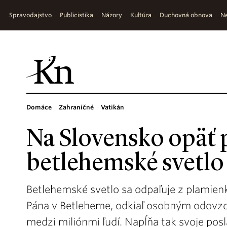
Spravodajstvo
Publicistika
Názory
Kultúra
Duchovná obnova
Ne
Domáce
Zahraničné
Vatikán
Na Slovensko opäť 
betlehemské svetlo
Betlehemské svetlo sa odpaľuje z plamien
Pána v Betleheme, odkiaľ osobným odovzd
medzi miliónmi ľudí. Napĺňa tak svoje pos