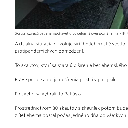
Skauti rozvezú betlehemské svetlo po celom Slovensku. Snímka: -TK 
Aktuálna situácia dovoľuje šíriť betlehemské svetl
protipandemických obmedzení.
To skautov, ktorí sa starajú o šírenie betlehemského s
Práve preto sa do jeho šírenia pustili v plnej sile.
Po svetlo sa vybrali do Rakúska.
Prostredníctvom 80 skautov a skautiek potom bude 
z Betlehema dostal počas jedného dňa do všetkých 