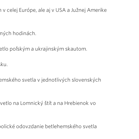
n v celej Európe, ale aj v USA a Južnej Amerike
rných hodinách.
vetlo poľským a ukrajinským skautom.
sku.
hemského svetla v jednotlivých slovenských
vetlo na Lomnický štít a na Hrebienok vo
bolické odovzdanie betlehemského svetla