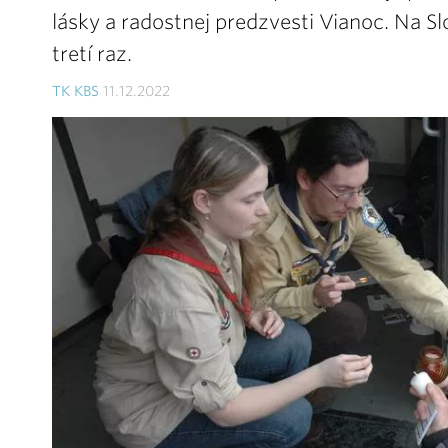
lásky a radostnej predzvesti Vianoc. Na Sl
tretí raz.
TK KBS
11.12.2022