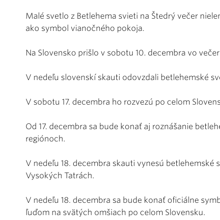
Malé svetlo z Betlehema svieti na Štedrý večer niele
ako symbol vianočného pokoja.
Na Slovensko prišlo v sobotu 10. decembra vo veče
V nedeľu slovenskí skauti odovzdali betlehemské s
V sobotu 17. decembra ho rozvezú po celom Sloven
Od 17. decembra sa bude konať aj roznášanie betle
regiónoch.
V nedeľu 18. decembra skauti vynesú betlehemské s
Vysokých Tatrách.
V nedeľu 18. decembra sa bude konať oficiálne sym
ľuďom na svätých omšiach po celom Slovensku.