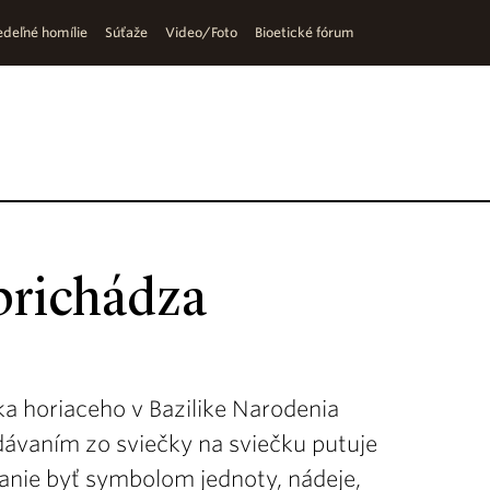
deľné homílie
Súťaže
Video/Foto
Bioetické fórum
prichádza
ka horiaceho v Bazilike Narodenia
ávaním zo sviečky na sviečku putuje
lanie byť symbolom jednoty, nádeje,