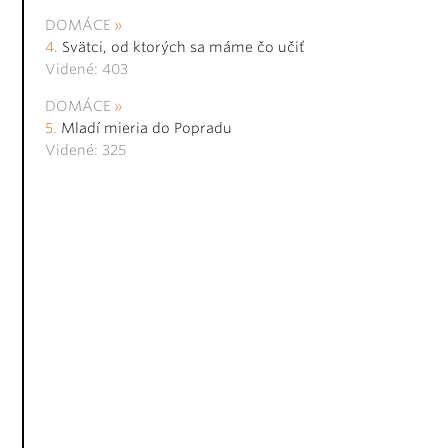
DOMÁCE
Svätci, od ktorých sa máme čo učiť
Videné: 403
DOMÁCE
Mladí mieria do Popradu
Videné: 325