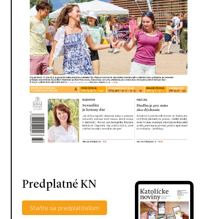
Predplatné KN
Staňte sa predplatiteľom