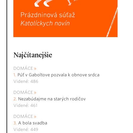
Najčítanejšie
DOMÁCE
Púť v Gaboltove pozvala k obnove srdca
Videné: 486
DOMÁCE
Nezabúdajme na starých rodičov
Videné: 461
DOMÁCE
A bola svadba
Videné: 449