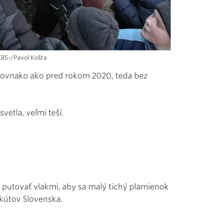
KBS-/Pavol Košta
o rovnako ako pred rokom 2020, teda bez
vetla, veľmi teší.
putovať vlakmi, aby sa malý tichý plamienok
kútov Slovenska.