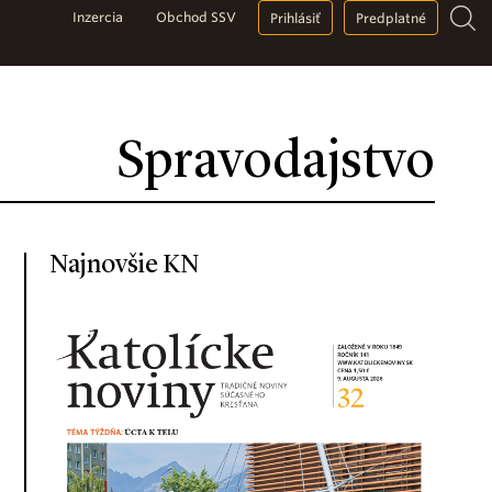
Inzercia
Obchod SSV
Prihlásiť
Predplatné
Spravodajstvo
Najnovšie KN