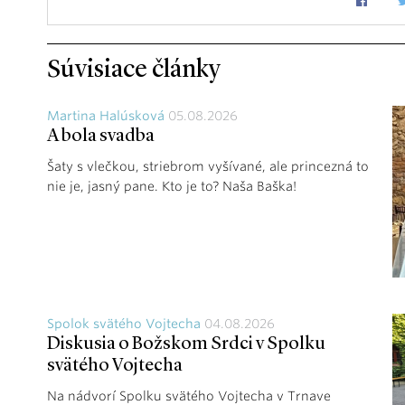
Súvisiace články
Martina Halúsková
05.08.2026
A bola svadba
Šaty s vlečkou, striebrom vyšívané, ale princezná to
nie je, jasný pane. Kto je to? Naša Baška!
Spolok svätého Vojtecha
04.08.2026
Diskusia o Božskom Srdci v Spolku
svätého Vojtecha
Na nádvorí Spolku svätého Vojtecha v Trnave