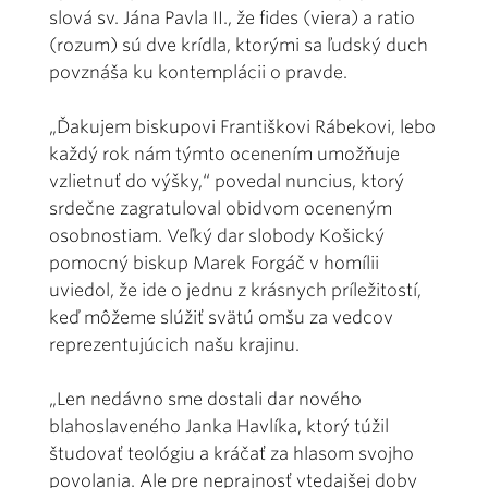
slová sv. Jána Pavla II., že fides (viera) a ratio
(rozum) sú dve krídla, ktorými sa ľudský duch
povznáša ku kontemplácii o pravde.
„Ďakujem biskupovi Františkovi Rábekovi, lebo
každý rok nám týmto ocenením umožňuje
vzlietnuť do výšky,“ povedal nuncius, ktorý
srdečne zagratuloval obidvom oceneným
osobnostiam. Veľký dar slobody Košický
pomocný biskup Marek Forgáč v homílii
uviedol, že ide o jednu z krásnych príležitostí,
keď môžeme slúžiť svätú omšu za vedcov
reprezentujúcich našu krajinu.
„Len nedávno sme dostali dar nového
blahoslaveného Janka Havlíka, ktorý túžil
študovať teológiu a kráčať za hlasom svojho
povolania. Ale pre neprajnosť vtedajšej doby