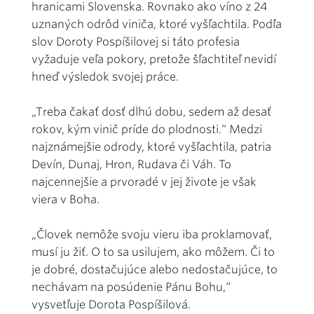
hranicami Slovenska. Rovnako ako víno z 24
uznaných odrôd viniča, ktoré vyšľachtila. Podľa
slov Doroty Pospíšilovej si táto profesia
vyžaduje veľa pokory, pretože šľachtiteľ nevidí
hneď výsledok svojej práce.
„Treba čakať dosť dlhú dobu, sedem až desať
rokov, kým vinič príde do plodnosti.“ Medzi
najznámejšie odrody, ktoré vyšľachtila, patria
Devín, Dunaj, Hron, Rudava či Váh. To
najcennejšie a prvoradé v jej živote je však
viera v Boha.
„Človek nemôže svoju vieru iba proklamovať,
musí ju žiť. O to sa usilujem, ako môžem. Či to
je dobré, dostačujúce alebo nedostačujúce, to
nechávam na posúdenie Pánu Bohu,“
vysvetľuje Dorota Pospíšilová.