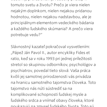
tomuto svetu a životu? Prečo je viera nielen
nejakým doplnkom, nielen nejakou pridanou
hodnotou, nielen nejakou nadstavbou, ale je
principiálnym elementom vedeckého bádania
a každého ľudského skúmania? A prečo viera
potrebuje vedu?“
Slávnostný kazateľ pokračoval vysvetlením:
„Pápež Ján Pavol II., autor encykliky Fides et
ratio, keď sa v roku 1993 pri jednej príležitosti
stretol so skupinou odborníkov, psychológov a
psychiatrov, povedal tieto slová: Vaša práca
kvôli jej samotnej prirodzenosti vás privádza
na hranicu samotného tajomstva človeka. Toto
tajomstvo nás núti sústrediť sa na
komplikované schopnosti ľudskej mysle a
ľudského srdca a vnímať obavy človeka, ktoré
poukazujú na zmysel ľudského života. Toto sú