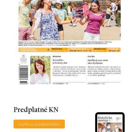
Predplatné KN
Staňte sa predplatiteľom