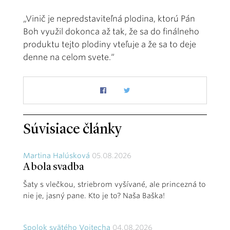
„Vinič je nepredstaviteľná plodina, ktorú Pán
Boh využil dokonca až tak, že sa do finálneho
produktu tejto plodiny vteľuje a že sa to deje
denne na celom svete.“
Súvisiace články
Martina Halúsková
05.08.2026
A bola svadba
Šaty s vlečkou, striebrom vyšívané, ale princezná to
nie je, jasný pane. Kto je to? Naša Baška!
Spolok svätého Vojtecha
04.08.2026