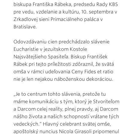
biskupa Františka Rábeka, predsedu Rady KBS
pre vedu, vzdelanie a kultúru, 10. septembra v
Zrkadlovej sieni Primaciálneho paláca v
Bratislave.
Odovzdávaniu cien predchádzalo slávenie
Eucharistie v jezuitskom Kostole
Najsvätejšieho Spasiteľa. Biskup František
Rábek pri tejto príležitosti zdôraznil, že svätá
omša v rámci udeľovania Ceny Fides et ratio
nie je len nejakou náboženskou dekoráciou.
„Je to centrum tohto slávenia, pretože tu
máme komunikáciu s tým, ktorý je Stvoriteľom
a Darcom celej reality, plnej pravdy, aj Darcom
nášho života a našich schopností vrátane tých
vedeckých.“ Hlavný celebrant svätej omše,
apoštolský nuncius Nicola Girasoli pripomenul