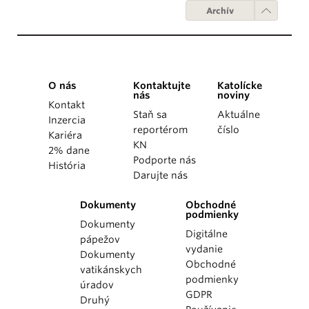
Archív
O nás
Kontaktujte
Katolícke
nás
noviny
Kontakt
Staň sa
Aktuálne
Inzercia
reportérom
číslo
Kariéra
KN
2% dane
Podporte nás
História
Darujte nás
Dokumenty
Obchodné
podmienky
Dokumenty
Digitálne
pápežov
vydanie
Dokumenty
Obchodné
vatikánskych
podmienky
úradov
GDPR
Druhý