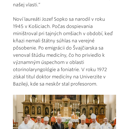
našej vlasti.“
Noví laureáti Jozef Sopko sa narodil v roku
1945 v Košiciach. Počas dospievania
miništroval pri tajných omšiach v období, keď
kňazi nemali štátny súhlas na verejné
pôsobenie. Po emigrácii do Švajčiarska sa
venoval štúdiu medicíny, čo ho priviedlo k
významným úspechom v oblasti
otorinolaryngológie a foniatrie. V roku 1972
získal titul doktor medicíny na Univerzite v
Bazileji, kde sa neskôr stal profesorom.