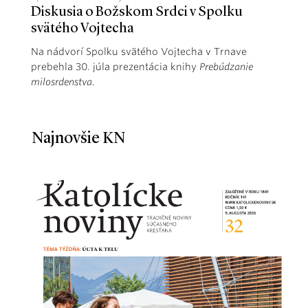
Diskusia o Božskom Srdci v Spolku
svätého Vojtecha
Na nádvorí Spolku svätého Vojtecha v Trnave
prebehla 30. júla prezentácia knihy
Prebúdzanie
milosrdenstva
.
Najnovšie KN