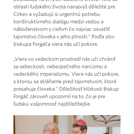
oblasti ľudského života nanajvýš dôležité pre
Cirkev a vyžadujú si urgentnú potrebu
konštruktívneho dialógu medzi vedou a
náboženstvom s cieľom čo najviac osvetliť
tajomstvo človeka v jeho plnosti.“ Podľa slov
biskupa Forgáča viera nás učí pokore.
„Viera vo vedeckom prostredí nás učí chrániť
sa sebeckosti, nebezpečného narcizmu a
vedeckého imperializmu. Viera nás učí pokore,
s ktorou sa skláňame pred tajomstvom, ktoré
presahuje človeka.“ Dôležitosť blízkosti Biskup
Forgáč zároveň upozornil na to, čo je pre
ľudskú vzájomnosť najdôležitejšie.