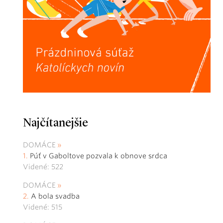
Najčítanejšie
DOMÁCE
Púť v Gaboltove pozvala k obnove srdca
Videné: 522
DOMÁCE
A bola svadba
Videné: 515