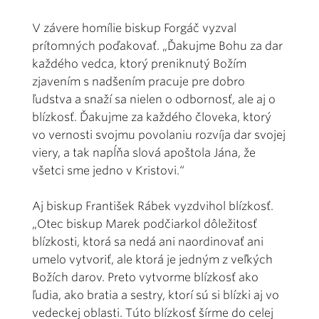
V závere homílie biskup Forgáč vyzval
prítomných poďakovať. „Ďakujme Bohu za dar
každého vedca, ktorý preniknutý Božím
zjavením s nadšením pracuje pre dobro
ľudstva a snaží sa nielen o odbornosť, ale aj o
blízkosť. Ďakujme za každého človeka, ktorý
vo vernosti svojmu povolaniu rozvíja dar svojej
viery, a tak napĺňa slová apoštola Jána, že
všetci sme jedno v Kristovi.“
Aj biskup František Rábek vyzdvihol blízkosť.
„Otec biskup Marek podčiarkol dôležitosť
blízkosti, ktorá sa nedá ani naordinovať ani
umelo vytvoriť, ale ktorá je jedným z veľkých
Božích darov. Preto vytvorme blízkosť ako
ľudia, ako bratia a sestry, ktorí sú si blízki aj vo
vedeckej oblasti. Túto blízkosť šírme do celej