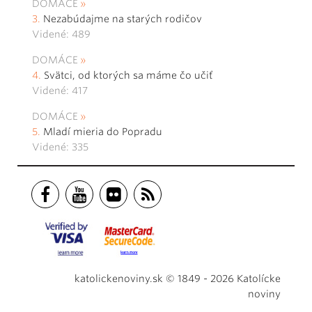
DOMÁCE
Nezabúdajme na starých rodičov
Videné: 489
DOMÁCE
Svätci, od ktorých sa máme čo učiť
Videné: 417
DOMÁCE
Mladí mieria do Popradu
Videné: 335
katolickenoviny.sk © 1849 - 2026 Katolícke
noviny