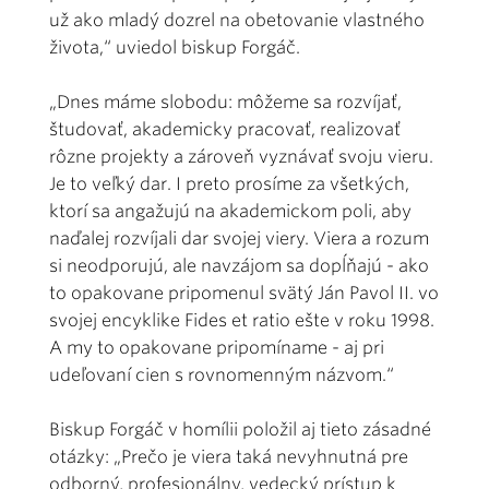
už ako mladý dozrel na obetovanie vlastného
života,“ uviedol biskup Forgáč.
„Dnes máme slobodu: môžeme sa rozvíjať,
študovať, akademicky pracovať, realizovať
rôzne projekty a zároveň vyznávať svoju vieru.
Je to veľký dar. I preto prosíme za všetkých,
ktorí sa angažujú na akademickom poli, aby
naďalej rozvíjali dar svojej viery. Viera a rozum
si neodporujú, ale navzájom sa dopĺňajú - ako
to opakovane pripomenul svätý Ján Pavol II. vo
svojej encyklike Fides et ratio ešte v roku 1998.
A my to opakovane pripomíname - aj pri
udeľovaní cien s rovnomenným názvom.“
Biskup Forgáč v homílii položil aj tieto zásadné
otázky: „Prečo je viera taká nevyhnutná pre
odborný, profesionálny, vedecký prístup k