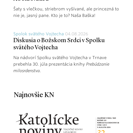
Šaty s vlečkou, striebrom vyšívané, ale princezná to
nie je, jasný pane. Kto je to? Naša Baška!
Spolok svätého Vojtecha
04.08.2026
Diskusia o Božskom Srdci v Spolku
svätého Vojtecha
Na nádvorí Spolku svätého Vojtecha v Trnave
prebehla 30. júla prezentácia knihy
Prebúdzanie
milosrdenstva
.
Najnovšie KN