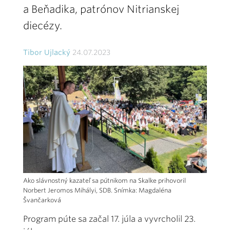
a Beňadika, patrónov Nitrianskej
diecézy.
Tibor Ujlacký
24.07.2023
Ako slávnostný kazateľ sa pútnikom na Skalke prihovoril
Norbert Jeromos Mihályi, SDB. Snímka: Magdaléna
Švančarková
Program púte sa začal 17. júla a vyvrcholil 23.