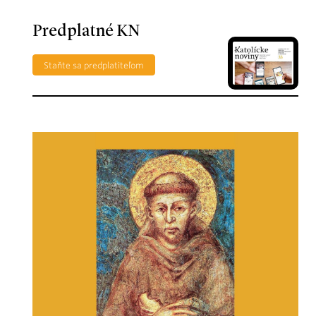
Predplatné KN
Staňte sa predplatiteľom