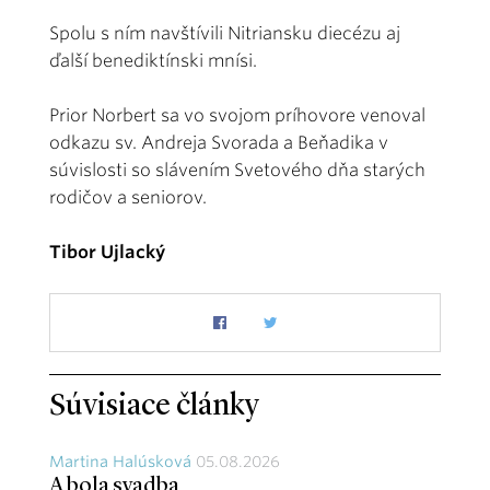
Spolu s ním navštívili Nitriansku diecézu aj
ďalší benediktínski mnísi.
Prior Norbert sa vo svojom príhovore venoval
odkazu sv. Andreja Svorada a Beňadika v
súvislosti so slávením Svetového dňa starých
rodičov a seniorov.
Tibor Ujlacký
Súvisiace články
Martina Halúsková
05.08.2026
A bola svadba