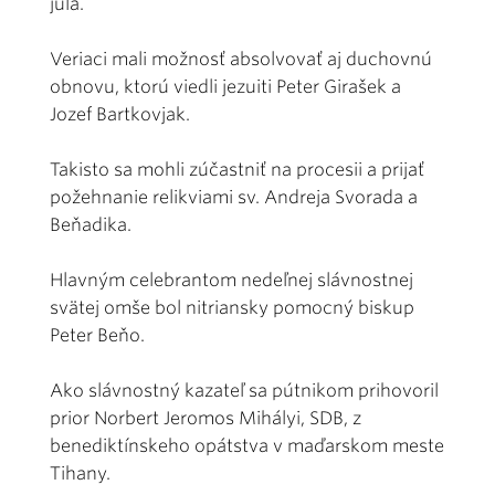
júla.
Veriaci mali možnosť absolvovať aj duchovnú
obnovu, ktorú viedli jezuiti Peter Girašek a
Jozef Bartkovjak.
Takisto sa mohli zúčastniť na procesii a prijať
požehnanie relikviami sv. Andreja Svorada a
Beňadika.
Hlavným celebrantom nedeľnej slávnostnej
svätej omše bol nitriansky pomocný biskup
Peter Beňo.
Ako slávnostný kazateľ sa pútnikom prihovoril
prior Norbert Jeromos Mihályi, SDB, z
benediktínskeho opátstva v maďarskom meste
Tihany.