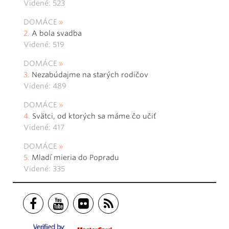
Videné: 523
DOMÁCE
A bola svadba
Videné: 519
DOMÁCE
Nezabúdajme na starých rodičov
Videné: 489
DOMÁCE
Svätci, od ktorých sa máme čo učiť
Videné: 417
DOMÁCE
Mladí mieria do Popradu
Videné: 335