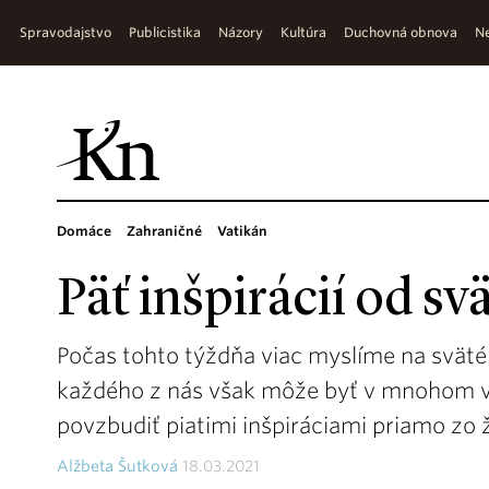
Spravodajstvo
Publicistika
Názory
Kultúra
Duchovná obnova
Ne
Domáce
Zahraničné
Vatikán
Päť inšpirácií od sv
Počas tohto týždňa viac myslíme na sväté
každého z nás však môže byť v mnohom v
povzbudiť piatimi inšpiráciami priamo zo 
Alžbeta Šutková
18.03.2021