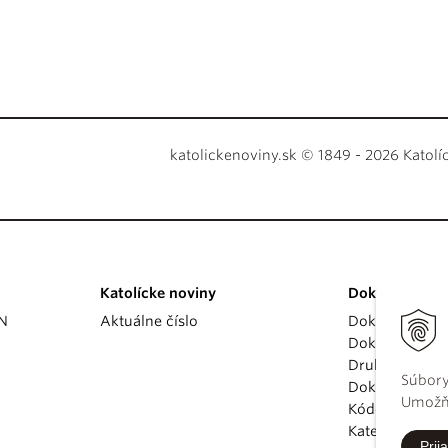
katolickenoviny.sk © 1849 - 2026 Katolí
Katolícke noviny
Dokumenty
KN
Aktuálne číslo
Dokumenty p
Dokumenty va
Druhý vatikán
Súbory
Dokumenty K
Umožňu
Kódex kánoni
Katechizmus Ka
Prija