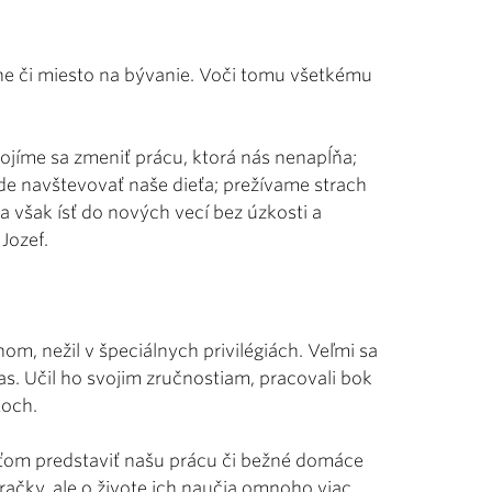
ne či miesto na bývanie. Voči tomu všetkému
ojíme sa zmeniť prácu, ktorá nás nenapĺňa;
de navštevovať naše dieťa; prežívame strach
však ísť do nových vecí bez úzkosti a
Jozef.
om, nežil v špeciálnych privilégiách. Veľmi sa
 čas. Učil ho svojim zručnostiam, pracovali bok
toch.
ťom predstaviť našu prácu či bežné domáce
račky, ale o živote ich naučia omnoho viac.