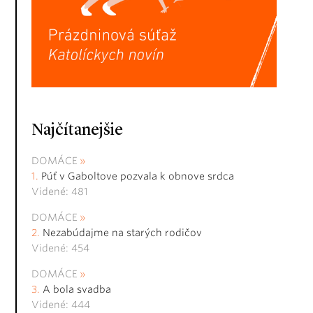
Najčítanejšie
DOMÁCE
Púť v Gaboltove pozvala k obnove srdca
Videné: 481
DOMÁCE
Nezabúdajme na starých rodičov
Videné: 454
DOMÁCE
A bola svadba
Videné: 444