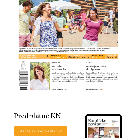
Predplatné KN
Staňte sa predplatiteľom