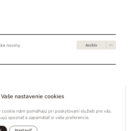
cke noviny
Archív
Obchodné podmienky
ápežov
Digitálne vydanie
Vaše nastavenie cookies
tikánskych úradov
Obchodné podmienky
sky koncil
GDPR
 cookie nám pomáhajú pri poskytovaní služieb pre vás.
BS
Používanie cookies
jú spoznať a zapamätať si vaše preferencie.
ckého práva
tolíckej cirkvi
ť
Nastaviť