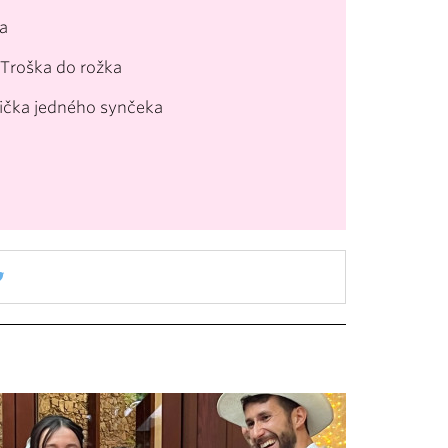
a
Troška do rožka
mička jedného synčeka