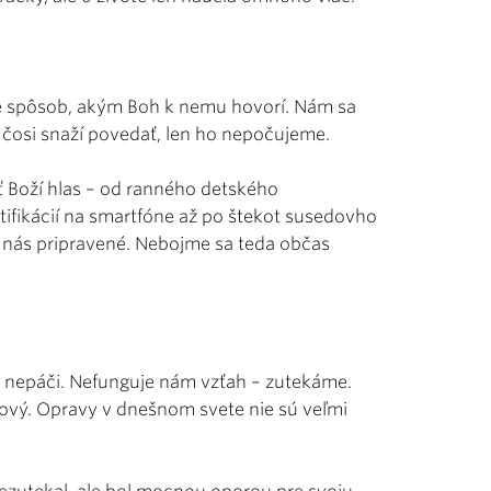
je spôsob, akým Boh k nemu hovorí. Nám sa
 čosi snaží povedať, len ho nepočujeme.
ť Boží hlas – od ranného detského
tifikácií na smartfóne až po štekot susedovho
 nás pripravené. Nebojme sa teda občas
o nepáči. Nefunguje nám vzťah – zutekáme.
nový. Opravy v dnešnom svete nie sú veľmi