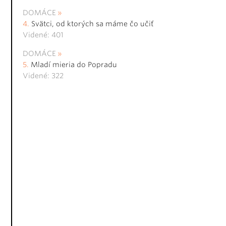
DOMÁCE
Svätci, od ktorých sa máme čo učiť
Videné: 401
DOMÁCE
Mladí mieria do Popradu
Videné: 322