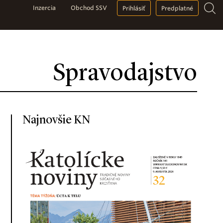
Inzercia
Obchod SSV
Prihlásiť
Predplatné
Spravodajstvo
Najnovšie KN