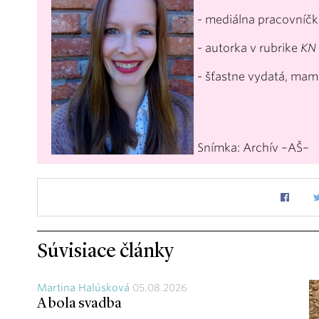
- mediálna pracovníčk
- autorka v rubrike
KN
- šťastne vydatá, ma
Snímka: Archív –AŠ–
Súvisiace články
Martina Halúsková
05.08.2026
A bola svadba