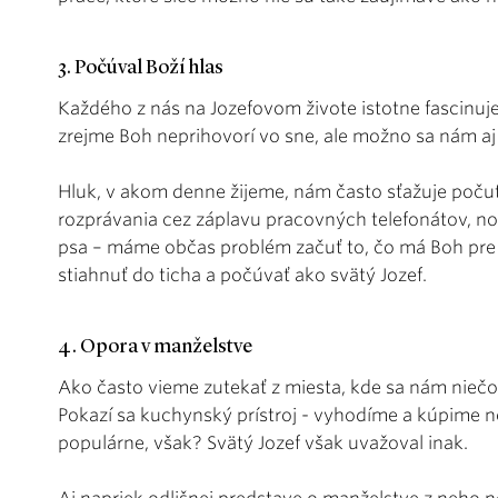
3. Počúval Boží hlas
Každého z nás na Jozefovom živote istotne fascinu
zrejme Boh neprihovorí vo sne, ale možno sa nám aj
Hluk, v akom denne žijeme, nám často sťažuje poču
rozprávania cez záplavu pracovných telefonátov, no
psa – máme občas problém začuť to, čo má Boh pre
stiahnuť do ticha a počúvať ako svätý Jozef.
4. Opora v manželstve
Ako často vieme zutekať z miesta, kde sa nám nieč
Pokazí sa kuchynský prístroj - vyhodíme a kúpime 
populárne, však? Svätý Jozef však uvažoval inak.