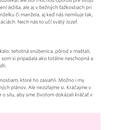
nezutekal, ale bol mocnou oporou pre svoju
ení Ježiša, ale aj v bežných ťažkostiach pri
elku či manžela, aj keď nás nemiluje tak,
áciách. Nech nás to učí svätý Jozef.
kalo: tehotná snúbenica, pôrod v maštali,
by som si pripadala ako totálne neschopná a
li.
lnostiam, ktoré ho zasiahli. Možno i my
ých plánov. Ale nezúfajme si. Kráčajme v
r o silu, aby sme životom dokázali kráčať v