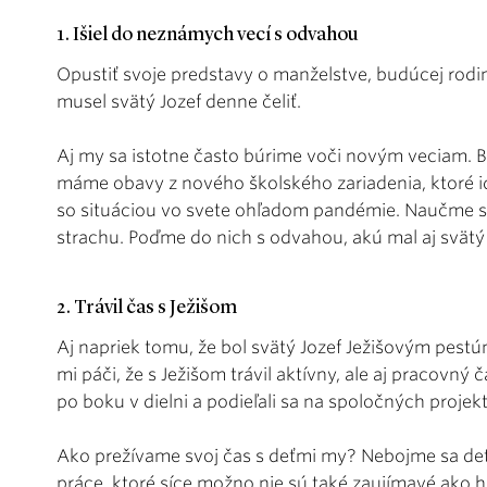
1. Išiel do neznámych vecí s odvahou
Opustiť svoje predstavy o manželstve, budúcej rodi
musel svätý Jozef denne čeliť.
Aj my sa istotne často búrime voči novým veciam. B
máme obavy z nového školského zariadenia, ktoré i
so situáciou vo svete ohľadom pandémie. Naučme sa 
strachu. Poďme do nich s odvahou, akú mal aj svätý 
2. Trávil čas s Ježišom
Aj napriek tomu, že bol svätý Jozef Ježišovým pestún
mi páči, že s Ježišom trávil aktívny, ale aj pracovný
po boku v dielni a podieľali sa na spoločných projek
Ako prežívame svoj čas s deťmi my? Nebojme sa de
práce, ktoré síce možno nie sú také zaujímavé ako h