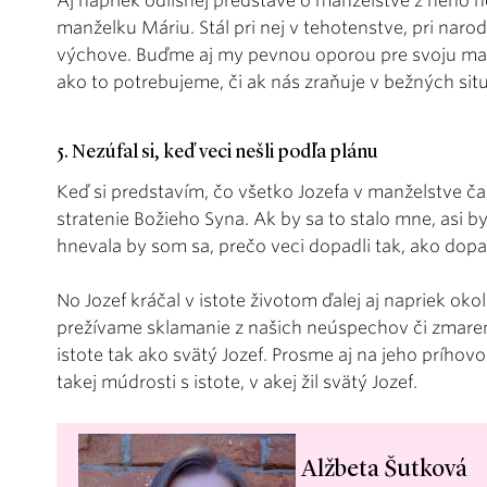
Aj napriek odlišnej predstave o manželstve z neho 
manželku Máriu. Stál pri nej v tehotenstve, pri narod
výchove. Buďme aj my pevnou oporou pre svoju manž
ako to potrebujeme, či ak nás zraňuje v bežných situ
5. Nezúfal si, keď veci nešli podľa plánu
Keď si predstavím, čo všetko Jozefa v manželstve ča
stratenie Božieho Syna. Ak by sa to stalo mne, asi 
hnevala by som sa, prečo veci dopadli tak, ako dopad
No Jozef kráčal v istote životom ďalej aj napriek oko
prežívame sklamanie z našich neúspechov či zmaren
istote tak ako svätý Jozef. Prosme aj na jeho príhovo
takej múdrosti s istote, v akej žil svätý Jozef.
Alžbeta Šutková