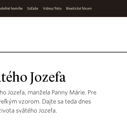
deľné homílie
Súťaže
Video/Foto
Bioetické fórum
ätého Jozefa
ho Jozefa, manžela Panny Márie. Pre
eľkým vzorom. Dajte sa teda dnes
života svätého Jozefa.