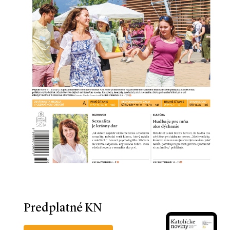
Predplatné KN