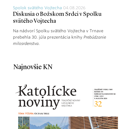
Spolok svätého Vojtecha
04.08.2026
Diskusia o Božskom Srdci v Spolku
svätého Vojtecha
Na nádvorí Spolku svätého Vojtecha v Trnave
prebehla 30. júla prezentácia knihy
Prebúdzanie
milosrdenstva
.
Najnovšie KN