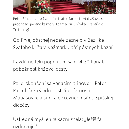
Peter Pincel, farský administrátor farnosti Matiašovce,
prednášal pôstne kázne v Kežmarku. Snímka: František
Trstenský
Od Prvej pôstnej nedele zaznelo v Bazilike
Svätého kríža v Kežmarku päť pôstnych kázní.
Každú nedeľu popoludní sa o 14.30 konala
pobožnosť krížovej cesty.
Po jej skončení sa veriacim prihovoril Peter
Pincel, farský administrátor farnosti
Matiašovce a sudca cirkevného súdu Spišskej
diecézy.
Ústredná myšlienka kázní znela: „Ježiš ťa
uzdravuje.“