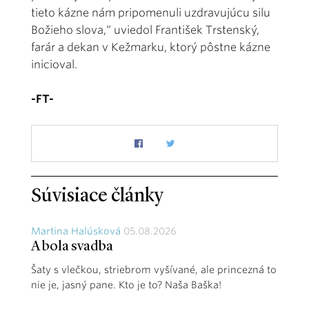
tieto kázne nám pripomenuli uzdravujúcu silu
Božieho slova,“ uviedol František Trstenský,
farár a dekan v Kežmarku, ktorý pôstne kázne
inicioval.
-FT-
Súvisiace články
Martina Halúsková
05.08.2026
A bola svadba
Šaty s vlečkou, striebrom vyšívané, ale princezná to
nie je, jasný pane. Kto je to? Naša Baška!