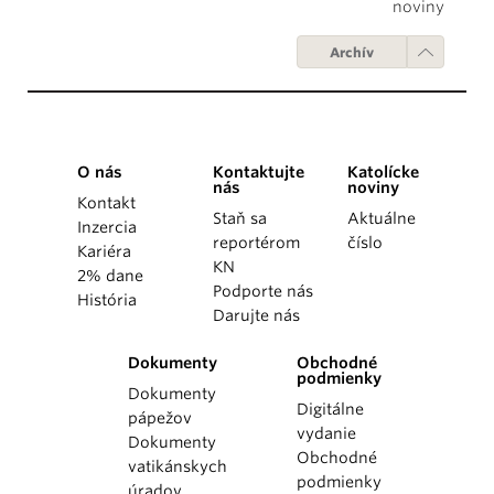
noviny
Archív
O nás
Kontaktujte
Katolícke
nás
noviny
Kontakt
Staň sa
Aktuálne
Inzercia
reportérom
číslo
Kariéra
KN
2% dane
Podporte nás
História
Darujte nás
Dokumenty
Obchodné
podmienky
Dokumenty
Digitálne
pápežov
vydanie
Dokumenty
Obchodné
vatikánskych
podmienky
úradov