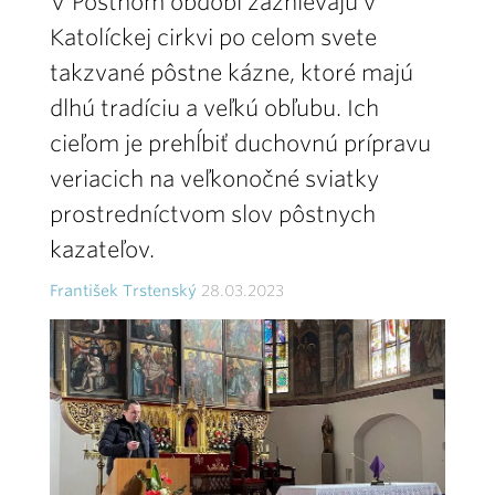
V Pôstnom období zaznievajú v
Katolíckej cirkvi po celom svete
takzvané pôstne kázne, ktoré majú
dlhú tradíciu a veľkú obľubu. Ich
cieľom je prehĺbiť duchovnú prípravu
veriacich na veľkonočné sviatky
prostredníctvom slov pôstnych
kazateľov.
František Trstenský
28.03.2023