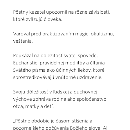
Pôstny kazateľ upozornil na rôzne závislosti,
ktoré zväzujú človeka.
Varoval pred praktizovaním mágie, okultizmu,
veštenia.
Poukázal na dôležitosť svätej spovede,
Eucharistie, pravidelnej modlitby a čítania
Svätého písma ako účinných liekov, ktoré
sprostredkovávajú vnútorné uzdravenie.
Svoju dôležitosť v ľudskej a duchovnej
výchove zohráva rodina ako spoločenstvo
otca, matky a detí.
„Pôstne obdobie je časom stíšenia a
pozornejšieho počúvania Božieho slova. Aj