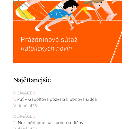
Najčítanejšie
DOMÁCE
Púť v Gaboltove pozvala k obnove srdca
Videné: 473
DOMÁCE
Nezabúdajme na starých rodičov