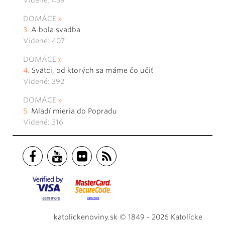
Videné: 439
DOMÁCE
A bola svadba
Videné: 407
DOMÁCE
Svätci, od ktorých sa máme čo učiť
Videné: 392
DOMÁCE
Mladí mieria do Popradu
Videné: 316
katolickenoviny.sk © 1849 - 2026 Katolícke