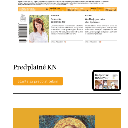
Predplatné KN
Staňte sa predplatiteľom