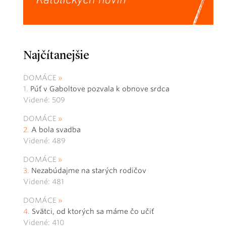
Najčítanejšie
DOMÁCE
Púť v Gaboltove pozvala k obnove srdca
Videné: 509
DOMÁCE
A bola svadba
Videné: 489
DOMÁCE
Nezabúdajme na starých rodičov
Videné: 481
DOMÁCE
Svätci, od ktorých sa máme čo učiť
Videné: 410