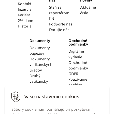
nás
noviny
Kontakt
Staň sa
Aktuálne
Inzercia
reportérom
číslo
Kariéra
KN
2% dane
Podporte nás
História
Darujte nás
Dokumenty
Obchodné
podmienky
Dokumenty
Digitálne
pápežov
vydanie
Dokumenty
Obchodné
vatikánskych
podmienky
úradov
GDPR
Druhý
Používanie
vatikánsky
cookies
koncil
Dokumenty
Vaše nastavenie cookies
KBS
Kódex
Súbory cookie nám pomáhajú pri poskytovaní
kánonického