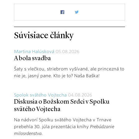
Súvisiace články
Martina Halúsková
05.08.2026
A bola svadba
Šaty s vlečkou, striebrom vyšívané, ale princezná to
nie je, jasný pane. Kto je to? Naša Baška!
Spolok svätého Vojtecha
04.08.2026
Diskusia o Božskom Srdci v Spolku
svätého Vojtecha
Na nádvorí Spolku svätého Vojtecha v Trnave
prebehla 30. júla prezentácia knihy
Prebúdzanie
milosrdenstva
.