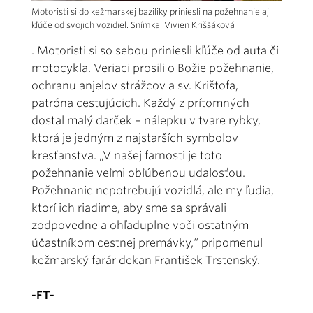
Motoristi si do kežmarskej baziliky priniesli na požehnanie aj
kľúče od svojich vozidiel. Snímka: Vivien Kriššáková
. Motoristi si so sebou priniesli kľúče od auta či
motocykla. Veriaci prosili o Božie požehnanie,
ochranu anjelov strážcov a sv. Krištofa,
patróna cestujúcich. Každý z prítomných
dostal malý darček – nálepku v tvare rybky,
ktorá je jedným z najstarších symbolov
kresťanstva. „V našej farnosti je toto
požehnanie veľmi obľúbenou udalosťou.
Požehnanie nepotrebujú vozidlá, ale my ľudia,
ktorí ich riadime, aby sme sa správali
zodpovedne a ohľaduplne voči ostatným
účastníkom cestnej premávky,“ pripomenul
kežmarský farár dekan František Trstenský.
-FT-