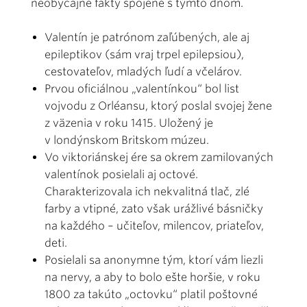
neobyčajné fakty spojené s týmto dňom.
Valentín je patrónom zaľúbených, ale aj
epileptikov (sám vraj trpel epilepsiou),
cestovateľov, mladých ľudí a včelárov.
Prvou oficiálnou „valentínkou“ bol list
vojvodu z Orléansu, ktorý poslal svojej žene
z väzenia v roku 1415. Uložený je
v londýnskom Britskom múzeu.
Vo viktoriánskej ére sa okrem zamilovaných
valentínok posielali aj octové.
Charakterizovala ich nekvalitná tlač, zlé
farby a vtipné, zato však urážlivé básničky
na každého – učiteľov, milencov, priateľov,
deti.
Posielali sa anonymne tým, ktorí vám liezli
na nervy, a aby to bolo ešte horšie, v roku
1800 za takúto „octovku“ platil poštovné