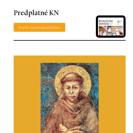
Predplatné KN
Staňte sa predplatiteľom