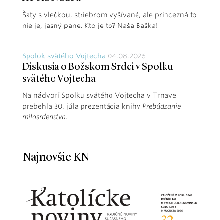
Šaty s vlečkou, striebrom vyšívané, ale princezná to
nie je, jasný pane. Kto je to? Naša Baška!
Spolok svätého Vojtecha
04.08.2026
Diskusia o Božskom Srdci v Spolku
svätého Vojtecha
Na nádvorí Spolku svätého Vojtecha v Trnave
prebehla 30. júla prezentácia knihy
Prebúdzanie
milosrdenstva
.
Najnovšie KN