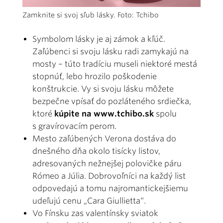
Zamknite si svoj sľub lásky. Foto: Tchibo
Symbolom lásky je aj zámok a kľúč.
Zaľúbenci si svoju lásku radi zamykajú na
mosty – túto tradíciu museli niektoré mestá
stopnúť, lebo hrozilo poškodenie
konštrukcie. Vy si svoju lásku môžete
bezpečne vpísať do pozláteného srdiečka,
ktoré
kúpite na www.tchibo.sk
spolu
s gravírovacím perom.
Mesto zaľúbených Verona dostáva do
dnešného dňa okolo tisícky listov,
adresovaných nežnejšej polovičke páru
Rómeo a Júlia. Dobrovoľníci na každý list
odpovedajú a tomu najromantickejšiemu
udeľujú cenu „Cara Giullietta“.
Vo Fínsku zas valentínsky sviatok