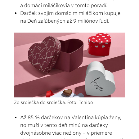
a domáci miláčikovia v tomto poradí.
Darček svojim domácim miláčikom kupuje
na Deň zaľúbených až 9 miliónov ľudí.
Zo srdiečka do srdiečka. Foto: Tchibo
Až 85 % darčekov na Valentína kúpia ženy,
no muži v tento deň minú na darčeky
dvojnásobne viac než ony – v priemere