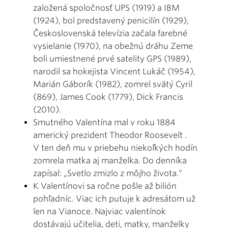
založená spoločnosť UPS (1919) a IBM
(1924), bol predstavený penicilín (1929),
Československá televízia začala farebné
vysielanie (1970), na obežnú dráhu Zeme
boli umiestnené prvé satelity GPS (1989),
narodil sa hokejista Vincent Lukáč (1954),
Marián Gáborík (1982), zomrel svätý Cyril
(869), James Cook (1779), Dick Francis
(2010).
Smutného Valentína mal v roku 1884
americký prezident Theodor Roosevelt .
V ten deň mu v priebehu niekoľkých hodín
zomrela matka aj manželka. Do denníka
zapísal: „Svetlo zmizlo z môjho života.“
K Valentínovi sa ročne pošle až bilión
pohľadníc. Viac ich putuje k adresátom už
len na Vianoce. Najviac valentínok
dostávajú učitelia, deti, matky, manželky