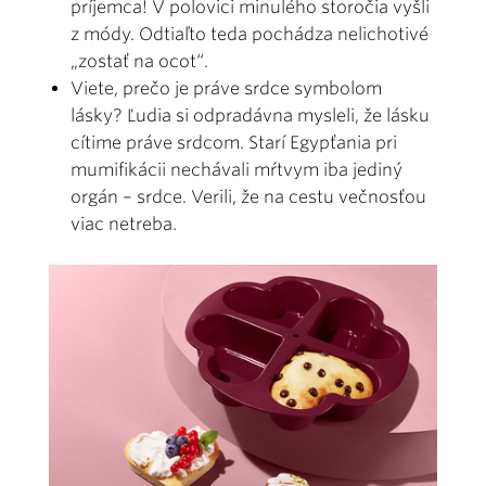
príjemca! V polovici minulého storočia vyšli
z módy. Odtiaľto teda pochádza nelichotivé
„zostať na ocot“.
Viete, prečo je práve srdce symbolom
lásky? Ľudia si odpradávna mysleli, že lásku
cítime práve srdcom. Starí Egypťania pri
mumifikácii nechávali mŕtvym iba jediný
orgán – srdce. Verili, že na cestu večnosťou
viac netreba.