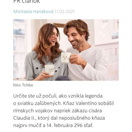
PR článok
Michaela Hanáková
11.02.2021
Foto: Tchibo
Určite ste už počuli, ako vznikla legenda
o sviatku zaľúbených. Kňaz Valentíno sobášil
rímskych vojakov napriek zákazu cisára
Claudia II., ktorý dal neposlušného kňaza
najprv mučiť a 14. februára 296 sťať.