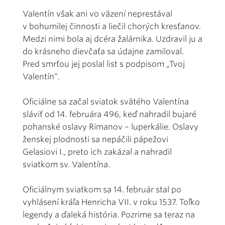
Valentín však ani vo väzení neprestával
v bohumilej činnosti a liečil chorých kresťanov.
Medzi nimi bola aj dcéra žalárnika. Uzdravil ju a
do krásneho dievčaťa sa údajne zamiloval.
Pred smrťou jej poslal list s podpisom „Tvoj
Valentín“.
Oficiálne sa začal sviatok svätého Valentína
sláviť od 14. februára 496, keď nahradil bujaré
pohanské oslavy Rimanov – luperkálie. Oslavy
ženskej plodnosti sa nepáčili pápežovi
Gelasiovi I., preto ich zakázal a nahradil
sviatkom sv. Valentína.
Oficiálnym sviatkom sa 14. február stal po
vyhlásení kráľa Henricha VII. v roku 1537. Toľko
legendy a ďaleká história. Pozrime sa teraz na