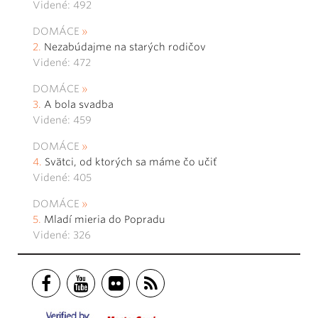
Videné: 492
DOMÁCE
Nezabúdajme na starých rodičov
Videné: 472
DOMÁCE
A bola svadba
Videné: 459
DOMÁCE
Svätci, od ktorých sa máme čo učiť
Videné: 405
DOMÁCE
Mladí mieria do Popradu
Videné: 326