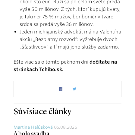
okolo sto eur. Ruží sa po celom svete predá
vyše 50 miliónov. Z tých, ktorí kupujú kvety,
je takmer 75 % mužov, bonboniér v tvare
srdca sa predá vyše 36 miliónov.
Jeden michiganský advokát má na Valentína
akciu „Bezplatný rozvod“: vyžrebuje dvoch
„šťastlivcov“ a tí majú jeho služby zadarmo.
Ešte viac sa o tomto peknom dni
dočítate na
stránkach Tchibo.sk
.
Súvisiace články
Martina Halúsková
05.08.2026
A bola svadba