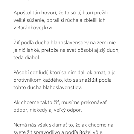
Apoštol Ján hovorí, že to sú tí, ktorí prežili
veľké súženie, oprali si rúcha a zbielili ich
v Baránkovej krvi.
Žiť podľa ducha blahoslavenstiev na zemi nie
je nič ľahké, pretože na svet pôsobí aj zlý duch,
teda diabol.
Pôsobí cez ľudí, ktorí sa ním dali oklamať, a je
protivníkom každého, kto sa snaží žiť podľa
tohto ducha blahoslavenstiev.
Ak chceme takto žiť, musíme prekonávať
odpor, niekedy aj veľký odpor.
Nemá nás však sklamať to, že ak chceme na
svete žiť spravodlivo a podľa Božej vôle,