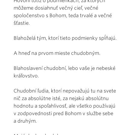
Hovoril totiž o podmienkach, za ktorých
môžeme dosiahnuť večný cieľ, večné
spoločenstvo s Bohom, teda trvalé a večné
šťastie.
Blahoželá tým, ktorí tieto podmienky spĺňajú.
A hneď na prvom mieste chudobným.
Blahoslavení chudobní, lebo vaše je nebeské
kráľovstvo.
Chudobní ľudia, ktorí nepovažujú tu na svete
nič za absolútne isté, za nejakú absolútnu
hodnotu a spoľahlivosť, ale všetko používajú
v zodpovednosti pred Bohom v službe sebe
a druhým.