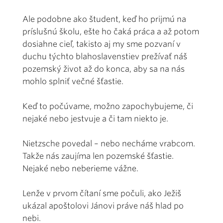
Ale podobne ako študent, keď ho prijmú na
príslušnú školu, ešte ho čaká práca a až potom
dosiahne cieľ, takisto aj my sme pozvaní v
duchu týchto blahoslavenstiev prežívať náš
pozemský život až do konca, aby sa na nás
mohlo splniť večné šťastie.
Keď to počúvame, možno zapochybujeme, či
nejaké nebo jestvuje a či tam niekto je.
Nietzsche povedal – nebo necháme vrabcom.
Takže nás zaujíma len pozemské šťastie.
Nejaké nebo neberieme vážne.
Lenže v prvom čítaní sme počuli, ako Ježiš
ukázal apoštolovi Jánovi práve náš hlad po
nebi.