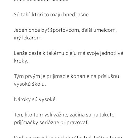
Sú takí, ktorí to majú hneď jasné.
Jeden chce byť športovcom, ďalší umelcom,
iný lekárom.
Lenže cesta k takému cieľu má svoje jednotlivé
kroky.
Tým prvým je prijímacie konanie na príslušnú
vysokú školu.
Nároky sú vysoké.
Ten, kto to myslí vážne, začína sa na takéto
prijímačky seriózne pripravovať.
Keď ich spraví, je doslova šťastný, teší sa tomu,