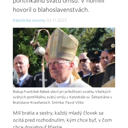
pontifikálnu svätú omšu. V homílii
hovoril o blahoslavenstvách.
Katolícke noviny
02.11.2023
Biskup František Rábek slávil pri príležitosti sviatku Všetkých
svätých pontifikálnu svätú omšu v Katedrále sv. Šebastiána v
Bratislave-Krasňanoch. Snímka: Pavol Vitko
Milí bratia a sestry, každý mladý človek sa
ocitá pred rozhodnutím, kým chce byť, v čom
chce dosiahnuť šťastie.