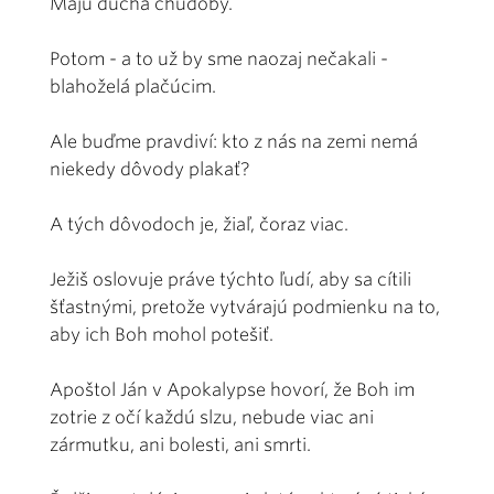
Majú ducha chudoby.
Potom - a to už by sme naozaj nečakali -
blahoželá plačúcim.
Ale buďme pravdiví: kto z nás na zemi nemá
niekedy dôvody plakať?
A tých dôvodoch je, žiaľ, čoraz viac.
Ježiš oslovuje práve týchto ľudí, aby sa cítili
šťastnými, pretože vytvárajú podmienku na to,
aby ich Boh mohol potešiť.
Apoštol Ján v Apokalypse hovorí, že Boh im
zotrie z očí každú slzu, nebude viac ani
zármutku, ani bolesti, ani smrti.