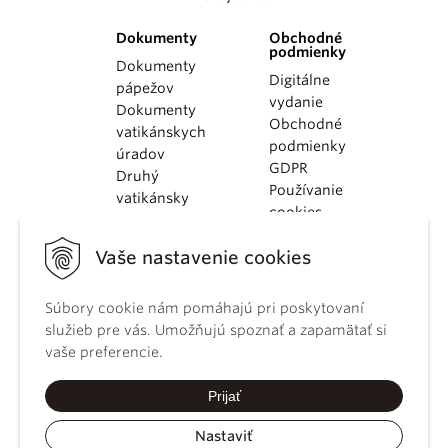
Dokumenty
Obchodné
podmienky
Dokumenty
Digitálne
pápežov
vydanie
Dokumenty
Obchodné
vatikánskych
podmienky
úradov
GDPR
Druhý
Používanie
vatikánsky
cookies
koncil
Dokumenty
Vaše nastavenie cookies
KBS
Kódex
Súbory cookie nám pomáhajú pri poskytovaní
kánonického
služieb pre vás. Umožňujú spoznať a zapamätať si
práva
vaše preferencie.
Katechizmus
Katolíckej
Prijať
cirkvi
Nastaviť