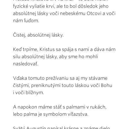
fyzické vyliatie krvi, ale to bol dôsledok jeho
absolútnej lásky voči nebeskému Otcovi a voči
nám ľuďom.
Čistej, absolútnej lásky.
Keď trpíme, Kristus sa spája s nami a dáva nám
silu absolútnej lásky, aby sme ho mohli
nasledovať.
Vďaka tomuto prežívaniu sa aj my stávame
čistými, preniknutými touto láskou voči Bohu
i voči blížnym.
A napokon máme stáť s palmami v rukách,
lebo palma je symbolom víťazstva.
Svätý Augustín napísal krásne a známe dielo