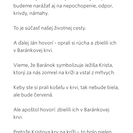
budeme narážať aj na nepochopenie, odpor,
krivdy, námahy.
To je súčasť našej životnej cesty.
A ďalej Ján hovorí - oprali si rúcha a zbielili ich
v Baránkovej krvi.
Vieme, že Baránok symbolizuje Ježiša Krista,
ktorý za nás zomrel na kríži a vstal z mŕtvych.
Keby ste si prali košeľu v krvi, tak nebude biela,
ale bude červená.
Ale apoštol hovorí: zbielili ich v Baránkovej
krvi.
Pretože Kristova krv na kríži – to bolo nielen