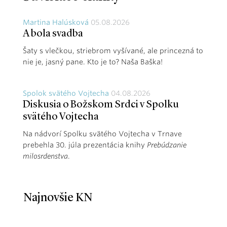
Martina Halúsková
05.08.2026
A bola svadba
Šaty s vlečkou, striebrom vyšívané, ale princezná to
nie je, jasný pane. Kto je to? Naša Baška!
Spolok svätého Vojtecha
04.08.2026
Diskusia o Božskom Srdci v Spolku
svätého Vojtecha
Na nádvorí Spolku svätého Vojtecha v Trnave
prebehla 30. júla prezentácia knihy
Prebúdzanie
milosrdenstva
.
Najnovšie KN