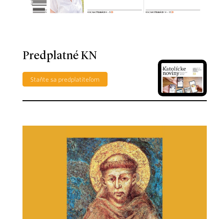
Predplatné KN
Staňte sa predplatiteľom