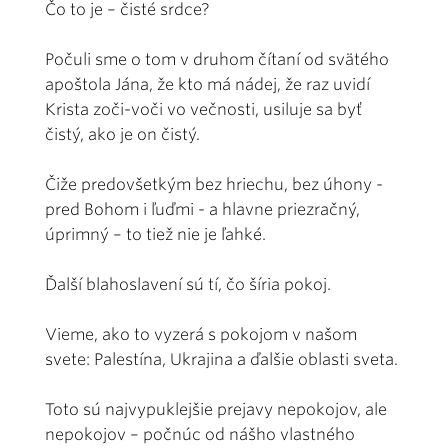
Čo to je – čisté srdce?
Počuli sme o tom v druhom čítaní od svätého
apoštola Jána, že kto má nádej, že raz uvidí
Krista zoči-voči vo večnosti, usiluje sa byť
čistý, ako je on čistý.
Čiže predovšetkým bez hriechu, bez úhony -
pred Bohom i ľuďmi - a hlavne priezračný,
úprimný – to tiež nie je ľahké.
Ďalší blahoslavení sú tí, čo šíria pokoj.
Vieme, ako to vyzerá s pokojom v našom
svete: Palestína, Ukrajina a ďalšie oblasti sveta.
Toto sú najvypuklejšie prejavy nepokojov, ale
nepokojov – počnúc od nášho vlastného