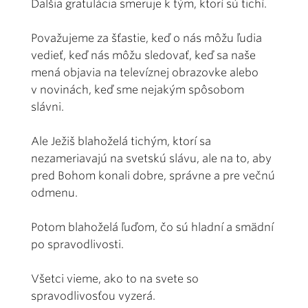
Ďalšia gratulácia smeruje k tým, ktorí sú tichí.
Považujeme za šťastie, keď o nás môžu ľudia
vedieť, keď nás môžu sledovať, keď sa naše
mená objavia na televíznej obrazovke alebo
v novinách, keď sme nejakým spôsobom
slávni.
Ale Ježiš blahoželá tichým, ktorí sa
nezameriavajú na svetskú slávu, ale na to, aby
pred Bohom konali dobre, správne a pre večnú
odmenu.
Potom blahoželá ľuďom, čo sú hladní a smädní
po spravodlivosti.
Všetci vieme, ako to na svete so
spravodlivosťou vyzerá.