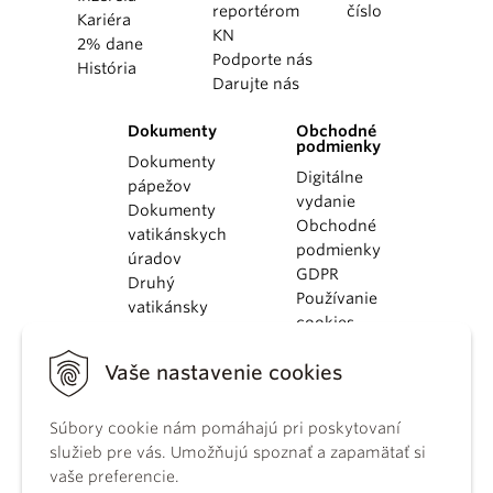
reportérom
číslo
Kariéra
KN
2% dane
Podporte nás
História
Darujte nás
Dokumenty
Obchodné
podmienky
Dokumenty
Digitálne
pápežov
vydanie
Dokumenty
Obchodné
vatikánskych
podmienky
úradov
GDPR
Druhý
Používanie
vatikánsky
cookies
koncil
Dokumenty
Vaše nastavenie cookies
KBS
Kódex
kánonického
Súbory cookie nám pomáhajú pri poskytovaní
práva
služieb pre vás. Umožňujú spoznať a zapamätať si
Katechizmus
vaše preferencie.