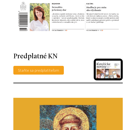
Predplatné KN
Staňte sa predplatiteľom