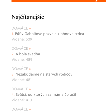
Najčítanejšie
DOMÁCE
Púť v Gaboltove pozvala k obnove srdca
Videné: 509
DOMÁCE
A bola svadba
Videné: 489
DOMÁCE
Nezabúdajme na starých rodičov
Videné: 481
DOMÁCE
Svätci, od ktorých sa máme čo učiť
Videné: 410
DOMÁCE