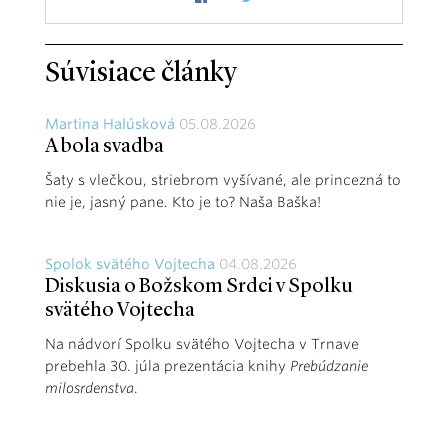
Súvisiace články
Martina Halúsková
05.08.2026
A bola svadba
Šaty s vlečkou, striebrom vyšívané, ale princezná to
nie je, jasný pane. Kto je to? Naša Baška!
Spolok svätého Vojtecha
04.08.2026
Diskusia o Božskom Srdci v Spolku
svätého Vojtecha
Na nádvorí Spolku svätého Vojtecha v Trnave
prebehla 30. júla prezentácia knihy
Prebúdzanie
milosrdenstva
.