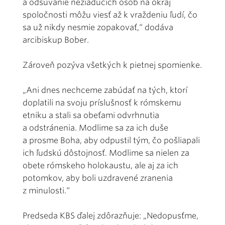
a odsúvanie nežiaducich osôb na okraj
spoločnosti môžu viesť až k vraždeniu ľudí, čo
sa už nikdy nesmie zopakovať,“ dodáva
arcibiskup Bober.
Zároveň pozýva všetkých k pietnej spomienke.
„Ani dnes nechceme zabúdať na tých, ktorí
doplatili na svoju príslušnosť k rómskemu
etniku a stali sa obeťami odvrhnutia
a odstránenia. Modlime sa za ich duše
a prosme Boha, aby odpustil tým, čo pošliapali
ich ľudskú dôstojnosť. Modlime sa nielen za
obete rómskeho holokaustu, ale aj za ich
potomkov, aby boli uzdravené zranenia
z minulosti.“
Predseda KBS ďalej zdôrazňuje: „Nedopusťme,