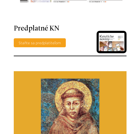
Predplatné KN
Staňte sa predplatiteľom