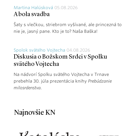
Martina Halúsková
05.08.2026
A bola svadba
Šaty s vlečkou, striebrom vyšívané, ale princezná to
nie je, jasný pane. Kto je to? Naša Baška!
Spolok svätého Vojtecha
04.08.2026
Diskusia o Božskom Srdci v Spolku
svätého Vojtecha
Na nádvorí Spolku svätého Vojtecha v Trnave
prebehla 30. júla prezentácia knihy
Prebúdzanie
milosrdenstva
.
Najnovšie KN