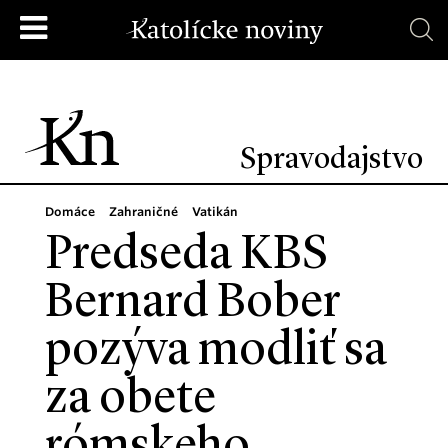
Spravodajstvo
Domáce
Zahraničné
Vatikán
Predseda KBS
Bernard Bober
pozýva modliť sa
za obete