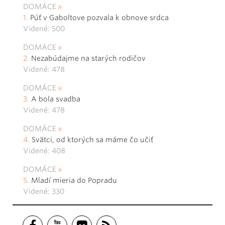
DOMÁCE
Púť v Gaboltove pozvala k obnove srdca
Videné: 500
DOMÁCE
Nezabúdajme na starých rodičov
Videné: 478
DOMÁCE
A bola svadba
Videné: 478
DOMÁCE
Svätci, od ktorých sa máme čo učiť
Videné: 408
DOMÁCE
Mladí mieria do Popradu
Videné: 330