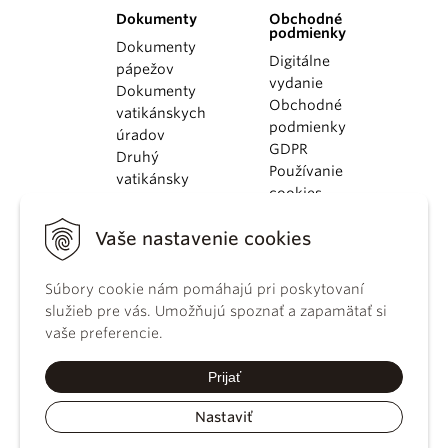
Dokumenty
Obchodné
podmienky
Dokumenty
Digitálne
pápežov
vydanie
Dokumenty
Obchodné
vatikánskych
podmienky
úradov
GDPR
Druhý
Používanie
vatikánsky
cookies
koncil
Dokumenty
Vaše nastavenie cookies
KBS
Kódex
Súbory cookie nám pomáhajú pri poskytovaní
kánonického
služieb pre vás. Umožňujú spoznať a zapamätať si
práva
vaše preferencie.
Katechizmus
Katolíckej
Prijať
cirkvi
Nastaviť