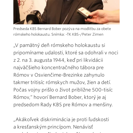
Predseda KBS Bernard Bober pozýva na modlitbu za obete
rómskeho holokaustu. Snímka: -TK KBS-/Peter Zimen
„V pamätný deň rómskeho holokaustu si
pripomíname udalosti, ktoré sa odohrali v noci
z 2. na 3. augusta 1944, keď pri likvidácii
najväčšieho koncentračného tábora pre
Rómov v Osvienčime-Brezinke zahynulo
takmer tritisíc rómskych mužov, žien a detí.
Počas vojny prišlo o život približne 500-tisíc
Rómov,“ hovorí Bernard Bober, ktorý je aj
predsedom Rady KBS pre Rómov a menšiny.
„Akákoľvek diskriminácia je proti ľudskosti
a kresťanským princípom. Nenávisť