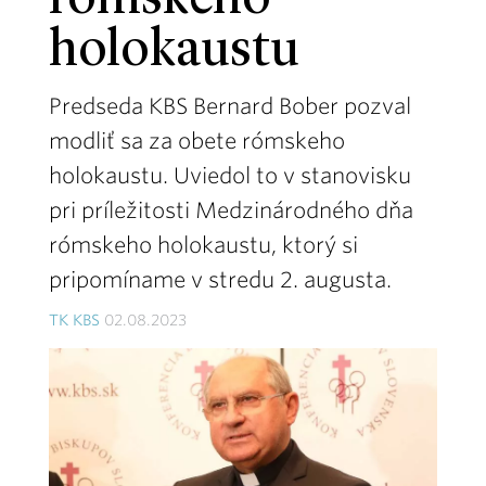
rómskeho
holokaustu
Predseda KBS Bernard Bober pozval
modliť sa za obete rómskeho
holokaustu. Uviedol to v stanovisku
pri príležitosti Medzinárodného dňa
rómskeho holokaustu, ktorý si
pripomíname v stredu 2. augusta.
TK KBS
02.08.2023