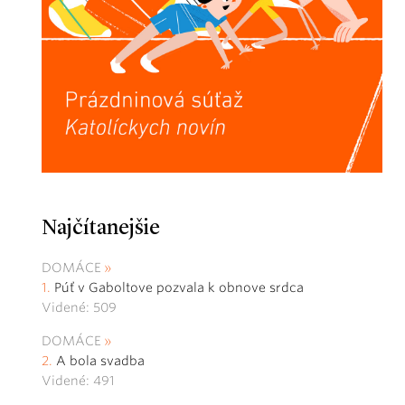
Najčítanejšie
DOMÁCE
Púť v Gaboltove pozvala k obnove srdca
Videné: 509
DOMÁCE
A bola svadba
Videné: 491