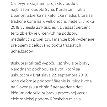
Cieľovými krajinami projektov budú v
najbližšom období Sýria, Kurdistan, Irak a
Libanon. Zbierka na katolícke médiá, ktorá sa
tradične koná na 7. veľkonočnú nedeľu, v roku
2018 vyniesla 231-tisíc eur. Dvadsať percent
tejto zbierky je určených na podporu
mediálnych projektov. Financie boli vyčlenené
pre osem z celkového počtu tridsiatich
uchádzačov.
Biskupi si taktiež vypočuli správu z prípravy
Národného pochodu za život, ktorý sa
uskutoční v Bratislave 22. septembra 2019.
Jeho cieľom je podporiť šírenie kultúry života
na Slovensku a chrániť nenarodené deti.
Plénum odobrilo prípravu pracovnej verzie
elektronickej podoby Rímskeho misála.