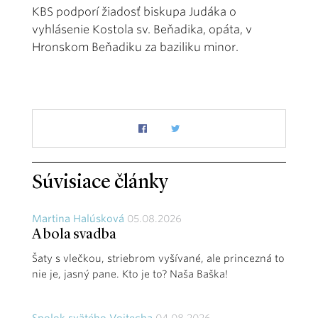
KBS podporí žiadosť biskupa Judáka o
vyhlásenie Kostola sv. Beňadika, opáta, v
Hronskom Beňadiku za baziliku minor.
Súvisiace články
Martina Halúsková
05.08.2026
A bola svadba
Šaty s vlečkou, striebrom vyšívané, ale princezná to
nie je, jasný pane. Kto je to? Naša Baška!
Spolok svätého Vojtecha
04.08.2026