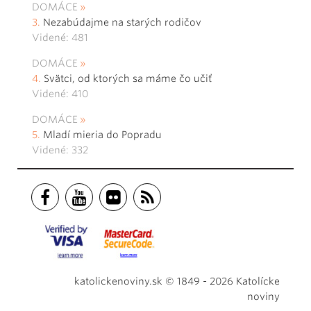
DOMÁCE
Nezabúdajme na starých rodičov
Videné: 481
DOMÁCE
Svätci, od ktorých sa máme čo učiť
Videné: 410
DOMÁCE
Mladí mieria do Popradu
Videné: 332
katolickenoviny.sk © 1849 - 2026 Katolícke
noviny