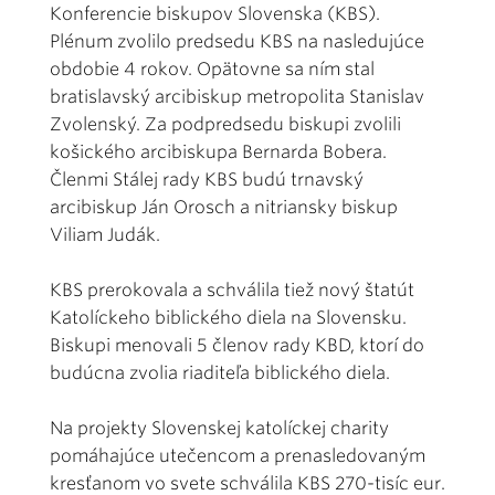
Konferencie biskupov Slovenska (KBS).
Plénum zvolilo predsedu KBS na nasledujúce
obdobie 4 rokov. Opätovne sa ním stal
bratislavský arcibiskup metropolita Stanislav
Zvolenský. Za podpredsedu biskupi zvolili
košického arcibiskupa Bernarda Bobera.
Členmi Stálej rady KBS budú trnavský
arcibiskup Ján Orosch a nitriansky biskup
Viliam Judák.
KBS prerokovala a schválila tiež nový štatút
Katolíckeho biblického diela na Slovensku.
Biskupi menovali 5 členov rady KBD, ktorí do
budúcna zvolia riaditeľa biblického diela.
Na projekty Slovenskej katolíckej charity
pomáhajúce utečencom a prenasledovaným
kresťanom vo svete schválila KBS 270-tisíc eur.