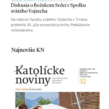
Diskusia o Božskom Srdci v Spolku
svätého Vojtecha
Na nádvorí Spolku svätého Vojtecha v Trnave
prebehla 30. júla prezentácia knihy
Prebúdzanie
milosrdenstva
.
Najnovšie KN