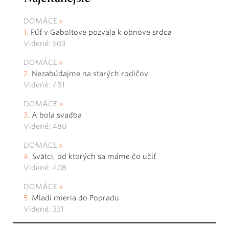
DOMÁCE
Púť v Gaboltove pozvala k obnove srdca
Videné: 503
DOMÁCE
Nezabúdajme na starých rodičov
Videné: 481
DOMÁCE
A bola svadba
Videné: 480
DOMÁCE
Svätci, od ktorých sa máme čo učiť
Videné: 408
DOMÁCE
Mladí mieria do Popradu
Videné: 331