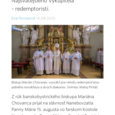
Najsvätejšieho Vykupiteľa
- redemptoristi.
Eva Forraiová
16.08.2023
Biskup Marián Chovanec vysvätil pre rehoľu redemptoristov
jedného novokňaza a dvoch diakonov. Snímka: Matej Pirháč
Z rúk banskobystrického biskupa Mariána
Chovanca prijal na slávnosť Nanebovzatia
Panny Márie 15. augusta vo farskom Kostole