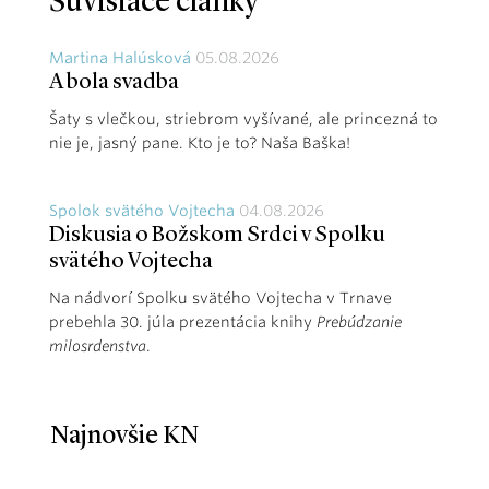
Súvisiace články
Martina Halúsková
05.08.2026
A bola svadba
Šaty s vlečkou, striebrom vyšívané, ale princezná to
nie je, jasný pane. Kto je to? Naša Baška!
Spolok svätého Vojtecha
04.08.2026
Diskusia o Božskom Srdci v Spolku
svätého Vojtecha
Na nádvorí Spolku svätého Vojtecha v Trnave
prebehla 30. júla prezentácia knihy
Prebúdzanie
milosrdenstva
.
Najnovšie KN