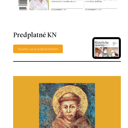
Predplatné KN
Staňte sa predplatiteľom