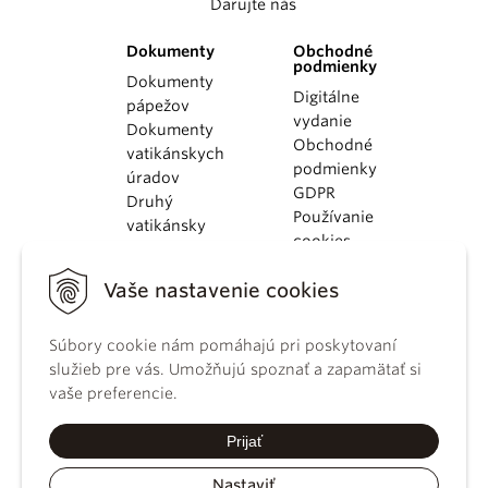
Darujte nás
Dokumenty
Obchodné
podmienky
Dokumenty
Digitálne
pápežov
vydanie
Dokumenty
Obchodné
vatikánskych
podmienky
úradov
GDPR
Druhý
Používanie
vatikánsky
cookies
koncil
Dokumenty
Vaše nastavenie cookies
KBS
Kódex
Súbory cookie nám pomáhajú pri poskytovaní
kánonického
služieb pre vás. Umožňujú spoznať a zapamätať si
práva
vaše preferencie.
Katechizmus
Katolíckej
Prijať
cirkvi
Nastaviť