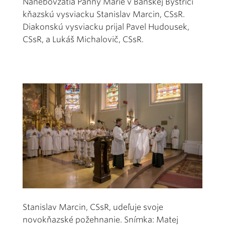
Nanebovzatia Panny Márie v Banskej Bystrici
kňazskú vysviacku Stanislav Marcin, CSsR.
Diakonskú vysviacku prijal Pavel Hudousek,
CSsR, a Lukáš Michalovič, CSsR.
Stanislav Marcin, CSsR, udeľuje svoje
novokňazské požehnanie. Snímka: Matej