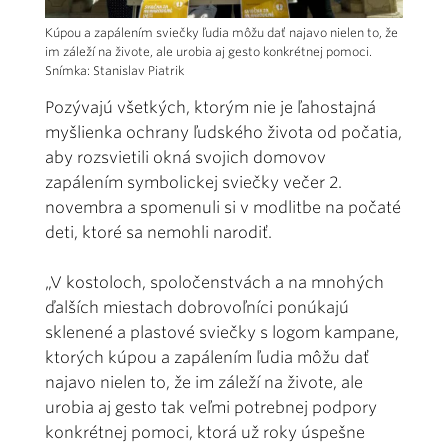
Kúpou a zapálením sviečky ľudia môžu dať najavo nielen to, že
im záleží na živote, ale urobia aj gesto konkrétnej pomoci.
Snímka: Stanislav Piatrik
Pozývajú všetkých, ktorým nie je ľahostajná
myšlienka ochrany ľudského života od počatia,
aby rozsvietili okná svojich domovov
zapálením symbolickej sviečky večer 2.
novembra a spomenuli si v modlitbe na počaté
deti, ktoré sa nemohli narodiť.
„V kostoloch, spoločenstvách a na mnohých
ďalších miestach dobrovoľníci ponúkajú
sklenené a plastové sviečky s logom kampane,
ktorých kúpou a zapálením ľudia môžu dať
najavo nielen to, že im záleží na živote, ale
urobia aj gesto tak veľmi potrebnej podpory
konkrétnej pomoci, ktorá už roky úspešne