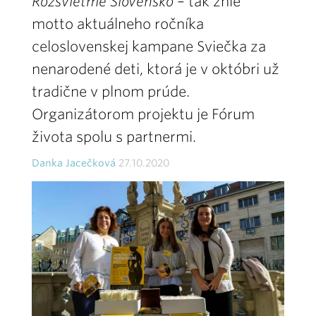
Rozsvieťme Slovensko
– tak znie
motto aktuálneho ročníka
celoslovenskej kampane Sviečka za
nenarodené deti, ktorá je v októbri už
tradične v plnom prúde.
Organizátorom projektu je Fórum
života spolu s partnermi.
Danka Jacečková
27.10.2020