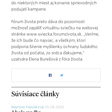
do niektorých miest aj konanie sprievodných
podujatí kampane.
Fórum života preto dáva do pozornosti
možnosť zapáliť virtuálnu sviečku na webovej
stránke
www.sviecka.forumzivota.sk
. „Veríme,
že ich bude čo najviac, a všetkým, ktorí
podporia šírenie myšlienky ochrany ľudského
života od počatia, zo srdca ďakujeme,“
uzatvára Elena Burešová z Fóra života.
Súvisiace články
Martina Halúsková
05.08.2026