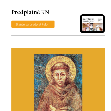
Predplatné KN
Staňte sa predplatiteľom