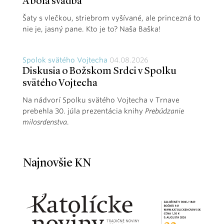
A bola svadba
Šaty s vlečkou, striebrom vyšívané, ale princezná to
nie je, jasný pane. Kto je to? Naša Baška!
Spolok svätého Vojtecha
04.08.2026
Diskusia o Božskom Srdci v Spolku
svätého Vojtecha
Na nádvorí Spolku svätého Vojtecha v Trnave
prebehla 30. júla prezentácia knihy
Prebúdzanie
milosrdenstva
.
Najnovšie KN