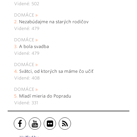
Videné: 502
DOMÁCE
Nezabúdajme na starých rodičov
Videné: 479
DOMÁCE
A bola svadba
Videné: 479
DOMÁCE
Svätci, od ktorých sa máme čo učiť
Videné: 408
DOMÁCE
Mladí mieria do Popradu
Videné: 331