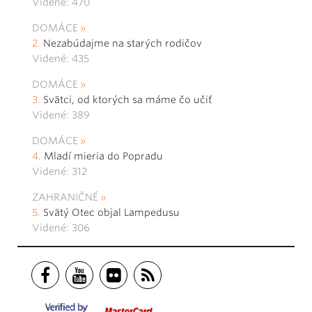
Videné: 470
DOMÁCE
Nezabúdajme na starých rodičov
Videné: 435
DOMÁCE
Svätci, od ktorých sa máme čo učiť
Videné: 389
DOMÁCE
Mladí mieria do Popradu
Videné: 312
ZAHRANIČNÉ
Svätý Otec objal Lampedusu
Videné: 306