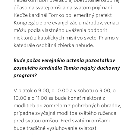
nebeskom domove ako aj obetovanie osobnej
účasti na svätej omši a na svätom prijímaní.
Keďže kardinál Tomko bol emeritný prefekt
Kongregácie pre evanjelizáciu národov, veriaci
môžu podľa vlastného uváženia podporiť
niektorú z katolíckych misií vo svete. Priamo v
katedrále osobitná zbierka nebude.
Bude počas verejného uctenia pozostatkov
zosnulého kardinála Tomka nejaký duchovný
program?
V piatok o 9.00, o 10.00 a v sobotu o 9.00, o
10.00 a o 11.00 sa bude konať niektorá z
modlitieb pri zomrelom z pohrebných obradov,
prípadne zvyčajná modlitba svätého ruženca
pred svätou omšou. Pred svätými omšami
bude tradičné vysluhovanie sviatosti