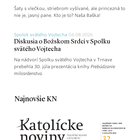
Šaty s vlečkou, striebrom vyšívané, ale princezná to
nie je, jasný pane. Kto je to? Naša Baška!
Spolok svätého Vojtecha
04.08.2026
Diskusia o Božskom Srdci v Spolku
svätého Vojtecha
Na nádvorí Spolku svätého Vojtecha v Trnave
prebehla 30. júla prezentácia knihy
Prebúdzanie
milosrdenstva
.
Najnovšie KN