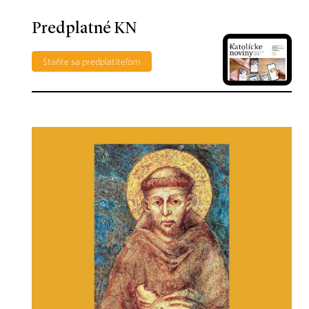
Predplatné KN
Staňte sa predplatiteľom