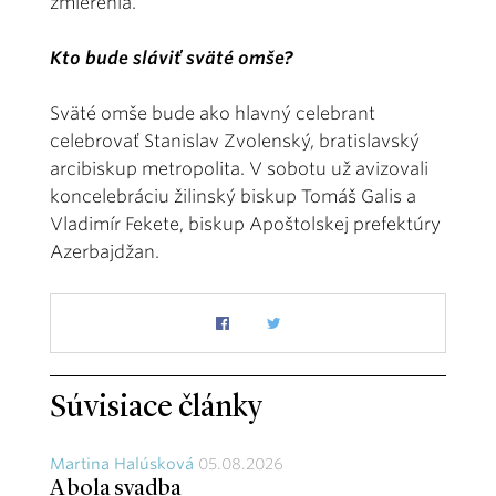
zmierenia.
Kto bude sláviť sväté omše?
Sväté omše bude ako hlavný celebrant
celebrovať Stanislav Zvolenský, bratislavský
arcibiskup metropolita. V sobotu už avizovali
koncelebráciu žilinský biskup Tomáš Galis a
Vladimír Fekete, biskup Apoštolskej prefektúry
Azerbajdžan.
Súvisiace články
Martina Halúsková
05.08.2026
A bola svadba