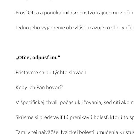
Prosí Otca a ponúka milosrdenstvo kajúcemu zločin
Jedno jeho vyjadrenie obzvlášť ukazuje rozdiel vo
„Otče, odpusť im.“
Pristavme sa pri týchto slovách.
Kedy ich Pán hovorí?
V špecifickej chvíli: počas ukrižovania, keď cíti ako
Skúsme si predstaviť tú prenikavú bolesť, ktorú to 
Tam, v tej najväčšej fyzickej bolesti umučenia Kristu