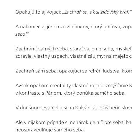
Opakujú to aj vojaci:
„Zachráň sa, ak si židovský kráľ!“
A nakoniec aj jeden zo zločincov, ktorý počúva, zop
seba!“
Zachrániť samých seba, starať sa len o seba, myslieť
zdravie, vlastný úspech, vlastné záujmy; na majetok
Zachráň sám seba: opakujúci sa refrén ľudstva, kto
Avšak opakom mentality vlastného ja je zmýšľanie B
v kontraste s Pánom, ktorý ponúka samého seba.
V dnešnom evanjeliu si na Kalvárii aj Ježiš berie slovo
Ale v nijakom prípade si nenárokuje nič pre seba; ba 
neospravedlňuje samého seba.