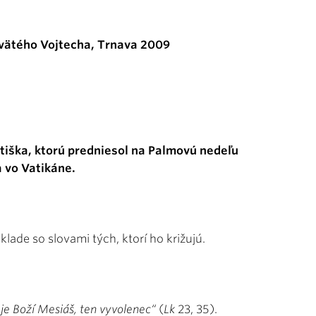
vätého Vojtecha, Trnava 2009
tiška, ktorú predniesol na Palmovú nedeľu
a vo Vatikáne.
klade so slovami tých, ktorí ho križujú.
 je Boží Mesiáš, ten vyvolenec“
(
Lk
23, 35).