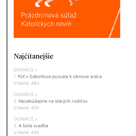
Najčítanejšie
DOMÁCE
Púť v Gaboltove pozvala k obnove srdca
Videné: 484
DOMÁCE
Nezabúdajme na starých rodičov
Videné: 459
DOMÁCE
A bola svadba
Videné: 445