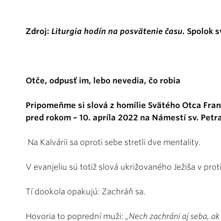
Zdroj:
Liturgia hodín na posvätenie času.
Spolok s
Otče, odpusť im, lebo nevedia, čo robia
Pripomeňme si slová z homílie Svätého Otca Fran
pred rokom – 10. apríla 2022 na Námestí sv. Petr
Na Kalvárii sa oproti sebe stretli dve mentality.
V evanjeliu sú totiž slová ukrižovaného Ježiša v proti
Tí dookola opakujú: Zachráň sa.
Hovoria to poprední muži:
„Nech zachráni aj seba, ak