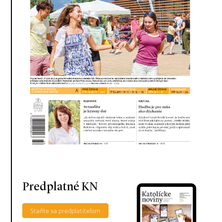
Predplatné KN
Staňte sa predplatiteľom