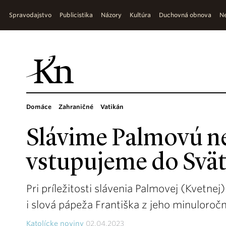
Spravodajstvo
Publicistika
Názory
Kultúra
Duchovná obnova
Ne
Domáce
Zahraničné
Vatikán
Slávime Palmovú ne
vstupujeme do Svä
Pri príležitosti slávenia Palmovej (Kvetn
i slová pápeža Františka z jeho minuloročn
Katolícke noviny
02.04.2023