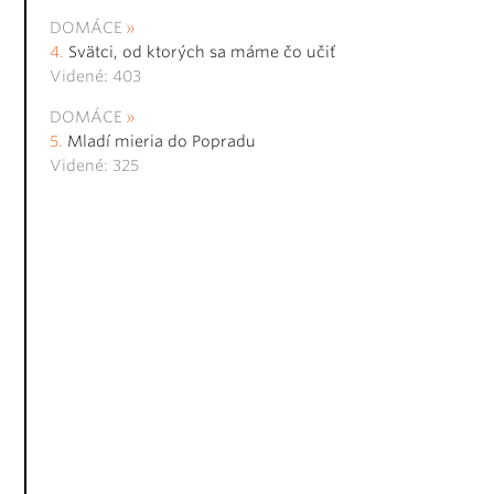
DOMÁCE
Svätci, od ktorých sa máme čo učiť
Videné: 403
DOMÁCE
Mladí mieria do Popradu
Videné: 325