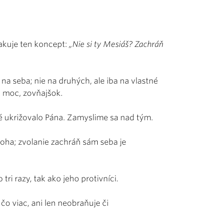
akuje ten koncept:
„Nie si ty Mesiáš? Zachráň
 na seba; nie na druhých, ale iba na vlastné
, moc, zovňajšok.
ré ukrižovalo Pána. Zamyslime sa nad tým.
oha; zvolanie zachráň sám seba je
 tri razy, tak ako jeho protivníci.
čo viac, ani len neobraňuje či