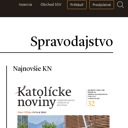
Inzercia
Obchod SSV
Prihlásiť
Predplatné
Spravodajstvo
Najnovšie KN