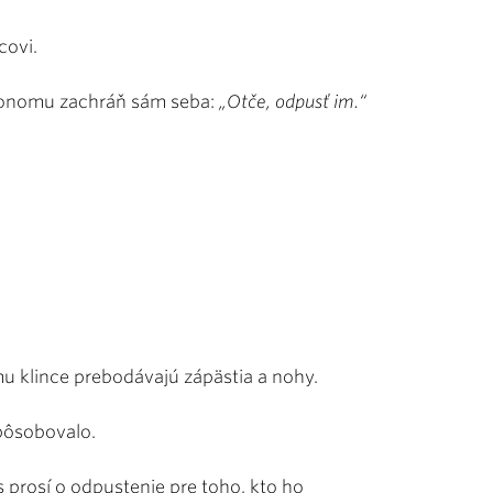
covi.
či onomu zachráň sám seba:
„Otče, odpusť im.“
 mu klince prebodávajú zápästia a nohy.
spôsobovalo.
s prosí o odpustenie pre toho, kto ho