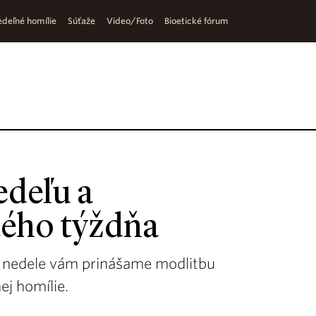
deľné homílie
Súťaže
Video/Foto
Bioetické fórum
deľu a
tého týždňa
ej) nedele vám prinášame modlitbu
ej homílie.