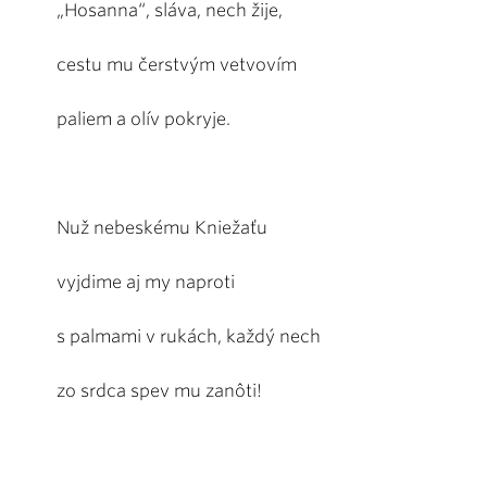
„Hosanna“, sláva, nech žije,
cestu mu čerstvým vetvovím
paliem a olív pokryje.
Nuž nebeskému Kniežaťu
vyjdime aj my naproti
s palmami v rukách, každý nech
zo srdca spev mu zanôti!