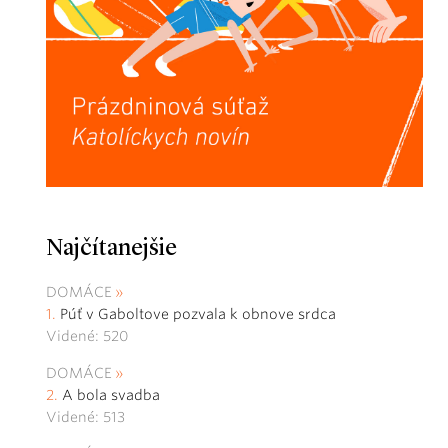
Najčítanejšie
DOMÁCE
Púť v Gaboltove pozvala k obnove srdca
Videné: 520
DOMÁCE
A bola svadba
Videné: 513