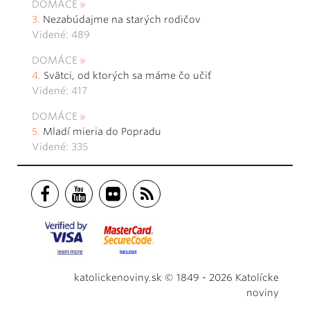
DOMÁCE
Nezabúdajme na starých rodičov
Videné: 489
DOMÁCE
Svätci, od ktorých sa máme čo učiť
Videné: 417
DOMÁCE
Mladí mieria do Popradu
Videné: 335
katolickenoviny.sk © 1849 - 2026 Katolícke
noviny