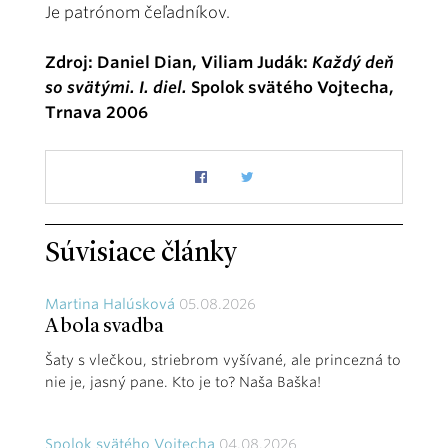
Je patrónom čeľadníkov.
Zdroj: Daniel Dian, Viliam Judák:
Každý deň
so svätými. I. diel.
Spolok svätého Vojtecha,
Trnava 2006
Súvisiace články
Martina Halúsková
05.08.2026
A bola svadba
Šaty s vlečkou, striebrom vyšívané, ale princezná to
nie je, jasný pane. Kto je to? Naša Baška!
Spolok svätého Vojtecha
04.08.2026