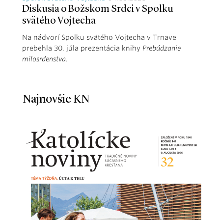
Diskusia o Božskom Srdci v Spolku
svätého Vojtecha
Na nádvorí Spolku svätého Vojtecha v Trnave
prebehla 30. júla prezentácia knihy
Prebúdzanie
milosrdenstva
.
Najnovšie KN