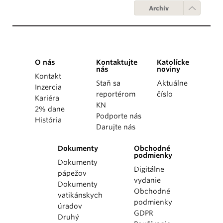
Archív
O nás
Kontaktujte
Katolícke
nás
noviny
Kontakt
Staň sa
Aktuálne
Inzercia
reportérom
číslo
Kariéra
KN
2% dane
Podporte nás
História
Darujte nás
Dokumenty
Obchodné
podmienky
Dokumenty
Digitálne
pápežov
vydanie
Dokumenty
Obchodné
vatikánskych
podmienky
úradov
GDPR
Druhý