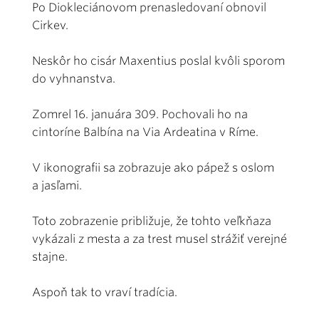
Po Diokleciánovom prenasledovaní obnovil
Cirkev.
Neskôr ho cisár Maxentius poslal kvôli sporom
do vyhnanstva.
Zomrel 16. januára 309. Pochovali ho na
cintoríne Balbína na Via Ardeatina v Ríme.
V ikonografii sa zobrazuje ako pápež s oslom
a jasľami.
Toto zobrazenie približuje, že tohto veľkňaza
vykázali z mesta a za trest musel strážiť verejné
stajne.
Aspoň tak to vraví tradícia.