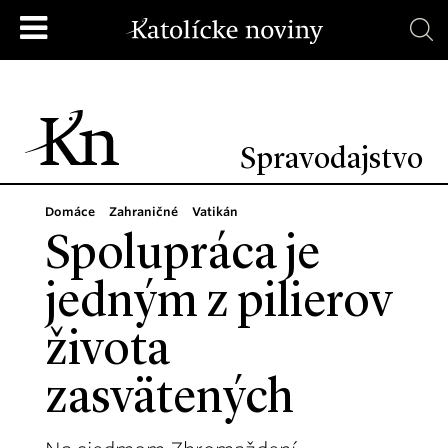
Spravodajstvo
Domáce
Zahraničné
Vatikán
Spolupráca je
jedným z pilierov
života
zasvätených