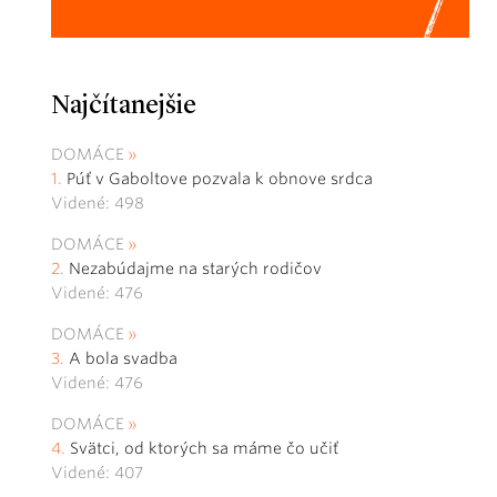
Najčítanejšie
DOMÁCE
Púť v Gaboltove pozvala k obnove srdca
Videné: 498
DOMÁCE
Nezabúdajme na starých rodičov
Videné: 476
DOMÁCE
A bola svadba
Videné: 476
DOMÁCE
Svätci, od ktorých sa máme čo učiť
Videné: 407