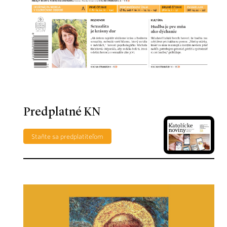
Predplatné KN
Staňte sa predplatiteľom