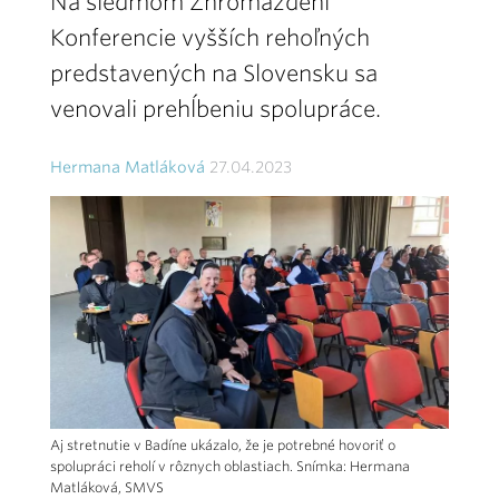
Na siedmom Zhromaždení
Konferencie vyšších rehoľných
predstavených na Slovensku sa
venovali prehĺbeniu spolupráce.
Hermana Matláková
27.04.2023
Aj stretnutie v Badíne ukázalo, že je potrebné hovoriť o
spolupráci reholí v rôznych oblastiach. Snímka: Hermana
Matláková, SMVS