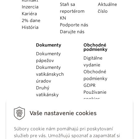
Kontakt
Staň sa
Aktuálne
Inzercia
reportérom
číslo
Kariéra
KN
2% dane
Podporte nás
História
Darujte nás
Dokumenty
Obchodné
podmienky
Dokumenty
Digitálne
pápežov
vydanie
Dokumenty
Obchodné
vatikánskych
podmienky
úradov
GDPR
Druhý
Používanie
vatikánsky
cookies
koncil
Dokumenty
Vaše nastavenie cookies
KBS
Kódex
Súbory cookie nám pomáhajú pri poskytovaní
kánonického
služieb pre vás. Umožňujú spoznať a zapamätať si
práva