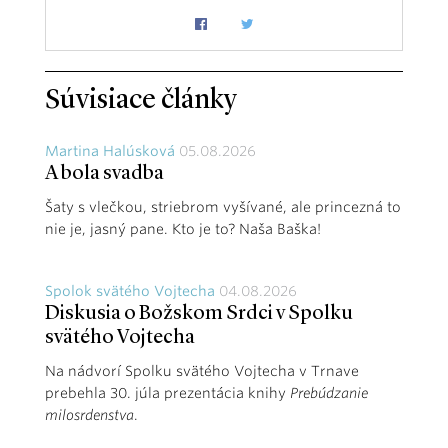
Súvisiace články
Martina Halúsková
05.08.2026
A bola svadba
Šaty s vlečkou, striebrom vyšívané, ale princezná to
nie je, jasný pane. Kto je to? Naša Baška!
Spolok svätého Vojtecha
04.08.2026
Diskusia o Božskom Srdci v Spolku
svätého Vojtecha
Na nádvorí Spolku svätého Vojtecha v Trnave
prebehla 30. júla prezentácia knihy
Prebúdzanie
milosrdenstva
.