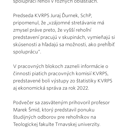
spolupráci reholí v rôznych oblastiach.
Predseda KVRPS Juraj Ďurnek, SchP,
pripomenul, že „vzájomné stretávanie má
zmysel práve preto, že vyšší rehoľní
predstavení pracujú v skupinách, vymieňajú si
skúsenosti a hľadajú sa možnosti, ako prehĺbiť
spoluprácu“.
V pracovných blokoch zazneli informácie o
činnosti piatich pracovných komisií KVRPS,
predstavené boli výstupy zo štatistiky KVRPS
aj ekonomická správa za rok 2022.
Podvečer sa zasväteným prihovoril profesor
Marek Šmid, ktorý predstavil ponuku
študijných odborov pre rehoľníkov na
Teologickej fakulte Trnavskej univerzity.