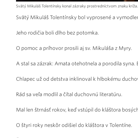
Svätý Mikuláš Tolentínsky konal zázraky prostredníctvom znaku kríža.
Svätý Mikuláš Tolentínsky bol vyprosené a vymodlen
Jeho rodičia boli dlho bez potomka.
O pomoc a príhovor prosili aj sv. Mikuláša z Myry.
A stal sa zázrak: Amata otehotnela a porodila syna. B
Chlapec už od detstva inklinoval k hlbokému ducho
Rád sa veľa modlil a čítal duchovnú literatúru.
Mal len štrnásť rokov, keď vstúpil do kláštora bosý
O štyri roky neskôr odišiel do kláštora v Tolentíne.