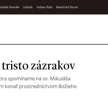
deľné homílie
Súťaže
Video/Foto
Bioetické fórum
 tristo zázrakov
embra spomíname na sv. Mikuláša
om konať prostredníctvom Božieho