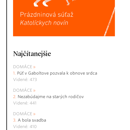
Najčítanejšie
DOMÁCE
Púť v Gaboltove pozvala k obnove srdca
Videné: 473
DOMÁCE
Nezabúdajme na starých rodičov
Videné: 441
DOMÁCE
A bola svadba
Videné: 410