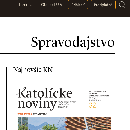
Inzercia
Obchod SSV
Prihlásiť
Predplatné
Spravodajstvo
Najnovšie KN