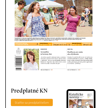
Predplatné KN
Staňte sa predplatiteľom