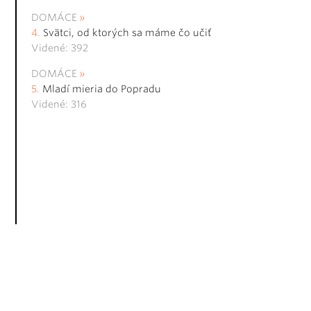
DOMÁCE
Svätci, od ktorých sa máme čo učiť
Videné: 392
DOMÁCE
Mladí mieria do Popradu
Videné: 316