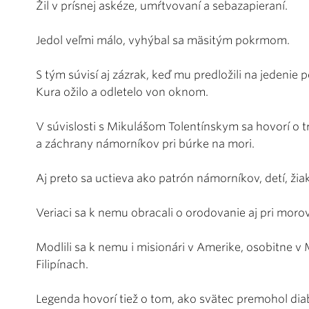
Žil v prísnej askéze, umŕtvovaní a sebazapieraní.
Jedol veľmi málo, vyhýbal sa mäsitým pokrmom.
S tým súvisí aj zázrak, keď mu predložili na jedenie 
Kura ožilo a odletelo von oknom.
V súvislosti s Mikulášom Tolentínskym sa hovorí o tr
a záchrany námorníkov pri búrke na mori.
Aj preto sa uctieva ako patrón námorníkov, detí, žiako
Veriaci sa k nemu obracali o orodovanie aj pri morov
Modlili sa k nemu i misionári v Amerike, osobitne v 
Filipínach.
Legenda hovorí tiež o tom, ako svätec premohol diab