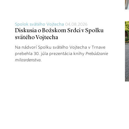
Spolok svätého Vojtecha
04.08.2026
Diskusia o Božskom Srdci v Spolku
svätého Vojtecha
Na nádvorí Spolku svätého Vojtecha v Trnave
prebehla 30. júla prezentácia knihy
Prebúdzanie
milosrdenstva
.