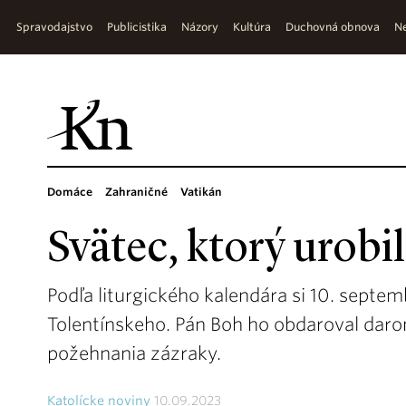
Spravodajstvo
Publicistika
Názory
Kultúra
Duchovná obnova
Ne
Domáce
Zahraničné
Vatikán
Svätec, ktorý urobil
Podľa liturgického kalendára si 10. sept
Tolentínskeho. Pán Boh ho obdaroval dar
požehnania zázraky.
Katolícke noviny
10.09.2023