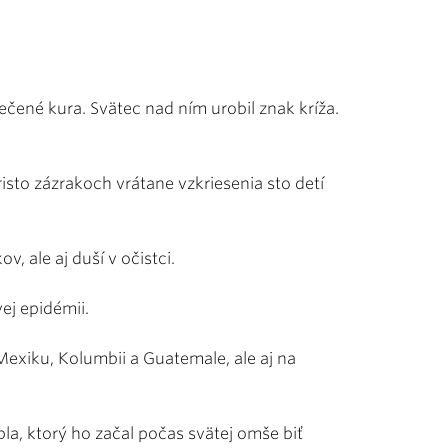
pečené kura. Svätec nad ním urobil znak kríža.
isto zázrakoch vrátane vzkriesenia sto detí
v, ale aj duší v očistci.
ej epidémii.
Mexiku, Kolumbii a Guatemale, ale aj na
la, ktorý ho začal počas svätej omše biť