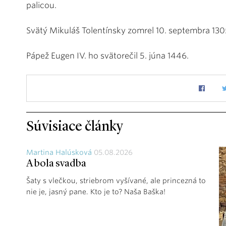
palicou.
Svätý Mikuláš Tolentínsky zomrel 10. septembra 130
Pápež Eugen IV. ho svätorečil 5. júna 1446.
Súvisiace články
Martina Halúsková
05.08.2026
A bola svadba
Šaty s vlečkou, striebrom vyšívané, ale princezná to
nie je, jasný pane. Kto je to? Naša Baška!