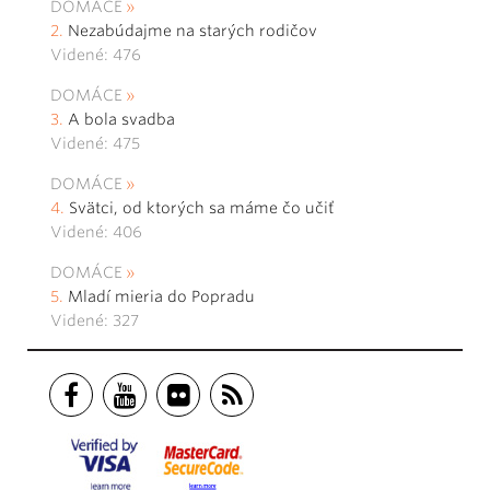
DOMÁCE
Nezabúdajme na starých rodičov
Videné: 476
DOMÁCE
A bola svadba
Videné: 475
DOMÁCE
Svätci, od ktorých sa máme čo učiť
Videné: 406
DOMÁCE
Mladí mieria do Popradu
Videné: 327