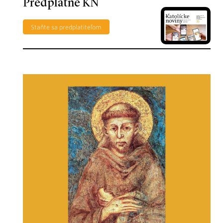
Predplatné KN
Staňte sa predplatiteľom