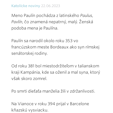
Katolícke noviny
22.06.2023
Meno Paulín pochádza z latinského
Paulus
,
Pavlín
, čo znamená nepatrný, malý. Ženská
podoba mena je Paulína.
Paulín sa narodil okolo roku 353 vo
francúzskom meste Bordeaux ako syn rímskej
senátorskej rodiny.
Od roku 381 bol miestodržiteľom v talianskom
kraji Kampánia, kde sa oženil a mal syna, ktorý
však skoro zomrel.
Po smrti dieťaťa manželia žili v zdržanlivosti.
Na Vianoce v roku 394 prijal v Barcelone
kňazskú vysviacku.