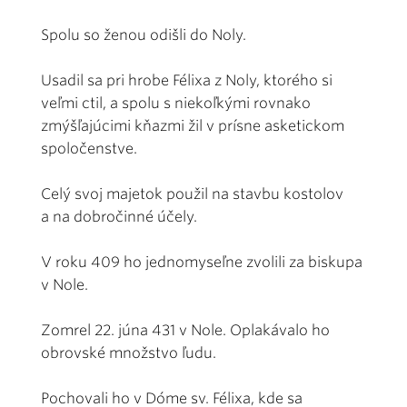
Spolu so ženou odišli do Noly.
Usadil sa pri hrobe Félixa z Noly, ktorého si
veľmi ctil, a spolu s niekoľkými rovnako
zmýšľajúcimi kňazmi žil v prísne asketickom
spoločenstve.
Celý svoj majetok použil na stavbu kostolov
a na dobročinné účely.
V roku 409 ho jednomyseľne zvolili za biskupa
v Nole.
Zomrel 22. júna 431 v Nole. Oplakávalo ho
obrovské množstvo ľudu.
Pochovali ho v Dóme sv. Félixa, kde sa