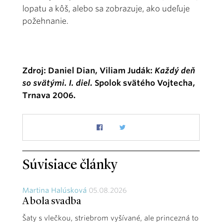
lopatu a kôš, alebo sa zobrazuje, ako udeľuje
požehnanie.
Zdroj: Daniel Dian, Viliam Judák:
Každý deň
so svätými. I. diel.
Spolok svätého Vojtecha,
Trnava 2006.
Súvisiace články
Martina Halúsková
05.08.2026
A bola svadba
Šaty s vlečkou, striebrom vyšívané, ale princezná to