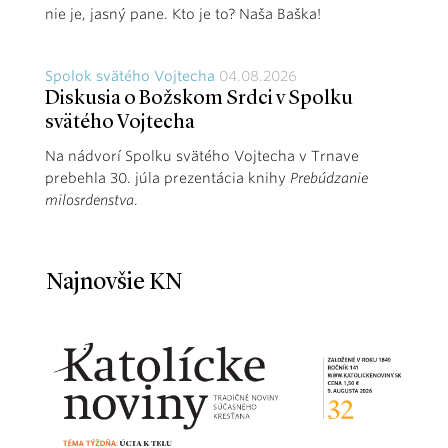
nie je, jasný pane. Kto je to? Naša Baška!
Spolok svätého Vojtecha
04.08.2026
Diskusia o Božskom Srdci v Spolku
svätého Vojtecha
Na nádvorí Spolku svätého Vojtecha v Trnave
prebehla 30. júla prezentácia knihy
Prebúdzanie
milosrdenstva
.
Najnovšie KN