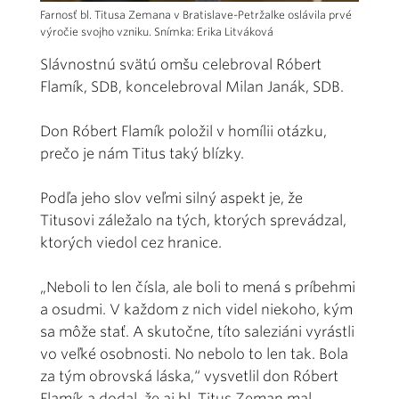
Farnosť bl. Titusa Zemana v Bratislave-Petržalke oslávila prvé
výročie svojho vzniku. Snímka: Erika Litváková
Slávnostnú svätú omšu celebroval Róbert
Flamík, SDB, koncelebroval Milan Janák, SDB.
Don Róbert Flamík položil v homílii otázku,
prečo je nám Titus taký blízky.
Podľa jeho slov veľmi silný aspekt je, že
Titusovi záležalo na tých, ktorých sprevádzal,
ktorých viedol cez hranice.
„Neboli to len čísla, ale boli to mená s príbehmi
a osudmi. V každom z nich videl niekoho, kým
sa môže stať. A skutočne, títo saleziáni vyrástli
vo veľké osobnosti. No nebolo to len tak. Bola
za tým obrovská láska,“ vysvetlil don Róbert
Flamík a dodal, že aj bl. Titus Zeman mal