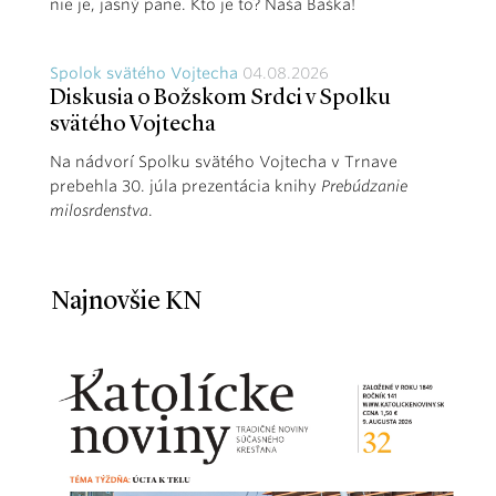
nie je, jasný pane. Kto je to? Naša Baška!
Spolok svätého Vojtecha
04.08.2026
Diskusia o Božskom Srdci v Spolku
svätého Vojtecha
Na nádvorí Spolku svätého Vojtecha v Trnave
prebehla 30. júla prezentácia knihy
Prebúdzanie
milosrdenstva
.
Najnovšie KN