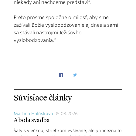
niekedy ani nechceme predstaviť.
Preto prosme spoločne o milosť, aby sme
zažívali Božie vyslobodzovanie aj dnes a sami
sa stávali nástrojmi Ježišovho
vyslobodzovania.“
Súvisiace články
Martina Halúsková
05.08.2026
A bola svadba
Šaty s vlečkou, striebrom vyšívané, ale princezná to