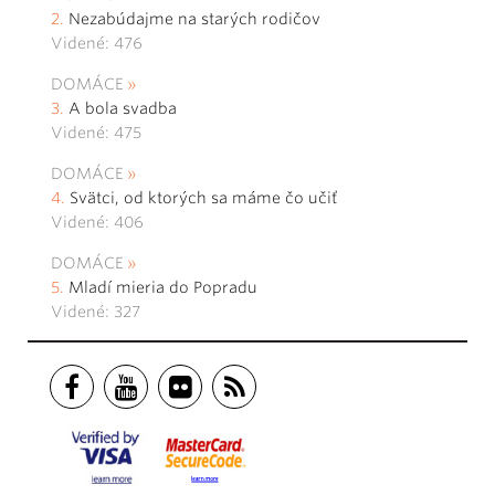
Nezabúdajme na starých rodičov
Videné: 476
DOMÁCE
A bola svadba
Videné: 475
DOMÁCE
Svätci, od ktorých sa máme čo učiť
Videné: 406
DOMÁCE
Mladí mieria do Popradu
Videné: 327