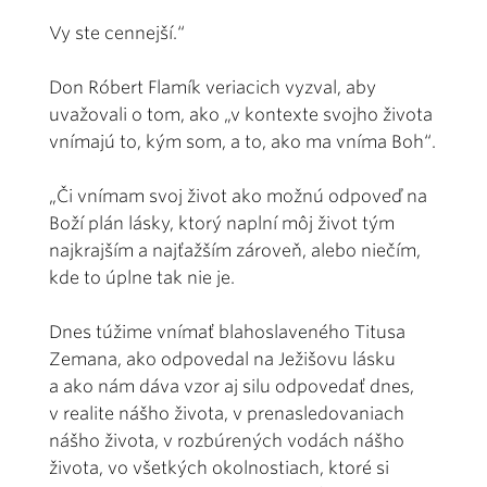
Vy ste cennejší.“
Don Róbert Flamík veriacich vyzval, aby
uvažovali o tom, ako „v kontexte svojho života
vnímajú to, kým som, a to, ako ma vníma Boh“.
„Či vnímam svoj život ako možnú odpoveď na
Boží plán lásky, ktorý naplní môj život tým
najkrajším a najťažším zároveň, alebo niečím,
kde to úplne tak nie je.
Dnes túžime vnímať blahoslaveného Titusa
Zemana, ako odpovedal na Ježišovu lásku
a ako nám dáva vzor aj silu odpovedať dnes,
v realite nášho života, v prenasledovaniach
nášho života, v rozbúrených vodách nášho
života, vo všetkých okolnostiach, ktoré si