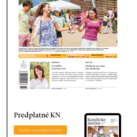
Predplatné KN
Staňte sa predplatiteľom