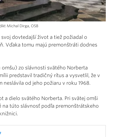
dikt Michal Dirga, OSB
svoj dovtedajší život a tiež požiadal o
 deň. Vďaka tomu majú premonštráti dodnes
tú omšu) zo slávnosti svätého Norberta
 predstavil tradičný rítus a vysvetlil, že v
eslávila od jeho požiaru v roku 1968.
t a dielo svätého Norberta. Pri svätej omši
é na túto slávnosť podľa premonštrátskeho
nižnici.