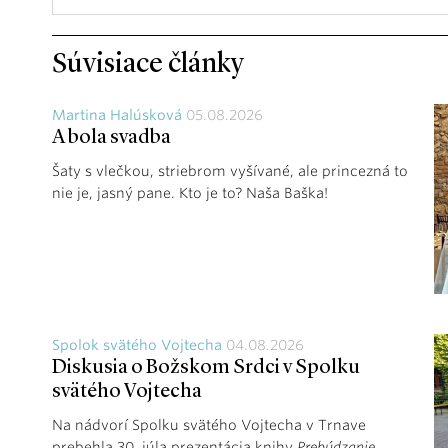
Súvisiace články
Martina Halúsková
05.08.2026
A bola svadba
Šaty s vlečkou, striebrom vyšívané, ale princezná to
nie je, jasný pane. Kto je to? Naša Baška!
Spolok svätého Vojtecha
04.08.2026
Diskusia o Božskom Srdci v Spolku
svätého Vojtecha
Na nádvorí Spolku svätého Vojtecha v Trnave
prebehla 30. júla prezentácia knihy
Prebúdzanie