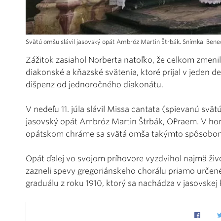
Svätú omšu slávil jasovský opát Ambróz Martin Štrbák. Snímka: Bene
Zážitok zasiahol Norberta natoľko, že celkom zmenil 
diakonské a kňazské svätenia, ktoré prijal v jeden
dišpenz od jednoročného diakonátu.
V nedeľu 11. júla slávil Missa cantata (spievanú svä
jasovský opát Ambróz Martin Štrbák, OPraem. V homílii
opátskom chráme sa svätá omša takýmto spôsobom n
Opát ďalej vo svojom príhovore vyzdvihol najmä živo
zazneli spevy gregoriánskeho chorálu priamo určen
graduálu z roku 1910, ktorý sa nachádza v jasovskej k