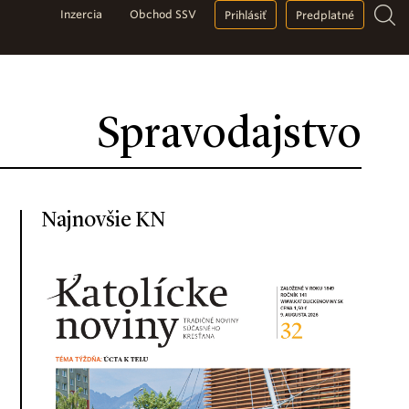
Inzercia
Obchod SSV
Prihlásiť
Predplatné
Spravodajstvo
Najnovšie KN