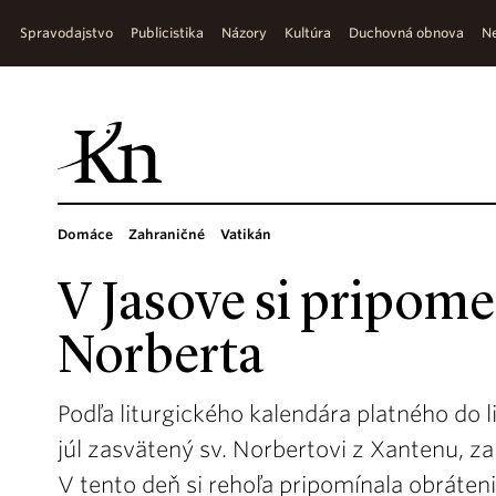
Spravodajstvo
Publicistika
Názory
Kultúra
Duchovná obnova
Ne
Domáce
Zahraničné
Vatikán
V Jasove si pripome
Norberta
Podľa liturgického kalendára platného do l
júl zasvätený sv. Norbertovi z Xantenu, z
V tento deň si rehoľa pripomínala obráteni