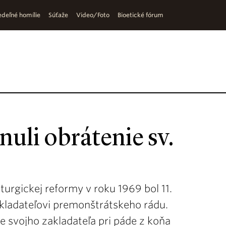
deľné homílie
Súťaže
Video/Foto
Bioetické fórum
nuli obrátenie sv.
iturgickej reformy v roku 1969 bol 11.
akladateľovi premonštrátskeho rádu.
e svojho zakladateľa pri páde z koňa