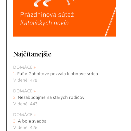
Najčítanejšie
DOMÁCE
Púť v Gaboltove pozvala k obnove srdca
Videné: 478
DOMÁCE
Nezabúdajme na starých rodičov
Videné: 443
DOMÁCE
A bola svadba
Videné: 426