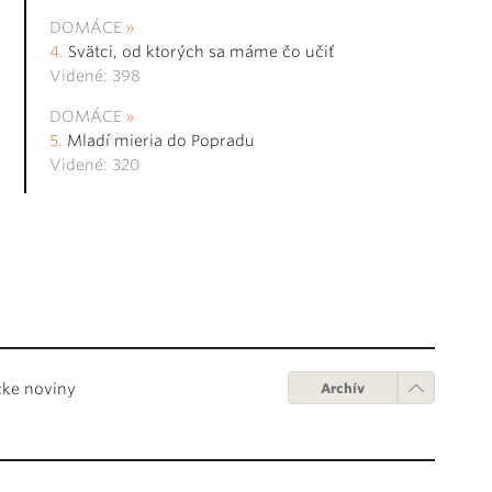
DOMÁCE
Svätci, od ktorých sa máme čo učiť
Videné: 398
DOMÁCE
Mladí mieria do Popradu
Videné: 320
cke noviny
Archív