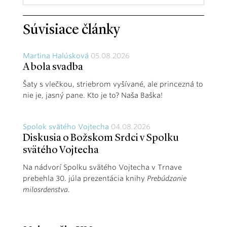
Súvisiace články
Martina Halúsková
05.08.2026
A bola svadba
Šaty s vlečkou, striebrom vyšívané, ale princezná to
nie je, jasný pane. Kto je to? Naša Baška!
Spolok svätého Vojtecha
04.08.2026
Diskusia o Božskom Srdci v Spolku
svätého Vojtecha
Na nádvorí Spolku svätého Vojtecha v Trnave
prebehla 30. júla prezentácia knihy
Prebúdzanie
milosrdenstva
.