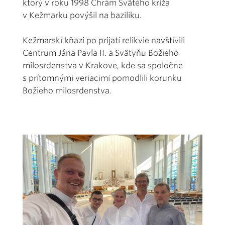
ktorý v roku 1998 Chrám Svätého kríža
v Kežmarku povýšil na baziliku.
Kežmarskí kňazi po prijatí relikvie navštívili
Centrum Jána Pavla II. a Svätyňu Božieho
milosrdenstva v Krakove, kde sa spoločne
s prítomnými veriacimi pomodlili korunku
Božieho milosrdenstva.