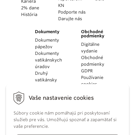
Kariéra
KN
2% dane
Podporte nás
História
Darujte nás
Dokumenty
Obchodné
podmienky
Dokumenty
Digitálne
pápežov
vydanie
Dokumenty
Obchodné
vatikánskych
podmienky
úradov
GDPR
Druhý
Používanie
vatikánsky
cookies
koncil
Dokumenty
Vaše nastavenie cookies
KBS
Kódex
kánonického
Súbory cookie nám pomáhajú pri poskytovaní
práva
služieb pre vás. Umožňujú spoznať a zapamätať si
Katechizmus
vaše preferencie.
Katolíckej