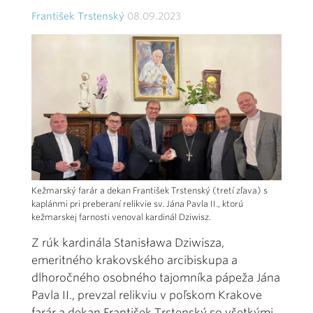
František Trstenský
08.09.2023
Kežmarský farár a dekan František Trstenský (tretí zľava) s
kaplánmi pri preberaní relikvie sv. Jána Pavla II., ktorú
kežmarskej farnosti venoval kardinál Dziwisz.
Z rúk kardinála Stanisława Dziwisza,
emeritného krakovského arcibiskupa a
dlhoročného osobného tajomníka pápeža Jána
Pavla II., prevzal relikviu v poľskom Krakove
farár a dekan František Trstenský so všetkými