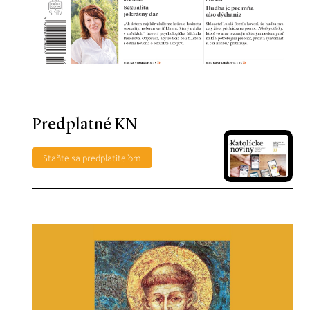
Predplatné KN
Staňte sa predplatiteľom