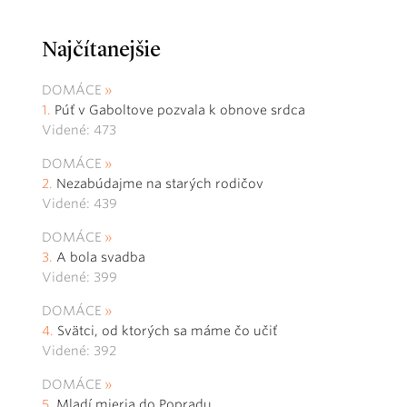
Najčítanejšie
DOMÁCE
Púť v Gaboltove pozvala k obnove srdca
Videné: 473
DOMÁCE
Nezabúdajme na starých rodičov
Videné: 439
DOMÁCE
A bola svadba
Videné: 399
DOMÁCE
Svätci, od ktorých sa máme čo učiť
Videné: 392
DOMÁCE
Mladí mieria do Popradu