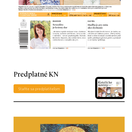
Predplatné KN
Staňte sa predplatiteľom