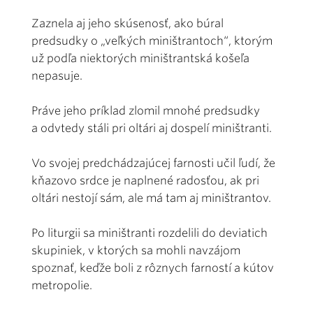
Zaznela aj jeho skúsenosť, ako búral
predsudky o „veľkých miništrantoch“, ktorým
už podľa niektorých miništrantská košeľa
nepasuje.
Práve jeho príklad zlomil mnohé predsudky
a odvtedy stáli pri oltári aj dospelí miništranti.
Vo svojej predchádzajúcej farnosti učil ľudí, že
kňazovo srdce je naplnené radosťou, ak pri
oltári nestojí sám, ale má tam aj miništrantov.
Po liturgii sa miništranti rozdelili do deviatich
skupiniek, v ktorých sa mohli navzájom
spoznať, keďže boli z rôznych farností a kútov
metropolie.