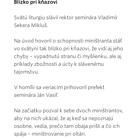
Blízko pri kňazovi
Svätú liturgiu slávil rektor seminára Vladimír
Sekera Mikluš.
Na úvod hovoril o schopnosti miništranta stáť
vo svätyni tak blízko pri kňazovi, že vidí aj jeho
chyby – vypadnutú stranu či myšlienku, ale aj
príklady zbožnosti a úcty k slávenému
tajomstvu.
V homílii sa veriacim prihovoril prefekt
seminára Ján Vasiľ.
Na začiatku pozval k sebe dvoch miništrantov,
aby na nich ukázal, že aj keď sa nepoznajú
osobne, vedia, prečo tam obaja prišli a čo ich
spája – miništrovanie pri oltári.