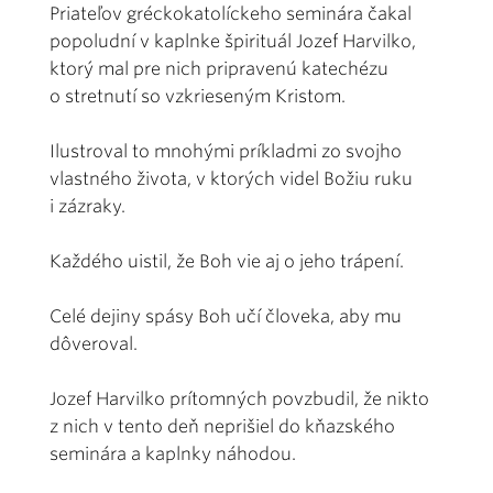
Priateľov gréckokatolíckeho seminára čakal
popoludní v kaplnke špirituál Jozef Harvilko,
ktorý mal pre nich pripravenú katechézu
o stretnutí so vzkrieseným Kristom.
Ilustroval to mnohými príkladmi zo svojho
vlastného života, v ktorých videl Božiu ruku
i zázraky.
Každého uistil, že Boh vie aj o jeho trápení.
Celé dejiny spásy Boh učí človeka, aby mu
dôveroval.
Jozef Harvilko prítomných povzbudil, že nikto
z nich v tento deň neprišiel do kňazského
seminára a kaplnky náhodou.