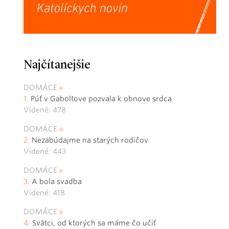
Najčítanejšie
DOMÁCE
Púť v Gaboltove pozvala k obnove srdca
Videné: 478
DOMÁCE
Nezabúdajme na starých rodičov
Videné: 443
DOMÁCE
A bola svadba
Videné: 418
DOMÁCE
Svätci, od ktorých sa máme čo učiť