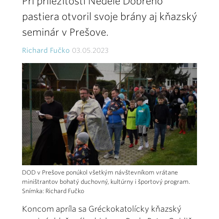
Pri príležitosti Nedele Dobrého
pastiera otvoril svoje brány aj kňazský
seminár v Prešove.
Richard Fučko
03.05.2023
DOD v Prešove ponúkol všetkým návštevníkom vrátane
miništrantov bohatý duchovný, kultúrny i športový program.
Snímka: Richard Fučko
Koncom apríla sa Gréckokatolícky kňazský