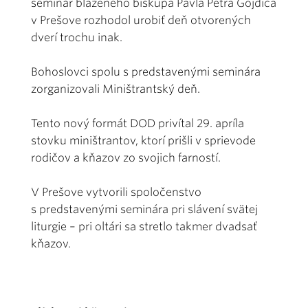
seminár blaženého biskupa Pavla Petra Gojdiča
v Prešove rozhodol urobiť deň otvorených
dverí trochu inak.
Bohoslovci spolu s predstavenými seminára
zorganizovali Miništrantský deň.
Tento nový formát DOD privítal 29. apríla
stovku miništrantov, ktorí prišli v sprievode
rodičov a kňazov zo svojich farností.
V Prešove vytvorili spoločenstvo
s predstavenými seminára pri slávení svätej
liturgie – pri oltári sa stretlo takmer dvadsať
kňazov.