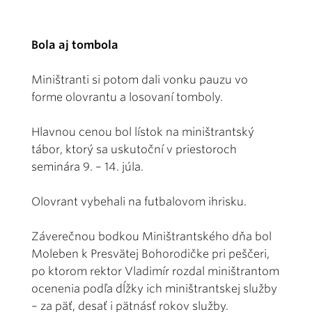
Bola aj tombola
Miništranti si potom dali vonku pauzu vo
forme olovrantu a losovaní tomboly.
Hlavnou cenou bol lístok na miništrantský
tábor, ktorý sa uskutoční v priestoroch
seminára 9. – 14. júla.
Olovrant vybehali na futbalovom ihrisku.
Záverečnou bodkou Miništrantského dňa bol
Moleben k Presvätej Bohorodičke pri peščeri,
po ktorom rektor Vladimír rozdal miništrantom
ocenenia podľa dĺžky ich miništrantskej služby
– za päť, desať i pätnásť rokov služby.