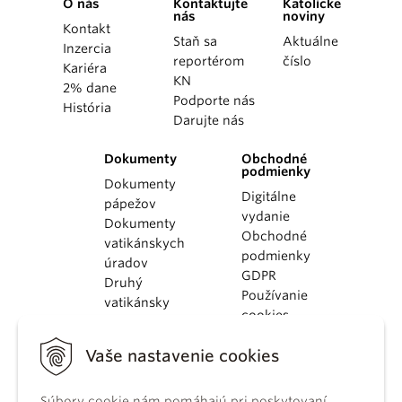
O nás
Kontaktujte
Katolícke
nás
noviny
Kontakt
Staň sa
Aktuálne
Inzercia
reportérom
číslo
Kariéra
KN
2% dane
Podporte nás
História
Darujte nás
Dokumenty
Obchodné
podmienky
Dokumenty
Digitálne
pápežov
vydanie
Dokumenty
Obchodné
vatikánskych
podmienky
úradov
GDPR
Druhý
Používanie
vatikánsky
cookies
koncil
Dokumenty
Vaše nastavenie cookies
KBS
Kódex
Súbory cookie nám pomáhajú pri poskytovaní
kánonického