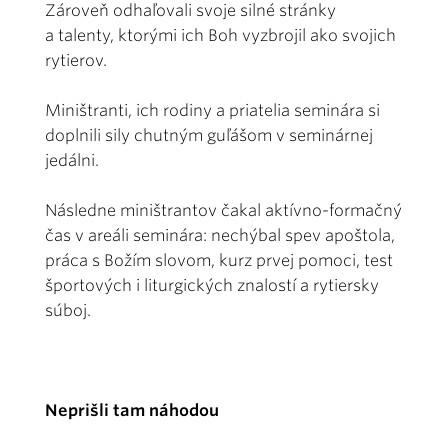
Zároveň odhaľovali svoje silné stránky
a talenty, ktorými ich Boh vyzbrojil ako svojich
rytierov.
Miništranti, ich rodiny a priatelia seminára si
doplnili sily chutným guľášom v seminárnej
jedálni.
Následne miništrantov čakal aktívno-formačný
čas v areáli seminára: nechýbal spev apoštola,
práca s Božím slovom, kurz prvej pomoci, test
športových i liturgických znalostí a rytiersky
súboj.
Neprišli tam náhodou