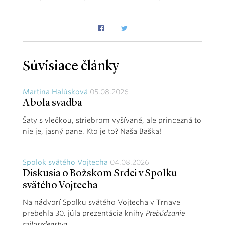
Súvisiace články
Martina Halúsková
05.08.2026
A bola svadba
Šaty s vlečkou, striebrom vyšívané, ale princezná to
nie je, jasný pane. Kto je to? Naša Baška!
Spolok svätého Vojtecha
04.08.2026
Diskusia o Božskom Srdci v Spolku
svätého Vojtecha
Na nádvorí Spolku svätého Vojtecha v Trnave
prebehla 30. júla prezentácia knihy
Prebúdzanie
milosrdenstva
.