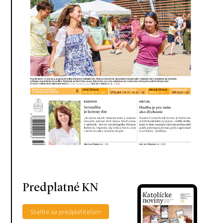
Predplatné KN
Staňte sa predplatiteľom