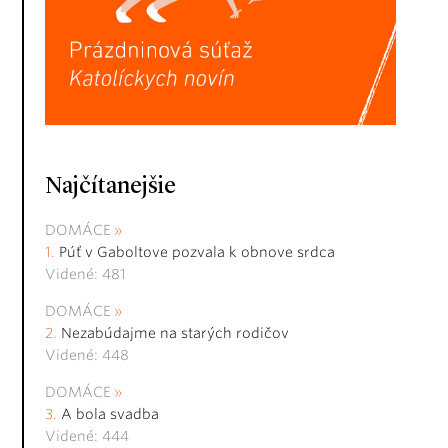
Najčítanejšie
DOMÁCE
Púť v Gaboltove pozvala k obnove srdca
Videné: 481
DOMÁCE
Nezabúdajme na starých rodičov
Videné: 448
DOMÁCE
A bola svadba
Videné: 444