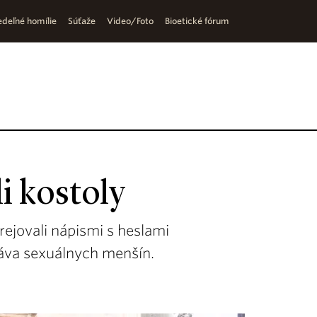
deľné homílie
Súťaže
Video/Foto
Bioetické fórum
i kostoly
rejovali nápismi s heslami
ráva sexuálnych menšín.