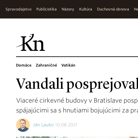
Spravodajstvo
Publicistika
Názory
Kultúra
Duchovná obnova
Ne
Domáce
Zahraničné
Vatikán
Vandali posprejoval
Viaceré cirkevné budovy v Bratislave posp
spájajúcimi sa s hnutiami bojujúcimi za p
Ján Lauko
10.08.2021