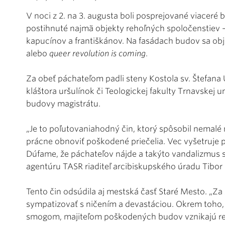
V noci z 2. na 3. augusta boli posprejované viacer
postihnuté najmä objekty rehoľných spoločenstiev – 
kapucínov a františkánov. Na fasádach budov sa obj
alebo
queer revolution is coming
.
Za obeť páchateľom padli steny Kostola sv. Štefana
kláštora uršulínok či Teologickej fakulty Trnavskej u
budovy magistrátu.
„Je to poľutovaniahodný čin, ktorý spôsobil nemalé
prácne obnoviť poškodené priečelia. Vec vyšetruje p
Dúfame, že páchateľov nájde a takýto vandalizmus 
agentúru TASR riaditeľ arcibiskupského úradu Tibor
Tento čin odsúdila aj mestská časť Staré Mesto. „Za
sympatizovať s ničením a devastáciou. Okrem toho,
smogom, majiteľom poškodených budov vznikajú reá