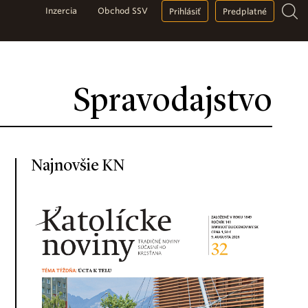
Inzercia
Obchod SSV
Prihlásiť
Predplatné
Spravodajstvo
Najnovšie KN