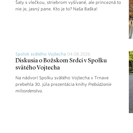
Šaty s vlečkou, striebrom vyšívané, ale princezná to
nie je, jasný pane. Kto je to? Naša Baška!
Spolok svätého Vojtecha
04.08.2026
Diskusia o Božskom Srdci v Spolku
svätého Vojtecha
Na nádvorí Spolku svätého Vojtecha v Trnave
prebehla 30. júla prezentácia knihy
Prebúdzanie
milosrdenstva
.