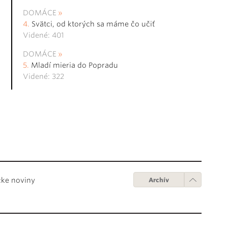
DOMÁCE
Svätci, od ktorých sa máme čo učiť
Videné: 401
DOMÁCE
Mladí mieria do Popradu
Videné: 322
cke noviny
Archív