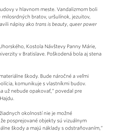
é budovy v hlavnom meste. Vandalizmom boli
milosrdných bratov, uršulínok, jezuitov,
avili nápisy ako
trans is beauty
,
queer power
 Uhorského, Kostola Návštevy Panny Márie,
niverzity v Bratislave. Poškodená bola aj stena
 materiálne škody. Bude náročné a veľmi
olícia, komunikuje s vlastníkmi budov.
sa už nebude opakovať,“ povedal pre
 Hajdu.
 žiadnych okolností nie je možné
 že posprejované objekty sú vizuálnym
lne škody a majú náklady s odstraňovaním,“