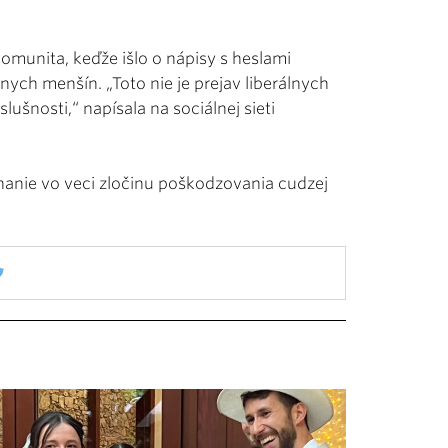
komunita, keďže išlo o nápisy s heslami
nych menšín. „Toto nie je prejav liberálnych
lušnosti,“ napísala na sociálnej sieti
tíhanie vo veci zločinu poškodzovania cudzej