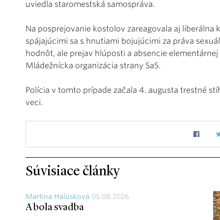
uviedla staromestská samospráva.
Na posprejovanie kostolov zareagovala aj liberálna 
spájajúcimi sa s hnutiami bojujúcimi za práva sexuál
hodnôt, ale prejav hlúposti a absencie elementárnej s
Mládežnícka organizácia strany SaS.
Polícia v tomto prípade začala 4. augusta trestné s
veci.
Súvisiace články
Martina Halúsková
05.08.2026
A bola svadba