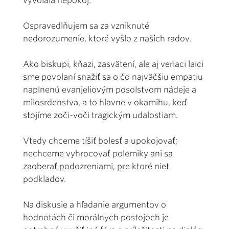
vyvolala nepokoj.
Ospravedlňujem sa za vzniknuté
nedorozumenie, ktoré vyšlo z našich radov.
Ako biskupi, kňazi, zasvätení, ale aj veriaci laici
sme povolaní snažiť sa o čo najväčšiu empatiu
naplnenú evanjeliovým posolstvom nádeje a
milosrdenstva, a to hlavne v okamihu, keď
stojíme zoči-voči tragickým udalostiam.
Vtedy chceme tíšiť bolesť a upokojovať;
nechceme vyhrocovať polemiky ani sa
zaoberať podozreniami, pre ktoré niet
podkladov.
Na diskusie a hľadanie argumentov o
hodnotách či morálnych postojoch je