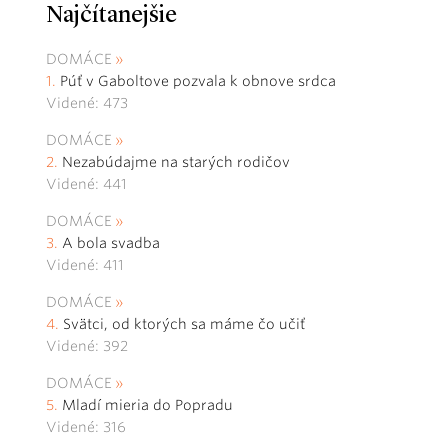
Najčítanejšie
DOMÁCE
Púť v Gaboltove pozvala k obnove srdca
Videné: 473
DOMÁCE
Nezabúdajme na starých rodičov
Videné: 441
DOMÁCE
A bola svadba
Videné: 411
DOMÁCE
Svätci, od ktorých sa máme čo učiť
Videné: 392
DOMÁCE
Mladí mieria do Popradu
Videné: 316