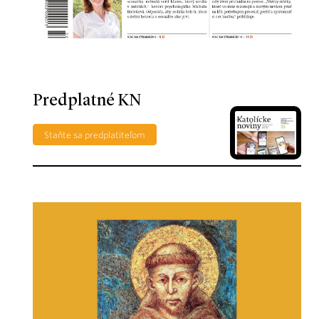
Predplatné KN
Staňte sa predplatiteľom