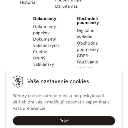
Podporte nás
História
Darujte nás
Dokumenty
Obchodné
podmienky
Dokumenty
Digitálne
pápežov
vydanie
Dokumenty
Obchodné
vatikánskych
podmienky
úradov
GDPR
Druhý
Používanie
vatikánsky
cookies
koncil
Dokumenty
Vaše nastavenie cookies
KBS
Kódex
Súbory cookie nám pomáhajú pri poskytovaní
kánonického
služieb pre vás. Umožňujú spoznať a zapamätať si
práva
vaše preferencie.
Katechizmus
Katolíckej
Prijať
cirkvi