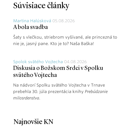
Súvisiace články
Martina Halúsková
05.08.2026
A bola svadba
Šaty s vlečkou, striebrom vyšívané, ale princezná to
nie je, jasný pane. Kto je to? Naša Baška!
Spolok svätého Vojtecha
04.08.2026
Diskusia o Božskom Srdci v Spolku
svätého Vojtecha
Na nádvorí Spolku svätého Vojtecha v Trnave
prebehla 30. júla prezentácia knihy
Prebúdzanie
milosrdenstva
.
Najnovšie KN