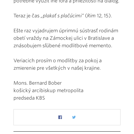
potrebné využiť iné fóra a príležitosti na dialóg.
Teraz je čas
„plakať s plačúcimi“
(
Rim
12, 15).
Ešte raz vyjadrujem úprimnú sústrasť rodinám
obetí vraždy na Zámockej ulici v Bratislave a
znásobujem sľúbené modlitbové memento.
Veriacich prosím o modlitby za pokoj a
zmierenie pre všetkých v našej krajine.
Mons. Bernard Bober
košický arcibiskup metropolita
predseda KBS