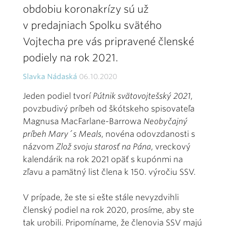
obdobiu koronakrízy sú už
v predajniach Spolku svätého
Vojtecha pre vás pripravené členské
podiely na rok 2021.
Slavka Nádaská
06.10.2020
Jeden podiel tvorí
Pútnik svätovojtešský 2021
,
povzbudivý príbeh od škótskeho spisovateľa
Magnusa MacFarlane-Barrowa
Neobyčajný
príbeh Mary´s Meals
, novéna odovzdanosti s
názvom
Zlož svoju starosť na Pána
, vreckový
kalendárik na rok 2021 opäť s kupónmi na
zľavu a pamätný list člena k 150. výročiu SSV.
V prípade, že ste si ešte stále nevyzdvihli
členský podiel na rok 2020, prosíme, aby ste
tak urobili. Pripomíname, že členovia SSV majú