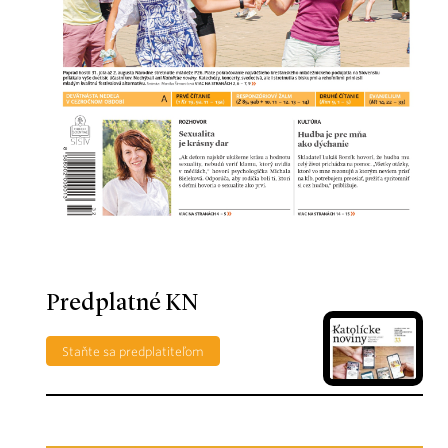
Predplatné KN
Staňte sa predplatiteľom