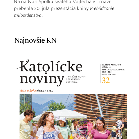
Na nádvorí Spolku svätého Vojtecha v Trnave
prebehla 30. júla prezentácia knihy
Prebúdzanie
milosrdenstva
.
Najnovšie KN