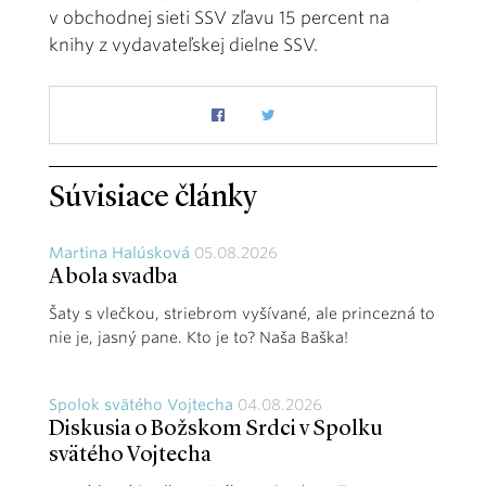
v obchodnej sieti SSV zľavu 15 percent na
knihy z vydavateľskej dielne SSV.
Súvisiace články
Martina Halúsková
05.08.2026
A bola svadba
Šaty s vlečkou, striebrom vyšívané, ale princezná to
nie je, jasný pane. Kto je to? Naša Baška!
Spolok svätého Vojtecha
04.08.2026
Diskusia o Božskom Srdci v Spolku
svätého Vojtecha