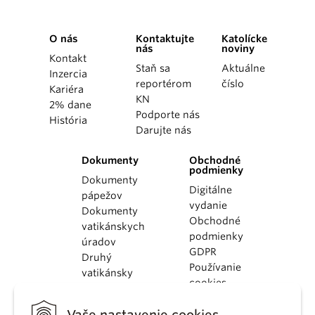
O nás
Kontaktujte
Katolícke
nás
noviny
Kontakt
Staň sa
Aktuálne
Inzercia
reportérom
číslo
Kariéra
KN
2% dane
Podporte nás
História
Darujte nás
Dokumenty
Obchodné
podmienky
Dokumenty
Digitálne
pápežov
vydanie
Dokumenty
Obchodné
vatikánskych
podmienky
úradov
GDPR
Druhý
Používanie
vatikánsky
cookies
koncil
Dokumenty
Vaše nastavenie cookies