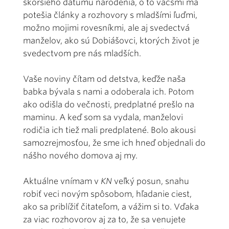
skoršieho dátumu narodenia, o to väčšmi ma
potešia články a rozhovory s mladšími ľuďmi,
možno mojimi rovesníkmi, ale aj svedectvá
manželov, ako sú Dobiášovci, ktorých život je
svedectvom pre nás mladších.
Vaše noviny čítam od detstva, keďže naša
babka bývala s nami a odoberala ich. Potom
ako odišla do večnosti, predplatné prešlo na
maminu. A keď som sa vydala, manželovi
rodičia ich tiež mali predplatené. Bolo akousi
samozrejmosťou, že sme ich hneď objednali do
nášho nového domova aj my.
Aktuálne vnímam v
KN
veľký posun, snahu
robiť veci novým spôsobom, hľadanie ciest,
ako sa priblížiť čitateľom, a vážim si to. Vďaka
za viac rozhovorov aj za to, že sa venujete