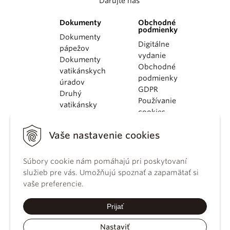
Darujte nás
Dokumenty
Obchodné
podmienky
Dokumenty
Digitálne
pápežov
vydanie
Dokumenty
Obchodné
vatikánskych
podmienky
úradov
GDPR
Druhý
Používanie
vatikánsky
cookies
koncil
Dokumenty
Vaše nastavenie cookies
KBS
Kódex
Súbory cookie nám pomáhajú pri poskytovaní
kánonického
služieb pre vás. Umožňujú spoznať a zapamätať si
práva
vaše preferencie.
Katechizmus
Katolíckej
Prijať
cirkvi
Nastaviť