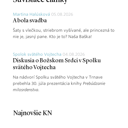
Martina Halúsková
05.08.2026
A bola svadba
Šaty s vlečkou, striebrom vyšívané, ale princezná to
nie je, jasný pane. Kto je to? Naša Baška!
Spolok svätého Vojtecha
04.08.2026
Diskusia o Božskom Srdci v Spolku
svätého Vojtecha
Na nádvorí Spolku svätého Vojtecha v Trnave
prebehla 30. júla prezentácia knihy
Prebúdzanie
milosrdenstva
.
Najnovšie KN