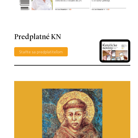
Predplatné KN
Staňte sa predplatiteľom