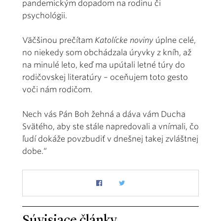
pandemickým dopadom na rodinu či
psychológii.
Väčšinou prečítam
Katolícke noviny
úplne celé,
no niekedy som obchádzala úryvky z kníh, až
na minulé leto, keď ma upútali letné túry do
rodičovskej literatúry – oceňujem toto gesto
voči nám rodičom.
Nech vás Pán Boh žehná a dáva vám Ducha
Svätého, aby ste stále napredovali a vnímali, čo
ľudí dokáže povzbudiť v dnešnej takej zvláštnej
dobe.“
Súvisiace články