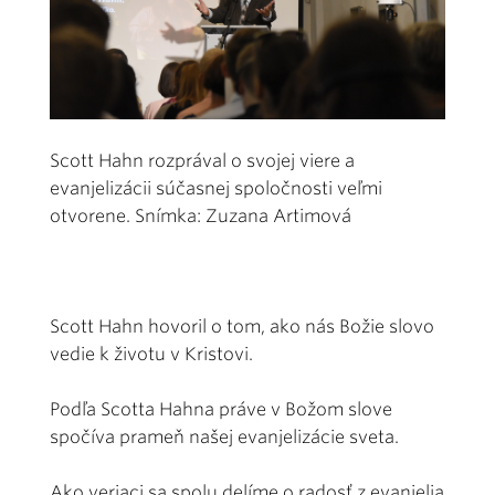
Scott Hahn rozprával o svojej viere a
evanjelizácii súčasnej spoločnosti veľmi
otvorene. Snímka: Zuzana Artimová
Scott Hahn hovoril o tom, ako nás Božie slovo
vedie k životu v Kristovi.
Podľa Scotta Hahna práve v Božom slove
spočíva prameň našej evanjelizácie sveta.
Ako veriaci sa spolu delíme o radosť z evanjelia