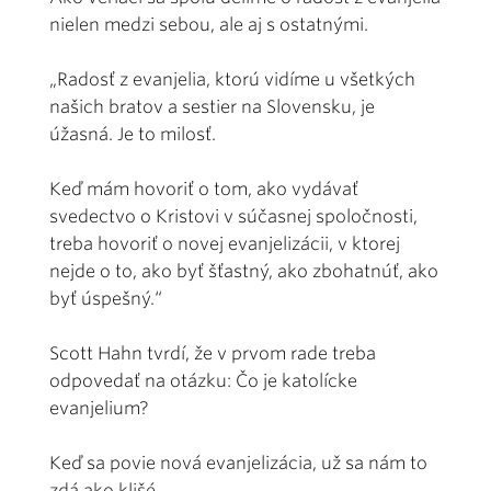
nielen medzi sebou, ale aj s ostatnými.
„Radosť z evanjelia, ktorú vidíme u všetkých
našich bratov a sestier na Slovensku, je
úžasná. Je to milosť.
Keď mám hovoriť o tom, ako vydávať
svedectvo o Kristovi v súčasnej spoločnosti,
treba hovoriť o novej evanjelizácii, v ktorej
nejde o to, ako byť šťastný, ako zbohatnúť, ako
byť úspešný.“
Scott Hahn tvrdí, že v prvom rade treba
odpovedať na otázku: Čo je katolícke
evanjelium?
Keď sa povie nová evanjelizácia, už sa nám to
zdá ako klišé.