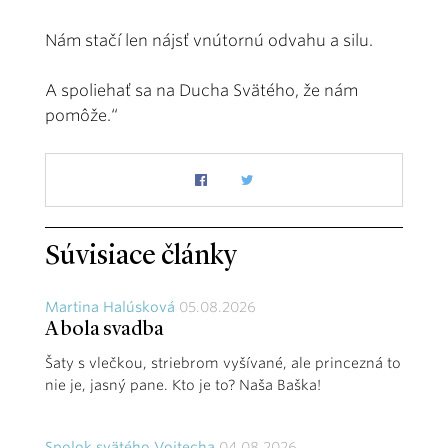
Nám stačí len nájsť vnútornú odvahu a silu.
A spoliehať sa na Ducha Svätého, že nám
pomôže.“
Súvisiace články
Martina Halúsková
05.08.2026
A bola svadba
Šaty s vlečkou, striebrom vyšívané, ale princezná to
nie je, jasný pane. Kto je to? Naša Baška!
Spolok svätého Vojtecha
04.08.2026