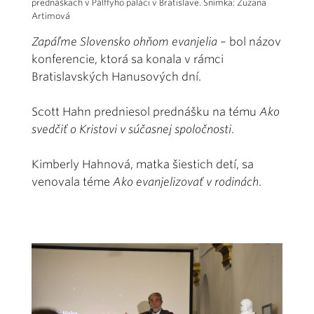
prednáškach v Pálffyho paláci v Bratislave. Snímka: Zuzana
Artimová
Zapáľme Slovensko ohňom evanjelia
– bol názov
konferencie, ktorá sa konala v rámci
Bratislavských Hanusových dní.
Scott Hahn predniesol prednášku na tému
Ako
svedčiť o Kristovi v súčasnej spoločnosti
.
Kimberly Hahnová, matka šiestich detí, sa
venovala téme
Ako evanjelizovať v rodinách
.