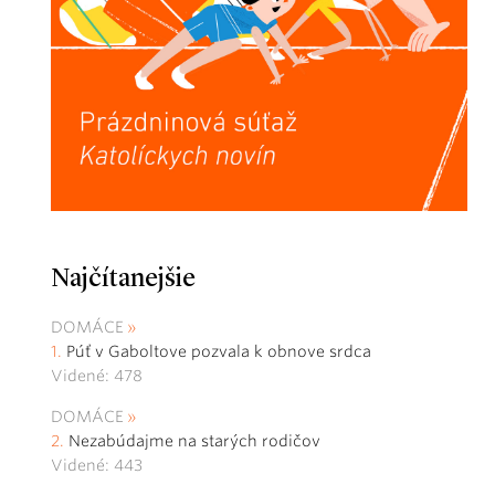
Najčítanejšie
DOMÁCE
Púť v Gaboltove pozvala k obnove srdca
Videné: 478
DOMÁCE
Nezabúdajme na starých rodičov
Videné: 443