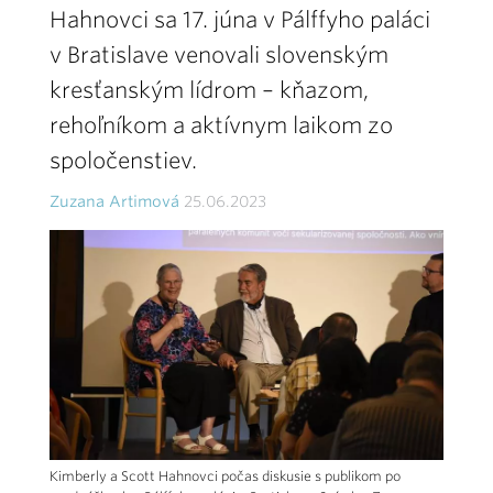
Hahnovci sa 17. júna v Pálffyho paláci
v Bratislave venovali slovenským
kresťanským lídrom – kňazom,
rehoľníkom a aktívnym laikom zo
spoločenstiev.
Zuzana Artimová
25.06.2023
Kimberly a Scott Hahnovci počas diskusie s publikom po