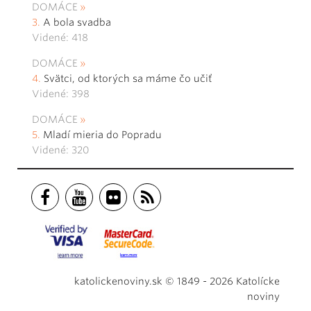
DOMÁCE
A bola svadba
Videné: 418
DOMÁCE
Svätci, od ktorých sa máme čo učiť
Videné: 398
DOMÁCE
Mladí mieria do Popradu
Videné: 320
katolickenoviny.sk © 1849 - 2026 Katolícke
noviny