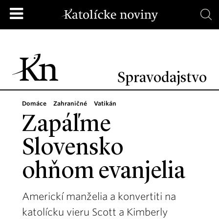
Spravodajstvo
Domáce
Zahraničné
Vatikán
Zapáľme
Slovensko
ohňom evanjelia
Americkí manželia a konvertiti na
katolícku vieru Scott a Kimberly