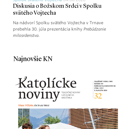
Diskusia o Božskom Srdci v Spolku
svätého Vojtecha
Na nádvorí Spolku svätého Vojtecha v Trnave
prebehla 30. júla prezentácia knihy
Prebúdzanie
milosrdenstva
.
Najnovšie KN