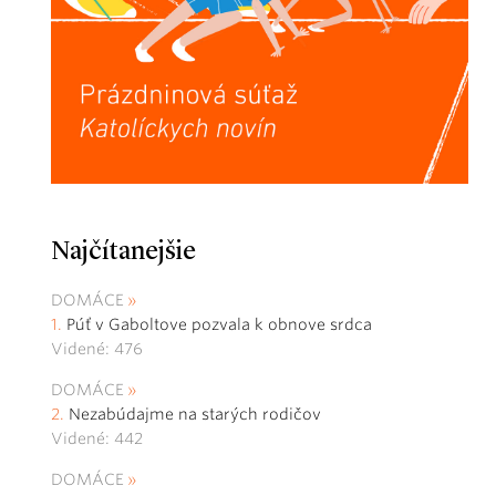
Najčítanejšie
DOMÁCE
Púť v Gaboltove pozvala k obnove srdca
Videné: 476
DOMÁCE
Nezabúdajme na starých rodičov
Videné: 442
DOMÁCE