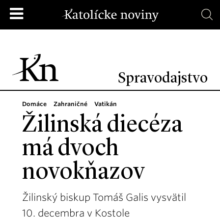
Spravodajstvo
Domáce
Zahraničné
Vatikán
Žilinská diecéza
má dvoch
novokňazov
Žilinský biskup Tomáš Galis vysvätil
10. decembra v Kostole