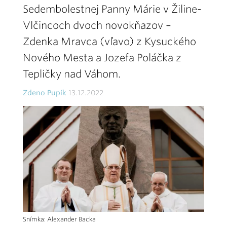
Sedembolestnej Panny Márie v Žiline-
Vlčincoch dvoch novokňazov –
Zdenka Mravca (vľavo) z Kysuckého
Nového Mesta a Jozefa Poláčka z
Tepličky nad Váhom.
Zdeno Pupík
13.12.2022
Snímka: Alexander Backa