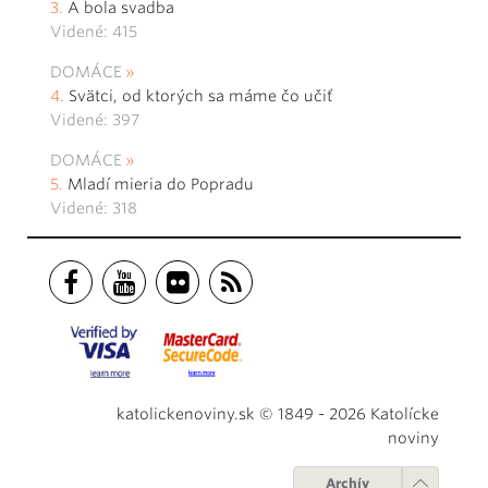
A bola svadba
Videné: 415
DOMÁCE
Svätci, od ktorých sa máme čo učiť
Videné: 397
DOMÁCE
Mladí mieria do Popradu
Videné: 318
katolickenoviny.sk © 1849 - 2026 Katolícke
noviny
Archív