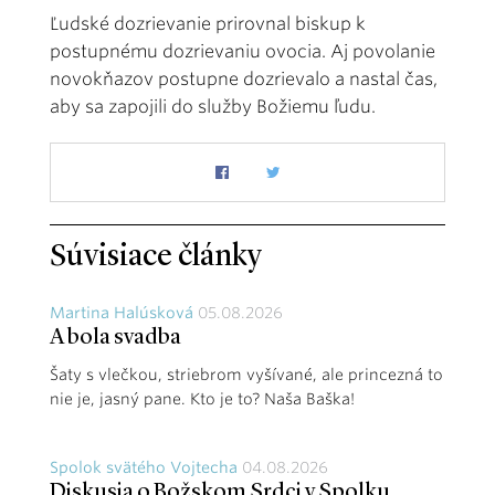
Ľudské dozrievanie prirovnal biskup k
postupnému dozrievaniu ovocia. Aj povolanie
novokňazov postupne dozrievalo a nastal čas,
aby sa zapojili do služby Božiemu ľudu.
Súvisiace články
Martina Halúsková
05.08.2026
A bola svadba
Šaty s vlečkou, striebrom vyšívané, ale princezná to
nie je, jasný pane. Kto je to? Naša Baška!
Spolok svätého Vojtecha
04.08.2026
Diskusia o Božskom Srdci v Spolku