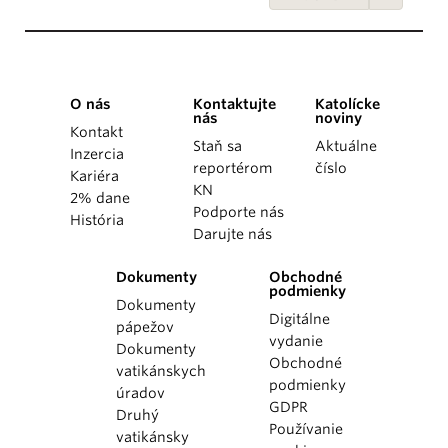
O nás
Kontaktujte
Katolícke
nás
noviny
Kontakt
Staň sa
Aktuálne
Inzercia
reportérom
číslo
Kariéra
KN
2% dane
Podporte nás
História
Darujte nás
Dokumenty
Obchodné
podmienky
Dokumenty
Digitálne
pápežov
vydanie
Dokumenty
Obchodné
vatikánskych
podmienky
úradov
GDPR
Druhý
Používanie
vatikánsky