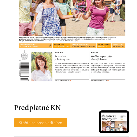
Predplatné KN
Staňte sa predplatiteľom