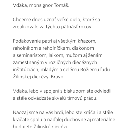
Vďaka, monsignor Tomáš.
Chceme dnes uznať veľké dielo, ktoré sa
zrealizovalo za týchto pätnásť rokov.
Poďakovanie patrí aj všetkým kňazom,
rehoľníkom a rehoľníčkam, diakonom
a seminaristom, laikom, mužom aj ženám
zamestnaným v rozličných diecéznych
inštitúciách, mladým a celému Božiemu ľudu
Žilinskej diecézy: Bravo!
Vďaka, lebo v spojení s biskupom ste odviedli
a stále odvádzate skvelú tímovú prácu.
Naozaj sme na vás hrdí, lebo ste kráčali a stále
kráčate spolu a naďalej duchovne aj materiálne
budujete Žilinskú diecézu.