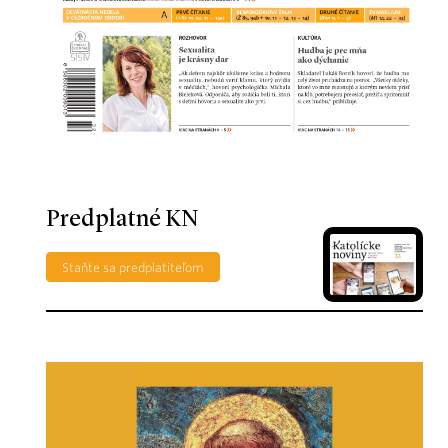
Predplatné KN
Staňte sa predplatiteľom