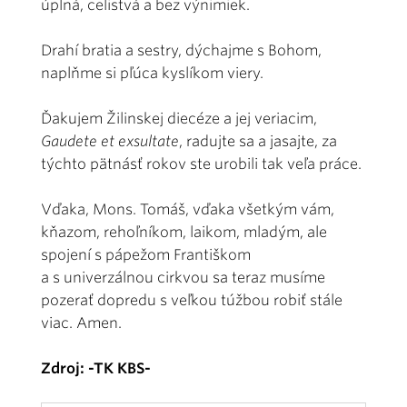
úplná, celistvá a bez výnimiek.
Drahí bratia a sestry, dýchajme s Bohom,
naplňme si pľúca kyslíkom viery.
Ďakujem Žilinskej diecéze a jej veriacim,
Gaudete et exsultate
, radujte sa a jasajte, za
týchto pätnásť rokov ste urobili tak veľa práce.
Vďaka, Mons. Tomáš, vďaka všetkým vám,
kňazom, rehoľníkom, laikom, mladým, ale
spojení s pápežom Františkom
a s univerzálnou cirkvou sa teraz musíme
pozerať dopredu s veľkou túžbou robiť stále
viac. Amen.
Zdroj: -TK KBS-