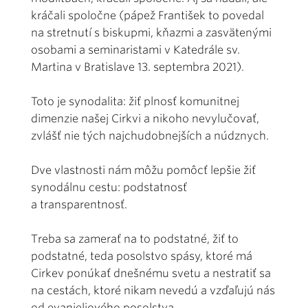
kráčali spoločne (pápež František to povedal
na stretnutí s biskupmi, kňazmi a zasvätenými
osobami a seminaristami v Katedrále sv.
Martina v Bratislave 13. septembra 2021).
Toto je synodalita: žiť plnosť komunitnej
dimenzie našej Cirkvi a nikoho nevylučovať,
zvlášť nie tých najchudobnejších a núdznych.
Dve vlastnosti nám môžu pomôcť lepšie žiť
synodálnu cestu: podstatnosť
a transparentnosť.
Treba sa zamerať na to podstatné, žiť to
podstatné, teda posolstvo spásy, ktoré má
Cirkev ponúkať dnešnému svetu a nestratiť sa
na cestách, ktoré nikam nevedú a vzďaľujú nás
od evanjeliového posolstva.