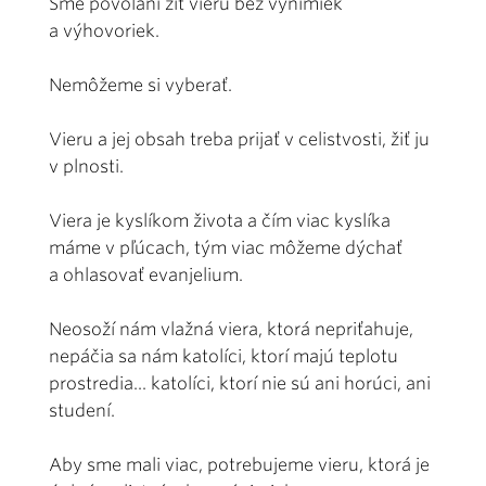
Sme povolaní žiť vieru bez výnimiek
a výhovoriek.
Nemôžeme si vyberať.
Vieru a jej obsah treba prijať v celistvosti, žiť ju
v plnosti.
Viera je kyslíkom života a čím viac kyslíka
máme v pľúcach, tým viac môžeme dýchať
a ohlasovať evanjelium.
Neosoží nám vlažná viera, ktorá nepriťahuje,
nepáčia sa nám katolíci, ktorí majú teplotu
prostredia... katolíci, ktorí nie sú ani horúci, ani
studení.
Aby sme mali viac, potrebujeme vieru, ktorá je