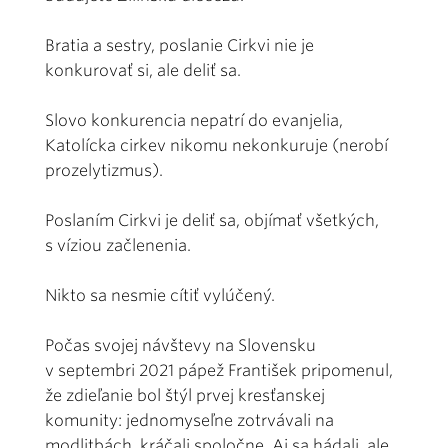
Bratia a sestry, poslanie Cirkvi nie je
konkurovať si, ale deliť sa.
Slovo konkurencia nepatrí do evanjelia,
Katolícka cirkev nikomu nekonkuruje (nerobí
prozelytizmus).
Poslaním Cirkvi je deliť sa, objímať všetkých,
s víziou začlenenia.
Nikto sa nesmie cítiť vylúčený.
Počas svojej návštevy na Slovensku
v septembri 2021 pápež František pripomenul,
že zdieľanie bol štýl prvej kresťanskej
komunity: jednomyseľne zotrvávali na
modlitbách, kráčali spoločne. Aj sa hádali, ale