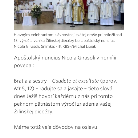
Hlavným celebrantom slávnostnej svätej omše pri príležitosti
15. výročia vzniku Žilinskej diecézy bol apoštolský nuncius
Nicola Girasoli. Snímka: -TK KBS-/Michal Lipiak
Apoštolský nuncius Nicola Girasoli v homílii
povedal:
Bratia a sestry –
Gaudete et exsultate
(porov.
Mt
5, 12) – radujte sa a jasajte – tieto slová
dnes Ježiš hovorí každému z nás pri tomto
peknom pätnástom výročí zriadenia vašej
Žilinskej diecézy.
Máme totiž veľa dôvodov na oslavu.