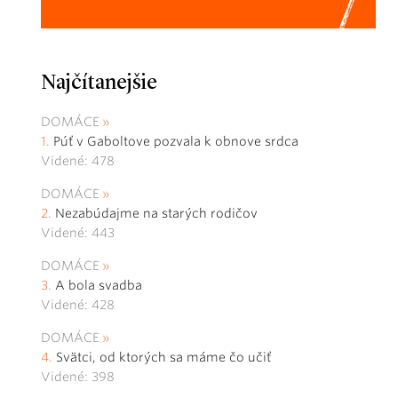
Najčítanejšie
DOMÁCE
Púť v Gaboltove pozvala k obnove srdca
Videné: 478
DOMÁCE
Nezabúdajme na starých rodičov
Videné: 443
DOMÁCE
A bola svadba
Videné: 428
DOMÁCE
Svätci, od ktorých sa máme čo učiť
Videné: 398