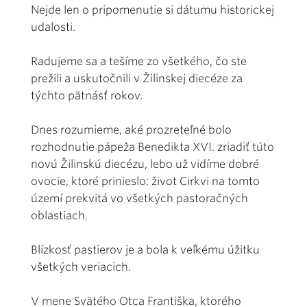
Nejde len o pripomenutie si dátumu historickej
udalosti.
Radujeme sa a tešíme zo všetkého, čo ste
prežili a uskutočnili v Žilinskej diecéze za
týchto pätnásť rokov.
Dnes rozumieme, aké prozreteľné bolo
rozhodnutie pápeža Benedikta XVI. zriadiť túto
novú Žilinskú diecézu, lebo už vidíme dobré
ovocie, ktoré prinieslo: život Cirkvi na tomto
území prekvitá vo všetkých pastoračných
oblastiach.
Blízkosť pastierov je a bola k veľkému úžitku
všetkých veriacich.
V mene Svätého Otca Františka, ktorého