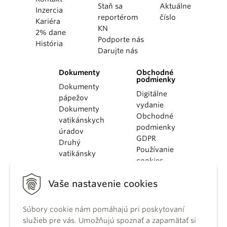
Staň sa
Aktuálne
Inzercia
reportérom
číslo
Kariéra
KN
2% dane
Podporte nás
História
Darujte nás
Dokumenty
Obchodné
podmienky
Dokumenty
Digitálne
pápežov
vydanie
Dokumenty
Obchodné
vatikánskych
podmienky
úradov
GDPR
Druhý
Používanie
vatikánsky
cookies
koncil
Dokumenty
Vaše nastavenie cookies
KBS
Kódex
Súbory cookie nám pomáhajú pri poskytovaní
kánonického
služieb pre vás. Umožňujú spoznať a zapamätať si
práva