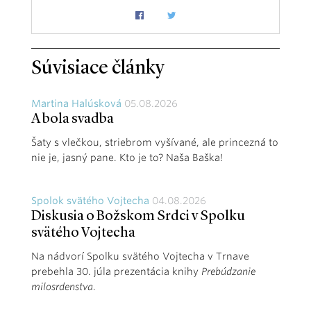
Súvisiace články
Martina Halúsková
05.08.2026
A bola svadba
Šaty s vlečkou, striebrom vyšívané, ale princezná to
nie je, jasný pane. Kto je to? Naša Baška!
Spolok svätého Vojtecha
04.08.2026
Diskusia o Božskom Srdci v Spolku
svätého Vojtecha
Na nádvorí Spolku svätého Vojtecha v Trnave
prebehla 30. júla prezentácia knihy
Prebúdzanie
milosrdenstva
.