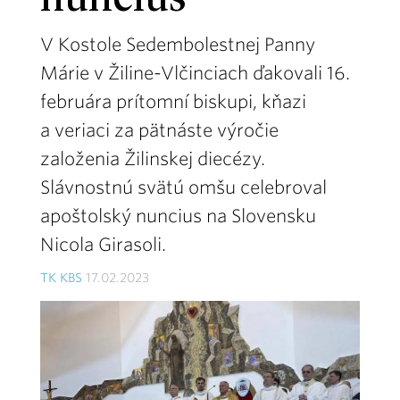
nuncius
V Kostole Sedembolestnej Panny
Márie v Žiline-Vlčinciach ďakovali 16.
februára prítomní biskupi, kňazi
a veriaci za pätnáste výročie
založenia Žilinskej diecézy.
Slávnostnú svätú omšu celebroval
apoštolský nuncius na Slovensku
Nicola Girasoli.
TK KBS
17.02.2023