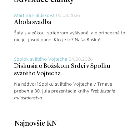
Martina Halúsková
05.08.2026
A bola svadba
Šaty s vlečkou, striebrom vyšívané, ale princezná to
nie je, jasný pane. Kto je to? Naša Baška!
Spolok svätého Vojtecha
04.08.2026
Diskusia o Božskom Srdci v Spolku
svätého Vojtecha
Na nádvorí Spolku svätého Vojtecha v Trnave
prebehla 30. júla prezentácia knihy
Prebúdzanie
milosrdenstva
.
Najnovšie KN