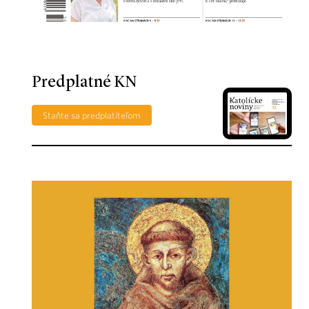
Predplatné KN
Staňte sa predplatiteľom