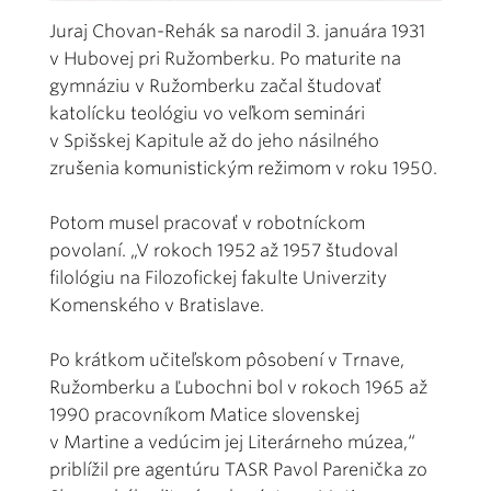
Juraj Chovan-Rehák sa narodil 3. januára 1931
v Hubovej pri Ružomberku. Po maturite na
gymnáziu v Ružomberku začal študovať
katolícku teológiu vo veľkom seminári
v Spišskej Kapitule až do jeho násilného
zrušenia komunistickým režimom v roku 1950.
Potom musel pracovať v robotníckom
povolaní. „V rokoch 1952 až 1957 študoval
filológiu na Filozofickej fakulte Univerzity
Komenského v Bratislave.
Po krátkom učiteľskom pôsobení v Trnave,
Ružomberku a Ľubochni bol v rokoch 1965 až
1990 pracovníkom Matice slovenskej
v Martine a vedúcim jej Literárneho múzea,“
priblížil pre agentúru TASR Pavol Parenička zo