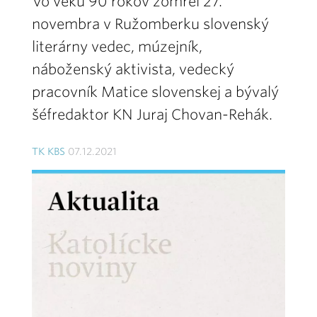
Vo veku 90 rokov zomrel 27.
novembra v Ružomberku slovenský
literárny vedec, múzejník,
náboženský aktivista, vedecký
pracovník Matice slovenskej a bývalý
šéfredaktor KN Juraj Chovan-Rehák.
TK KBS
07.12.2021