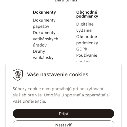
Darujte nás
Dokumenty
Obchodné
podmienky
Dokumenty
Digitálne
pápežov
vydanie
Dokumenty
Obchodné
vatikánskych
podmienky
úradov
GDPR
Druhý
Používanie
vatikánsky
cookies
koncil
Dokumenty
Vaše nastavenie cookies
KBS
Kódex
Súbory cookie nám pomáhajú pri poskytovaní
kánonického
služieb pre vás. Umožňujú spoznať a zapamätať si
práva
vaše preferencie.
Katechizmus
Katolíckej
Prijať
cirkvi
Nastaviť