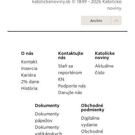
katolickenoviny.sk © 1849 - 2026 Katolícke
noviny
Archív
O nás
Kontaktujte
Katolícke
nás
noviny
Kontakt
Staň sa
Aktuálne
Inzercia
reportérom
číslo
Kariéra
KN
2% dane
Podporte nás
História
Darujte nás
Dokumenty
Obchodné
podmienky
Dokumenty
Digitálne
pápežov
vydanie
Dokumenty
Obchodné
vatikánskych