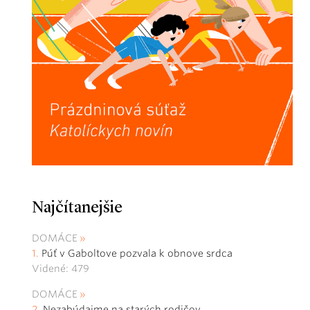
Najčítanejšie
DOMÁCE
Púť v Gaboltove pozvala k obnove srdca
Videné: 479
DOMÁCE
Nezabúdajme na starých rodičov