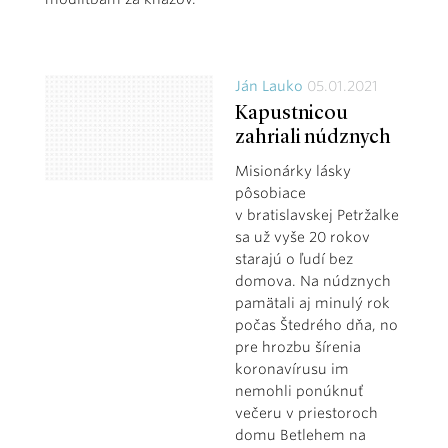
Ján Lauko
05.01.2021
Kapustnicou
zahriali núdznych
Misionárky lásky
pôsobiace
v bratislavskej Petržalke
sa už vyše 20 rokov
starajú o ľudí bez
domova. Na núdznych
pamätali aj minulý rok
počas Štedrého dňa, no
pre hrozbu šírenia
koronavírusu im
nemohli ponúknuť
večeru v priestoroch
domu Betlehem na