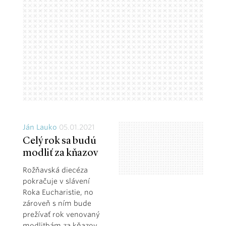
Ján Lauko
05.01.2021
Celý rok sa budú
modliť za kňazov
Rožňavská diecéza
pokračuje v slávení
Roka Eucharistie, no
zároveň s ním bude
prežívať rok venovaný
modlitbám za kňazov.