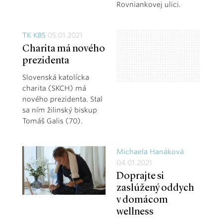
Rovniankovej ulici.
TK KBS
05.01.2021
Charita má nového
prezidenta
Slovenská katolícka
charita (SKCH) má
nového prezidenta. Stal
sa ním žilinský biskup
Tomáš Galis (70).
Michaela Hanáková
04.01.2021
Doprajte si
zaslúžený oddych
v domácom
wellness