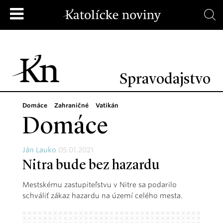
Spravodajstvo
Domáce
Zahraničné
Vatikán
Domáce
Ján Lauko
05.01.2021
Nitra bude bez hazardu
Mestskému zastupiteľstvu v Nitre sa podarilo
schváliť zákaz hazardu na území celého mesta.