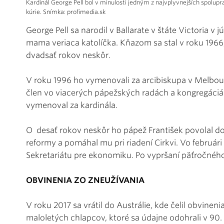
Kardinál George Pell bol v minulosti jedným z najvplyvnejších spolu
kúrie. Snímka: profimedia.sk
George Pell sa narodil v Ballarate v štáte Victoria v j
mama veriaca katolíčka. Kňazom sa stal v roku 19
dvadsať rokov neskôr.
V roku 1996 ho vymenovali za arcibiskupa v Melbour
člen vo viacerých pápežských radách a kongregáciác
vymenoval za kardinála.
O desať rokov neskôr ho pápež František povolal do
reformy a pomáhal mu pri riadení Cirkvi. Vo februá
Sekretariátu pre ekonomiku. Po vypršaní päťročného
OBVINENIA ZO ZNEUŽÍVANIA
V roku 2017 sa vrátil do Austrálie, kde čelil obvin
maloletých chlapcov, ktoré sa údajne odohrali v 90.