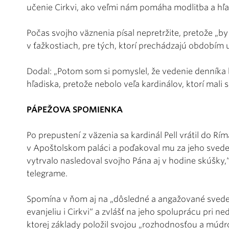
učenie Cirkvi, ako veľmi nám pomáha modlitba a hľad
Počas svojho väznenia písal nepretržite, pretože „by
v ťažkostiach, pre tých, ktorí prechádzajú obdobím u
Dodal: „Potom som si pomyslel, že vedenie denníka 
hľadiska, pretože nebolo veľa kardinálov, ktorí mali
PÁPEŽOVA SPOMIENKA
Po prepustení z väzenia sa kardinál Pell vrátil do Rím
v Apoštolskom paláci a poďakoval mu za jeho svedec
vytrvalo nasledoval svojho Pána aj v hodine skúšky
telegrame.
Spomína v ňom aj na „dôsledné a angažované svedec
evanjeliu i Cirkvi“ a zvlášť na jeho spoluprácu pri n
ktorej základy položil svojou „rozhodnosťou a múdr