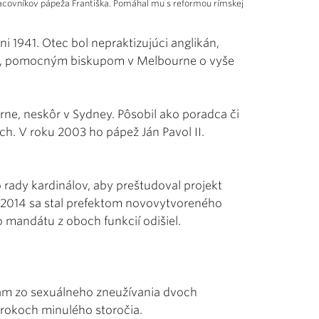
pracovníkov pápeža Františka. Pomáhal mu s reformou rímskej
úni 1941. Otec bol nepraktizujúci anglikán,
66, pomocným biskupom v Melbourne o vyše
ne, neskôr v Sydney. Pôsobil ako poradca či
h. V roku 2003 ho pápež Ján Pavol II.
 rady kardinálov, aby preštudoval projekt
ri 2014 sa stal prefektom novovytvoreného
 mandátu z oboch funkcií odišiel.
eniam zo sexuálneho zneužívania dvoch
 rokoch minulého storočia.