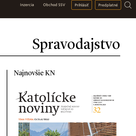
Inzercia
Obchod SSV
Prihlásiť
Predplatné
Spravodajstvo
Najnovšie KN