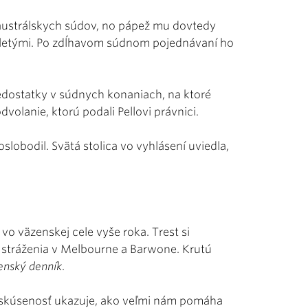
 austrálskych súdov, no pápež mu dovtedy
loletými. Po zdĺhavom súdnom pojednávaní ho
dostatky v súdnych konaniach, na ktoré
volanie, ktorú podali Pellovi právnici.
slobodil. Svätá stolica vo vyhlásení uviedla,
vo väzenskej cele vyše roka. Trest si
 stráženia v Melbourne a Barwone. Krutú
enský denník
.
a skúsenosť ukazuje, ako veľmi nám pomáha