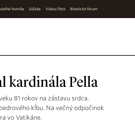
deľné homílie
Súťaže
Video/Foto
Bioetické fórum
 kardinála Pella
 veku 81 rokov na zástavu srdca.
i bedrového kĺbu. Na večný odpočinok
tra vo Vatikáne.