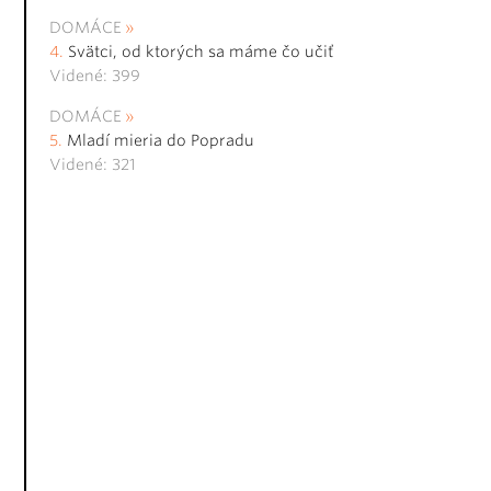
DOMÁCE
Svätci, od ktorých sa máme čo učiť
Videné: 399
DOMÁCE
Mladí mieria do Popradu
Videné: 321