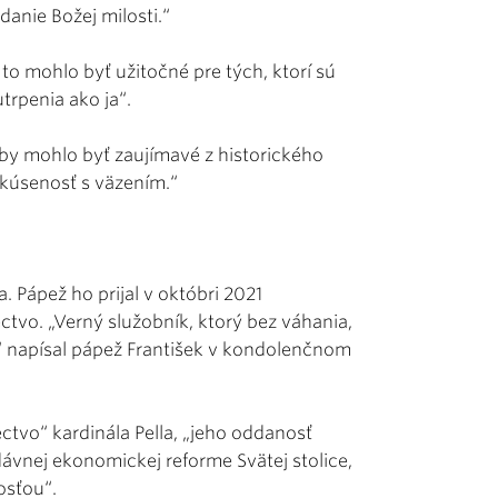
anie Božej milosti.“
 to mohlo byť užitočné pre tých, ktorí sú
trpenia ako ja“.
by mohlo byť zaujímavé z historického
 skúsenosť s väzením.“
a. Pápež ho prijal v októbri 2021
tvo. „Verný služobník, ktorý bez váhania,
,“ napísal pápež František v kondolenčnom
tvo“ kardinála Pella, „jeho oddanosť
edávnej ekonomickej reforme Svätej stolice,
osťou“.