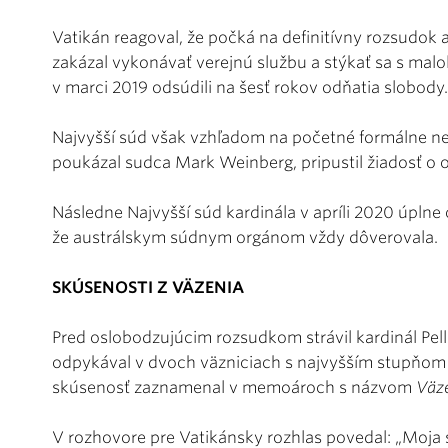
Vatikán reagoval, že počká na definitívny rozsudok
zakázal vykonávať verejnú službu a stýkať sa s ma
v marci 2019 odsúdili na šesť rokov odňatia slobody.
Najvyšší súd však vzhľadom na početné formálne ne
poukázal sudca Mark Weinberg, pripustil žiadosť o od
Následne Najvyšší súd kardinála v apríli 2020 úplne o
že austrálskym súdnym orgánom vždy dôverovala.
SKÚSENOSTI Z VÄZENIA
Pred oslobodzujúcim rozsudkom strávil kardinál Pell 
odpykával v dvoch väzniciach s najvyšším stupňom
skúsenosť zaznamenal v memoároch s názvom
Väz
V rozhovore pre Vatikánsky rozhlas povedal: „Moj