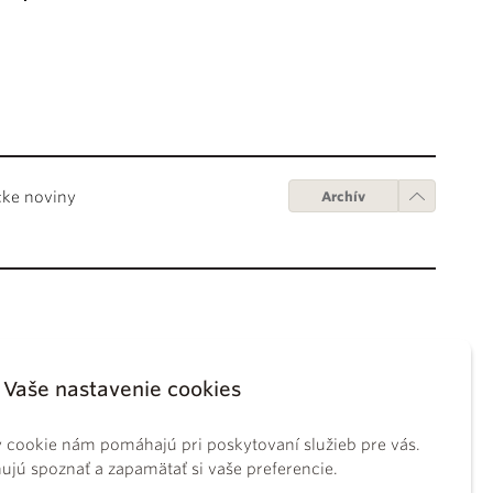
cke noviny
Archív
Obchodné podmienky
ápežov
Digitálne vydanie
Vaše nastavenie cookies
tikánskych úradov
Obchodné podmienky
sky koncil
GDPR
 cookie nám pomáhajú pri poskytovaní služieb pre vás.
BS
Používanie cookies
jú spoznať a zapamätať si vaše preferencie.
ckého práva