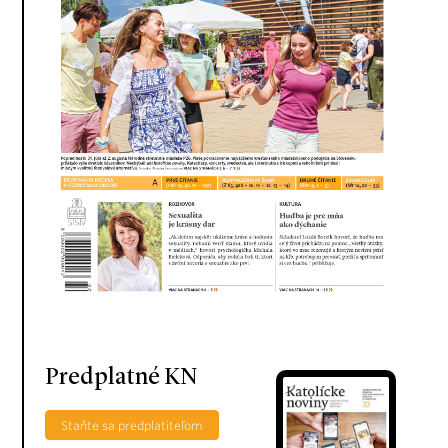
Predplatné KN
Staňte sa predplatiteľom