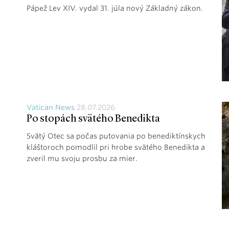
Pápež Lev XIV. vydal 31. júla nový Základný zákon.
Vatican News
28.07.2026
Po stopách svätého Benedikta
Svätý Otec sa počas putovania po benediktínskych
kláštoroch pomodlil pri hrobe svätého Benedikta a
zveril mu svoju prosbu za mier.