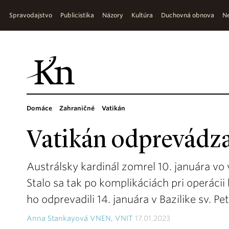
Spravodajstvo
Publicistika
Názory
Kultúra
Duchovná obnova
Ne
Domáce
Zahraničné
Vatikán
Vatikán odprevádzal
Austrálsky kardinál zomrel 10. januára vo
Stalo sa tak po komplikáciách pri operáci
ho odprevadili 14. januára v Bazilike sv. Pe
Anna Stankayová VNEN, VNIT
17.01.2023