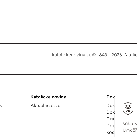
katolickenoviny.sk © 1849 - 2026 Katolí
Katolícke noviny
Dokumenty
KN
Aktuálne číslo
Dokumenty p
Dokumenty va
Druhý vatikán
Súbory
Dokumenty K
Umožňu
Kódex kánoni