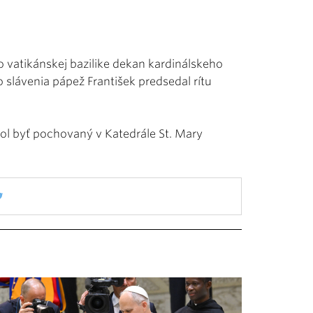
vo vatikánskej bazilike dekan kardinálskeho
 slávenia pápež František predsedal rítu
ol byť pochovaný v Katedrále St. Mary