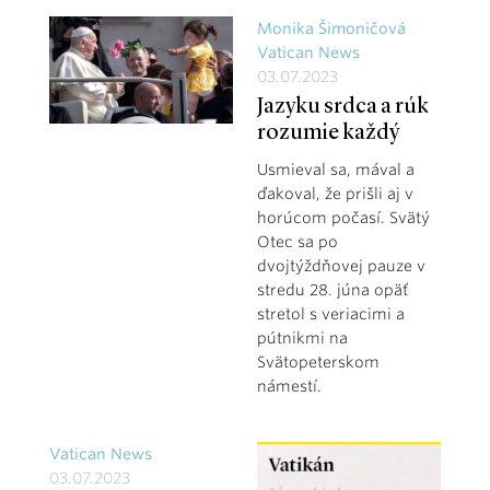
Monika Šimoničová
Vatican News
03.07.2023
Jazyku srdca a rúk
rozumie každý
Usmieval sa, mával a
ďakoval, že prišli aj v
horúcom počasí. Svätý
Otec sa po
dvojtýždňovej pauze v
stredu 28. júna opäť
stretol s veriacimi a
pútnikmi na
Svätopeterskom
námestí.
Vatican News
03.07.2023