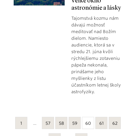
Veľké okno
astronómie a lásky
Tajomstvá kozmu nám
dávajú možnosť
meditovať nad Božím
dielom. Namiesto
audiencie, ktorá sa v
stredu 21. júna kvôli
rýchlejšiemu zotaveniu
pápeža nekonala,
prinášame jeho
myšlienky z listu
účastníkom letnej školy
astrofyziky.
1
…
57
58
59
60
61
62