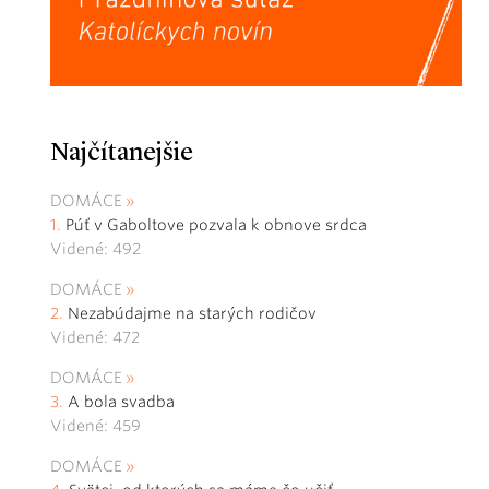
Najčítanejšie
DOMÁCE
Púť v Gaboltove pozvala k obnove srdca
Videné: 492
DOMÁCE
Nezabúdajme na starých rodičov
Videné: 472
DOMÁCE
A bola svadba
Videné: 459
DOMÁCE