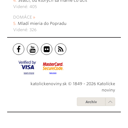
Svätci, od ktorých sa máme čo učiť
Videné: 405
DOMÁCE
Mladí mieria do Popradu
Videné: 326
katolickenoviny.sk © 1849 - 2026 Katolícke
noviny
Archív