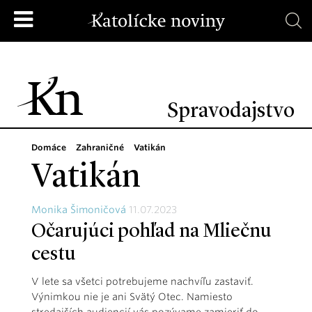
Spravodajstvo
Domáce
Zahraničné
Vatikán
Vatikán
Monika Šimoničová
11.07.2023
Očarujúci pohľad na Mliečnu
cestu
V lete sa všetci potrebujeme nachvíľu zastaviť.
Výnimkou nie je ani Svätý Otec. Namiesto