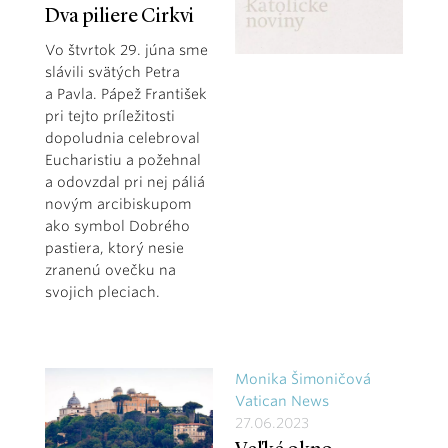
Dva piliere Cirkvi
Vo štvrtok 29. júna sme
slávili svätých Petra
a Pavla. Pápež František
pri tejto príležitosti
dopoludnia celebroval
Eucharistiu a požehnal
a odovzdal pri nej páliá
novým arcibiskupom
ako symbol Dobrého
pastiera, ktorý nesie
zranenú ovečku na
svojich pleciach.
Monika Šimoničová
Vatican News
27.06.2023