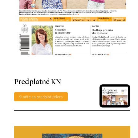
Predplatné KN
Staňte sa predplatiteľom