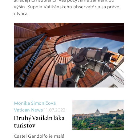
stredajších audiencií vás pozývame zamieriť do
výšin. Kupola Vatikánskeho observatória sa práve
otvára.
Monika Šimoničová
Vatican News
11.07.2023
Druhý Vatikán láka
turistov
Castel Gandolfo je malá