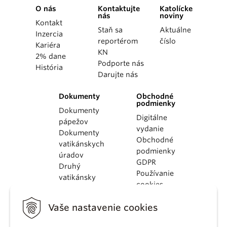
O nás
Kontaktujte
Katolícke
nás
noviny
Kontakt
Staň sa
Aktuálne
Inzercia
reportérom
číslo
Kariéra
KN
2% dane
Podporte nás
História
Darujte nás
Dokumenty
Obchodné
podmienky
Dokumenty
Digitálne
pápežov
vydanie
Dokumenty
Obchodné
vatikánskych
podmienky
úradov
GDPR
Druhý
Používanie
vatikánsky
cookies
koncil
Dokumenty
Vaše nastavenie cookies
KBS
Kódex