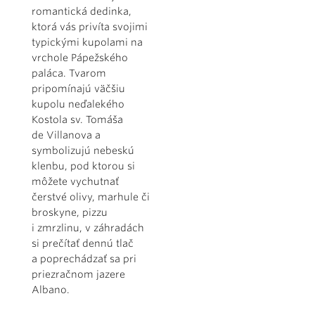
romantická dedinka,
ktorá vás privíta svojimi
typickými kupolami na
vrchole Pápežského
paláca. Tvarom
pripomínajú väčšiu
kupolu neďalekého
Kostola sv. Tomáša
de Villanova a
symbolizujú nebeskú
klenbu, pod ktorou si
môžete vychutnať
čerstvé olivy, marhule či
broskyne, pizzu
i zmrzlinu, v záhradách
si prečítať dennú tlač
a poprechádzať sa pri
priezračnom jazere
Albano.