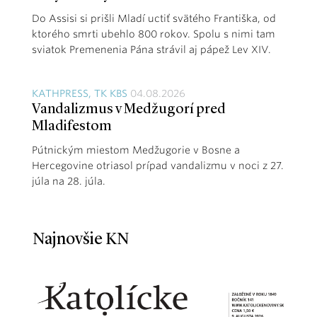
Do Assisi si prišli Mladí uctiť svätého Františka, od
ktorého smrti ubehlo 800 rokov. Spolu s nimi tam
sviatok Premenenia Pána strávil aj pápež Lev XIV.
KATHPRESS, TK KBS
04.08.2026
Vandalizmus v Medžugorí pred
Mladifestom
Pútnickým miestom Medžugorie v Bosne a
Hercegovine otriasol prípad vandalizmu v noci z 27.
júla na 28. júla.
Najnovšie KN