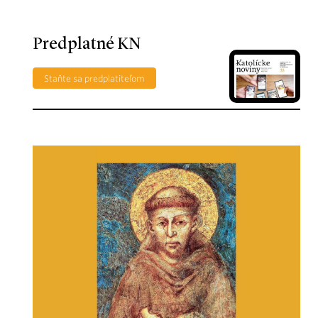
Predplatné KN
Staňte sa predplatiteľom