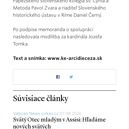
Pápežského slovenského kolégia sv. Cyrila a
Metoda Pavol Zvara a riaditeľ Slovenského
historického ústavu v Ríme Daniel Černý.
Po podpise memoranda o spolupráci
nasledovala modlitba za kardinála Jozefa
Tomka.
Text a snímka: www.ke-arcidieceza.sk
Súvisiace články
Vatican News cirkev.cz
07.08.2026
Svätý Otec mladým v Assisi: Hľadáme
nových svätých