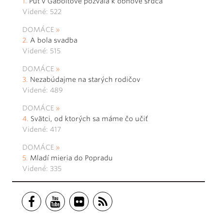
Púť v Gaboltove pozvala k obnove srdca
Videné: 522
DOMÁCE
A bola svadba
Videné: 515
DOMÁCE
Nezabúdajme na starých rodičov
Videné: 489
DOMÁCE
Svätci, od ktorých sa máme čo učiť
Videné: 417
DOMÁCE
Mladí mieria do Popradu
Videné: 335