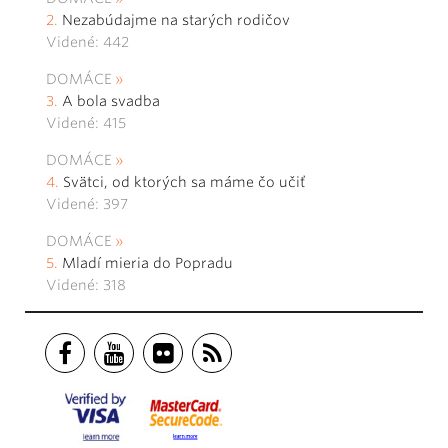
Nezabúdajme na starých rodičov
Videné: 442
DOMÁCE
A bola svadba
Videné: 415
DOMÁCE
Svätci, od ktorých sa máme čo učiť
Videné: 397
DOMÁCE
Mladí mieria do Popradu
Videné: 318