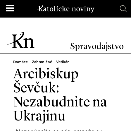
Spravodajstvo
Domáce
Zahraničné
Vatikán
Arcibiskup
Ševčuk:
Nezabudnite na
Ukrajinu