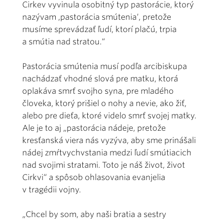
Cirkev vyvinula osobitný typ pastorácie, ktorý
nazývam ,pastorácia smútenia‘, pretože
musíme sprevádzať ľudí, ktorí plačú, trpia
a smútia nad stratou.“
Pastorácia smútenia musí podľa arcibiskupa
nachádzať vhodné slová pre matku, ktorá
oplakáva smrť svojho syna, pre mladého
človeka, ktorý prišiel o nohy a nevie, ako žiť,
alebo pre dieťa, ktoré videlo smrť svojej matky.
Ale je to aj „pastorácia nádeje, pretože
kresťanská viera nás vyzýva, aby sme prinášali
nádej zmŕtvychvstania medzi ľudí smútiacich
nad svojimi stratami. Toto je náš život, život
Cirkvi“ a spôsob ohlasovania evanjelia
v tragédii vojny.
„Chcel by som, aby naši bratia a sestry