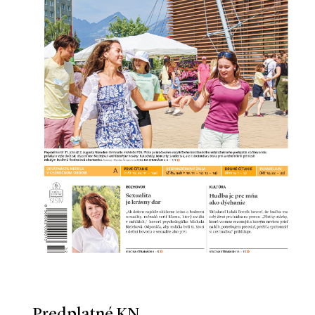
Predplatné KN