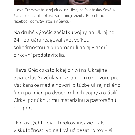
Hlava Gréckokatolíckej cirkvi na Ukrajine Sviatoslav Ševčuk
žiada o solidaritu, ktorá zachraňuje životy. Reprofoto:
facebook.com/Sviatoslav Ševčuk
Na druhé výročie začiatku vojny na Ukrajine
24. februára reagoval svet veľkou
solidárnosťou a pripomenuli ho aj viacerí
cirkevní predstavitelia.
Hlava Gréckokatolíckej cirkvi na Ukrajine
Sviatoslav Ševčuk v rozsiahlom rozhovore pre
Vatikánske médiá hovoril o túžbe ukrajinského
ľudu po mieri po dvoch rokoch vojny a o úsilí
Cirkvi ponúknuť mu materiálnu a pastoračnú
podporu.
„Počas týchto dvoch rokov invázie – ale
v skutočnosti vojna trvá už desať rokov – si