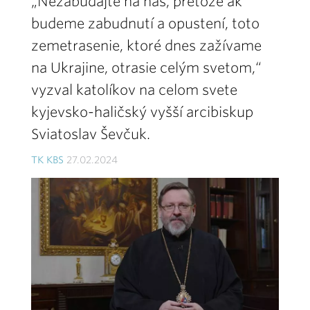
„Nezabúdajte na nás, pretože ak
budeme zabudnutí a opustení, toto
zemetrasenie, ktoré dnes zažívame
na Ukrajine, otrasie celým svetom,“
vyzval katolíkov na celom svete
kyjevsko-haličský vyšší arcibiskup
Sviatoslav Ševčuk.
TK KBS
27.02.2024