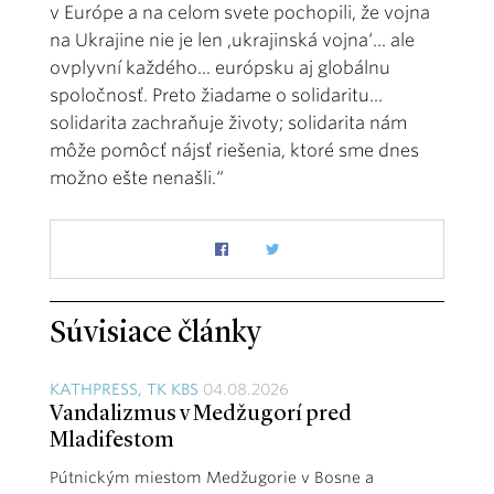
v Európe a na celom svete pochopili, že vojna
na Ukrajine nie je len ‚ukrajinská vojna‘... ale
ovplyvní každého... európsku aj globálnu
spoločnosť. Preto žiadame o solidaritu...
solidarita zachraňuje životy; solidarita nám
môže pomôcť nájsť riešenia, ktoré sme dnes
možno ešte nenašli.“
Súvisiace články
KATHPRESS, TK KBS
04.08.2026
Vandalizmus v Medžugorí pred
Mladifestom
Pútnickým miestom Medžugorie v Bosne a