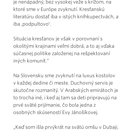
je nenápadný, bez vysokej veže s krížom, na
ktoré sme v Európe zvyknutí. Kresťanskú
literatúru dostať iba v istých kníhkupectvách, a
iba ,podpultovo′.
Situácia kresťanov je však v porovnaní s
okolitými krajinami veľmi dobrá, a to aj vďaka
súčasnej politike založenej na rešpektovaní
iných komunít.“
Na Slovensku sme zvyknutí na luxus kostolov
v každej dedine či meste. Duchovný servis je
skutočne rozmanitý. V Arabských emirátoch je
to trocha iné, i keď aj tam sa deti pripravujú na
prvé sväté prijímanie, čo bola jedna z
osobných skúseností Evy Jánošíkovej.
„Keď som išla prvýkrát na svätú omšu v Dubaji,