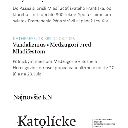
Do Assisi si prišli Mladí uctiť svätého Františka, od
ktorého smrti ubehlo 800 rokov. Spolu s nimi tam
sviatok Premenenia Pána strávil aj pápež Lev XIV.
KATHPRESS, TK KBS
04.08.2026
Vandalizmus v Medžugorí pred
Mladifestom
Pútnickým miestom Medžugorie v Bosne a
Hercegovine otriasol prípad vandalizmu v noci z 27.
júla na 28. júla.
Najnovšie KN