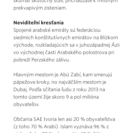
skúmať skutočný stav, prichádzate k mnohým
prekvapivým zisteniam.
Neviditeľní kresťania
Spojené arabské emiráty sú federáciou
siedmich konštitutívnych emirátov na Blízkom
východe, rozkladajúcich sa v juhozápadnej Ázii
vo východnej časti Arabského polostrova pri
pobreží Perzského zálivu.
Hlavným mestom je Abú Zabí, kam smerujú
pápežove kroky, no najväčším mestom je
Dubaj. Podľa sčítania ľudu z roku 2013 na
tomto území žije skoro 9 a pol milióna
obyvateľov.
Občania SAE tvoria len asi 20 % obyvateľstva
(z toho 70 % Arabi). Islam vyznáva 96 % z