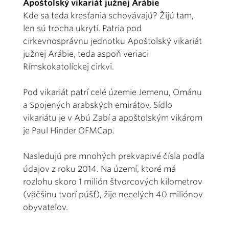
Apoštolský vikariát južnej Arábie
Kde sa teda kresťania schovávajú? Žijú tam,
len sú trocha ukrytí. Patria pod
cirkevnosprávnu jednotku Apoštolský vikariát
južnej Arábie, teda aspoň veriaci
Rímskokatolíckej cirkvi.
Pod vikariát patrí celé územie Jemenu, Ománu
a Spojených arabských emirátov. Sídlo
vikariátu je v Abú Zabí a apoštolským vikárom
je Paul Hinder OFMCap.
Nasledujú pre mnohých prekvapivé čísla podľa
údajov z roku 2014. Na území, ktoré má
rozlohu skoro 1 milión štvorcových kilometrov
(väčšinu tvorí púšť), žije necelých 40 miliónov
obyvateľov.