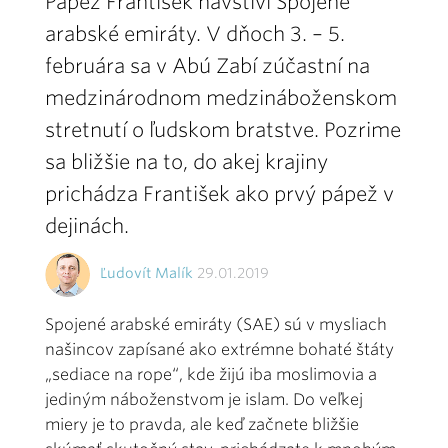
Pápež František navštívi Spojené
arabské emiráty. V dňoch 3. – 5.
februára sa v Abú Zabí zúčastní na
medzinárodnom medzináboženskom
stretnutí o ľudskom bratstve. Pozrime
sa bližšie na to, do akej krajiny
prichádza František ako prvý pápež v
dejinách.
Ľudovít Malík
29.01.2019
Spojené arabské emiráty (SAE) sú v mysliach
našincov zapísané ako extrémne bohaté štáty
„sediace na rope“, kde žijú iba moslimovia a
jediným náboženstvom je islam. Do veľkej
miery je to pravda, ale keď začnete bližšie