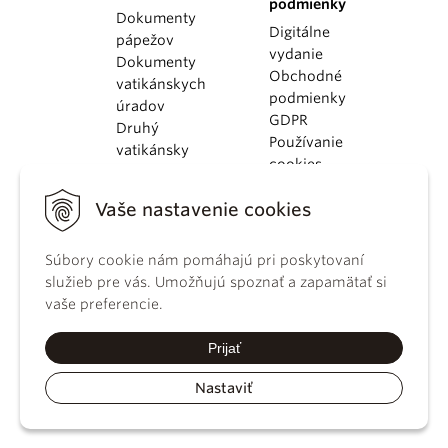
podmienky
Dokumenty
Digitálne
pápežov
vydanie
Dokumenty
Obchodné
vatikánskych
podmienky
úradov
GDPR
Druhý
Používanie
vatikánsky
cookies
koncil
Dokumenty
Vaše nastavenie cookies
KBS
Kódex
kánonického
Súbory cookie nám pomáhajú pri poskytovaní
práva
služieb pre vás. Umožňujú spoznať a zapamätať si
Katechizmus
vaše preferencie.
Katolíckej
cirkvi
Prijať
Nastaviť