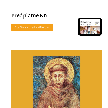
Predplatné KN
Staňte sa predplatiteľom