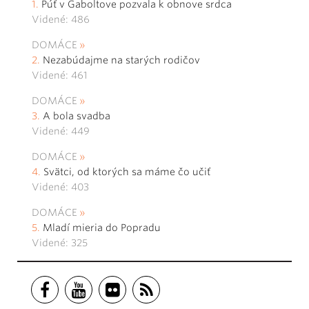
Púť v Gaboltove pozvala k obnove srdca
Videné: 486
DOMÁCE
Nezabúdajme na starých rodičov
Videné: 461
DOMÁCE
A bola svadba
Videné: 449
DOMÁCE
Svätci, od ktorých sa máme čo učiť
Videné: 403
DOMÁCE
Mladí mieria do Popradu
Videné: 325