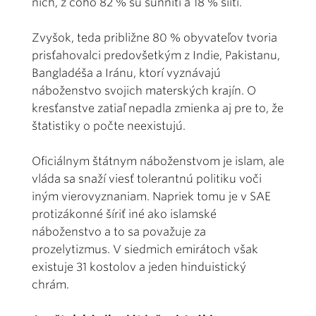
nich, z čoho 82 % sú sunniti a 18 % šiiti.
Zvyšok, teda približne 80 % obyvateľov tvoria
prisťahovalci predovšetkým z Indie, Pakistanu,
Bangladéša a Iránu, ktorí vyznávajú
náboženstvo svojich materských krajín. O
kresťanstve zatiaľ nepadla zmienka aj pre to, že
štatistiky o počte neexistujú.
Oficiálnym štátnym náboženstvom je islam, ale
vláda sa snaží viesť tolerantnú politiku voči
iným vierovyznaniam. Napriek tomu je v SAE
protizákonné šíriť iné ako islamské
náboženstvo a to sa považuje za
prozelytizmus. V siedmich emirátoch však
existuje 31 kostolov a jeden hinduistický
chrám.