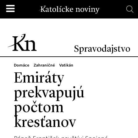
Spravodajstvo
Domáce
Zahraničné
Vatikán
Emiráty
prekvapujú
počtom
kresťanov