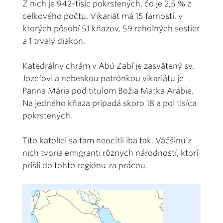
Z nich je 942-tisíc pokrstených, čo je 2,5 % z
celkového počtu. Vikariát má 15 farností, v
ktorých pôsobí 51 kňazov, 59 rehoľných sestier
a 1 trvalý diakon.
Katedrálny chrám v Abú Zabí je zasvätený sv.
Jozefovi a nebeskou patrónkou vikariátu je
Panna Mária pod titulom Božia Matka Arábie.
Na jedného kňaza pripadá skoro 18 a pol tisíca
pokrstených.
Títo katolíci sa tam neocitli iba tak. Väčšinu z
nich tvoria emigranti rôznych národností, ktorí
prišli do tohto regiónu za prácou.