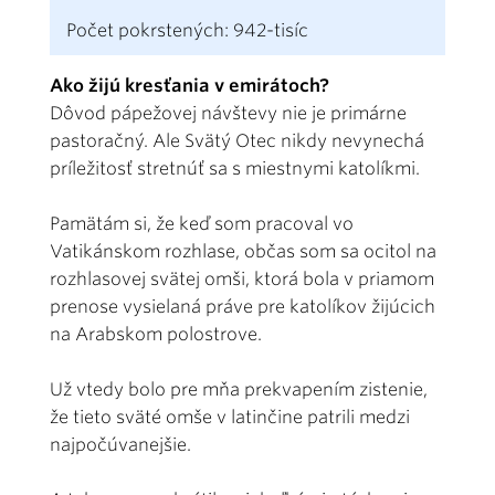
Počet pokrstených: 942-tisíc
Ako žijú kresťania v emirátoch?
Dôvod pápežovej návštevy nie je primárne
pastoračný. Ale Svätý Otec nikdy nevynechá
príležitosť stretnúť sa s miestnymi katolíkmi.
Pamätám si, že keď som pracoval vo
Vatikánskom rozhlase, občas som sa ocitol na
rozhlasovej svätej omši, ktorá bola v priamom
prenose vysielaná práve pre katolíkov žijúcich
na Arabskom polostrove.
Už vtedy bolo pre mňa prekvapením zistenie,
že tieto sväté omše v latinčine patrili medzi
najpočúvanejšie.