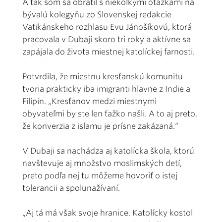
A tak som sa obrátil s niekoľkými otázkami na
bývalú kolegyňu zo Slovenskej redakcie
Vatikánskeho rozhlasu Evu Jánošíkovú, ktorá
pracovala v Dubaji skoro tri roky a aktívne sa
zapájala do života miestnej katolíckej farnosti.
Potvrdila, že miestnu kresťanskú komunitu
tvoria prakticky iba imigranti hlavne z Indie a
Filipín. „Kresťanov medzi miestnymi
obyvateľmi by ste len ťažko našli. A to aj preto,
že konverzia z islamu je prísne zakázaná.“
V Dubaji sa nachádza aj katolícka škola, ktorú
navštevuje aj množstvo moslimských detí,
preto podľa nej tu môžeme hovoriť o istej
tolerancii a spolunažívaní.
„Aj tá má však svoje hranice. Katolícky kostol