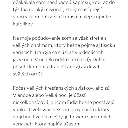
očakávala som nenápadnú kaplnku, kde raz do
týždňa nejaký misionár, ktorý musí prejsť
stovky kilometrov, slúži omšu malej skupinke
katolíkov.
Na moje počudovanie som sa však stretla s
veľkých chrámom, ktorý bežne pojme aj tisícku
veriacich. Liturgia sa slúži až v jedenástich
jazykoch. V nedeľu odslúžia kňazi (v Dubaji
pôsobí komunita františkánov) až deväť
svätých omší.
Počas veľkých kresťanských sviatkov, ako sú
Vianoce alebo Veľká noc, je účasť
niekoľkotisícová, pričom ľudia bežne postávajú
vonku. Oveľa viac než samotný chrám, ktorý
stojí hneď vedľa mešity, je to viera samotných
veriacich, ktorá napĺňa úžasom.