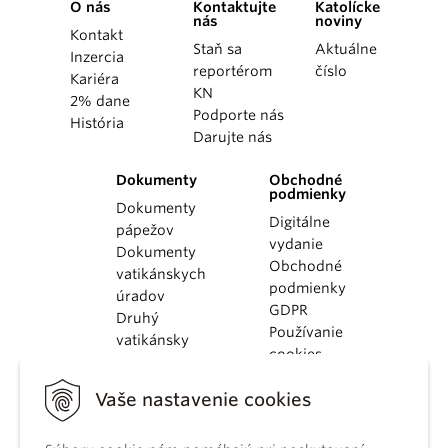
O nás
Kontaktujte
Katolícke
nás
noviny
Kontakt
Staň sa
Aktuálne
Inzercia
reportérom
číslo
Kariéra
KN
2% dane
Podporte nás
História
Darujte nás
Dokumenty
Obchodné
podmienky
Dokumenty
Digitálne
pápežov
vydanie
Dokumenty
Obchodné
vatikánskych
podmienky
úradov
GDPR
Druhý
Používanie
vatikánsky
cookies
koncil
Dokumenty
Vaše nastavenie cookies
KBS
Kódex