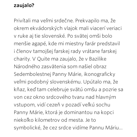
zaujalo?
Privítali ma veľmi srdečne. Prekvapilo ma, že
okrem ekvádorských vlajok mali viacerí veriaci
v ruke aj tie slovenské. Po svätej omši bolo
menšie agapé, kde mi miestny farár predstavil
i členov tamojšej farskej rady vrátane farskej
charity. V Quite ma zaujalo, že v Bazilike
Národného zasvätenia som našiel obraz
Sedembolestnej Panny Márie, ikonograficky
veľmi podobný slovenskému. Upútalo ma, že
kňaz, keď tam celebruje svätú omšu a pozrie sa
von cez okno srdcového tvaru nad hlavným
vstupom, vidí cezeň v pozadí veľkú sochu
Panny Márie, ktorá je dominantou na kopci
niekoľko kilometrov od mesta. Je to
symbolické, že cez srdce vidíme Pannu Máriu...