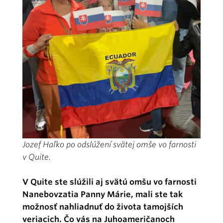
Jozef Haľko po odslúžení svätej omše vo farnosti
v Quite.
V Quite ste slúžili aj svätú omšu vo farnosti
Nanebovzatia Panny Márie, mali ste tak
možnosť nahliadnuť do života tamojších
veriacich. Čo vás na Juhoameričanoch