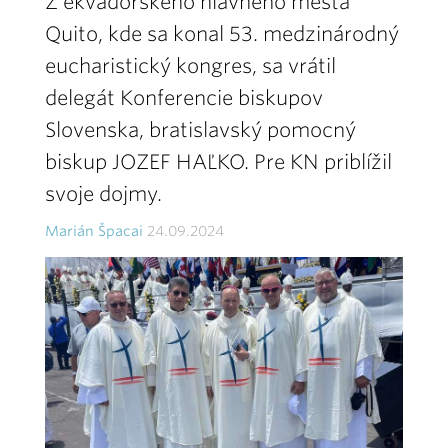
Z ekvádorského hlavného mesta
Quito, kde sa konal 53. medzinárodný
eucharistický kongres, sa vrátil
delegát Konferencie biskupov
Slovenska, bratislavský pomocný
biskup JOZEF HAĽKO. Pre KN priblížil
svoje dojmy.
Marián Špacai
24.09.2024