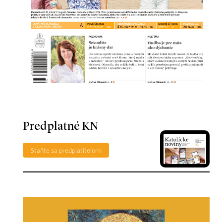
Predplatné KN
Staňte sa predplatiteľom