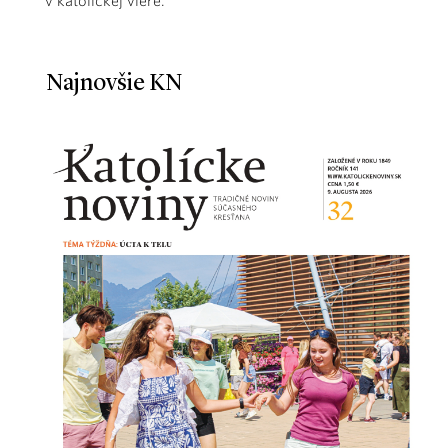
v katolíckej viere.
Najnovšie KN