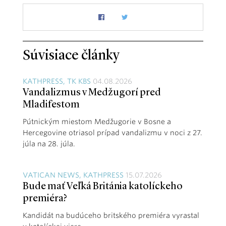
Súvisiace články
KATHPRESS, TK KBS
04.08.2026
Vandalizmus v Medžugorí pred
Mladifestom
Pútnickým miestom Medžugorie v Bosne a
Hercegovine otriasol prípad vandalizmu v noci z 27.
júla na 28. júla.
VATICAN NEWS, KATHPRESS
15.07.2026
Bude mať Veľká Británia katolíckeho
premiéra?
Kandidát na budúceho britského premiéra vyrastal