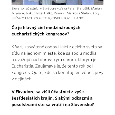
Slovenskí účastníci v Ekvádore – zľava Peter Staroštík, Marián
Mlynárik, biskup Jozef Haľko, Dominik Markoš a Štefan Fábry.
SNÍMKY: FACEBOOK.COM/BISKUP JOZEF HAĽKO
Čo je hlavný cieľ medzinárodných
eucharistických kongresov?
Kňazi, zasvätené osoby i laici z celého sveta sa
zídu na jednom mieste, kde sa spolu modlia
a uvažujú nad obrovským darom, ktorým je
Eucharistia. Zaujímavé je, že tento rok bol
kongres v Quite, kde sa konal aj ten vôbec prvý
v dejinách.
V Ekvádore sa zišli účastníci z vyše
šesťdesiatich krajín. S akými odkazmi a
posolstvami ste sa vrátili na Slovensko?