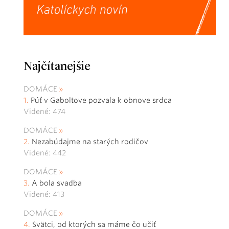
Najčítanejšie
DOMÁCE
Púť v Gaboltove pozvala k obnove srdca
Videné: 474
DOMÁCE
Nezabúdajme na starých rodičov
Videné: 442
DOMÁCE
A bola svadba
Videné: 413
DOMÁCE
Svätci, od ktorých sa máme čo učiť