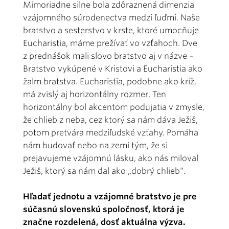
Mimoriadne silne bola zdôraznená dimenzia
vzájomného súrodenectva medzi ľuďmi. Naše
bratstvo a sesterstvo v krste, ktoré umocňuje
Eucharistia, máme prežívať vo vzťahoch. Dve
z prednášok mali slovo bratstvo aj v názve –
Bratstvo vykúpené v Kristovi a Eucharistia ako
žalm bratstva. Eucharistia, podobne ako kríž,
má zvislý aj horizontálny rozmer. Ten
horizontálny bol akcentom podujatia v zmysle,
že chlieb z neba, cez ktorý sa nám dáva Ježiš,
potom pretvára medziľudské vzťahy. Pomáha
nám budovať nebo na zemi tým, že si
prejavujeme vzájomnú lásku, ako nás miloval
Ježiš, ktorý sa nám dal ako „dobrý chlieb“.
Hľadať jednotu a vzájomné bratstvo je pre
súčasnú slovenskú spoločnosť, ktorá je
značne rozdelená, dosť aktuálna výzva.