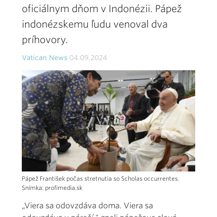
oficiálnym dňom v Indonézii. Pápež
indonézskemu ľudu venoval dva
príhovory.
Vatican News
04.09.2024
Pápež František počas stretnutia so Scholas occurrentes.
Snímka: profimedia.sk
„Viera sa odovzdáva doma. Viera sa