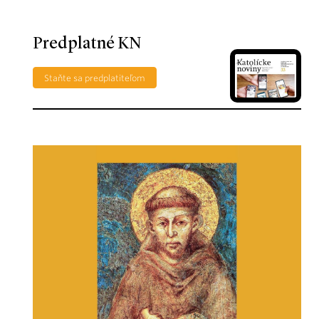
Predplatné KN
Staňte sa predplatiteľom