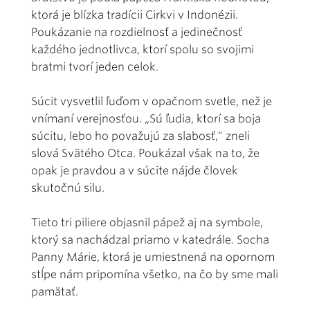
ktorá je blízka tradícii Cirkvi v Indonézii.
Poukázanie na rozdielnosť a jedinečnosť
každého jednotlivca, ktorí spolu so svojimi
bratmi tvorí jeden celok.
Súcit vysvetlil ľuďom v opačnom svetle, než je
vnímaní verejnosťou. „Sú ľudia, ktorí sa boja
súcitu, lebo ho považujú za slabosť," zneli
slová Svätého Otca. Poukázal však na to, že
opak je pravdou a v súcite nájde človek
skutočnú silu.
Tieto tri piliere objasnil pápež aj na symbole,
ktorý sa nachádzal priamo v katedrále. Socha
Panny Márie, ktorá je umiestnená na opornom
stĺpe nám pripomína všetko, na čo by sme mali
pamätať.