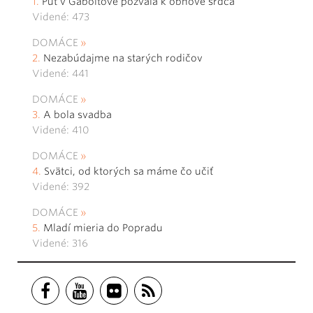
Púť v Gaboltove pozvala k obnove srdca
Videné: 473
DOMÁCE
Nezabúdajme na starých rodičov
Videné: 441
DOMÁCE
A bola svadba
Videné: 410
DOMÁCE
Svätci, od ktorých sa máme čo učiť
Videné: 392
DOMÁCE
Mladí mieria do Popradu
Videné: 316