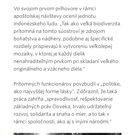
Vo svojom prvom príhovore v rámci
apoštolskej návštevy ocenil jednotu
indonézskeho ľudu. „Tak ako veľká biodiverzita
prítomná na tomto súostroví je zdrojom
bohatstva a nádhery, podobne aj špecifické
rozdiely prispievajú k vytvoreniu veľkolepej
mozaiky, v ktorej je každý dielik
nenahraditeľným prvkom pri skladaní veľkého
originálneho a vzácneho diela.“
Prítomných funkcionárov povzbudil v
„
politike,
ako najvyššej forme lásky". Zdôraznil, že taká
práca zahŕňa „spravodlivosť, rešpektovanie
základných práv človeka, trvalo udržateľný
rozvoj, solidarita a snaha o mier, a to tak v
rámci spoločnosti, ako aj s inými národmi."