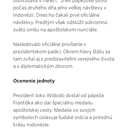
odovzdáva v nárečí," zneli pápežove slová
počas druhého dňa jeho veľkej návštevy v
Indonézii. Dnes ho čakali prvé oficiálne
návštevy. Predtým však odslúžil súkromnú
svätú omšu na apoštolskom nunciáte.
Nasledovalo oficiálne privítanie v
prezidentskom paláci. Okrem hlavy štátu sa
tam zvítal aj s predstaviteľmi verejného života
a s diplomatickým zborom.
Ocenenie jednoty
Prezident Joko Widodo dostal od pápeža
Františka ako dar špeciálnu medailu
apoštolskej cesty. Medaila vo svojich
symboloch oslavuje ľudské srdcia a prírodnú
krásu Indonézie.