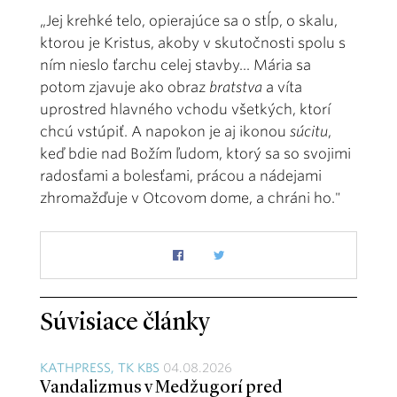
„Jej krehké telo, opierajúce sa o stĺp, o skalu,
ktorou je Kristus, akoby v skutočnosti spolu s
ním nieslo ťarchu celej stavby... Mária sa
potom zjavuje ako obraz
bratstva
a víta
uprostred hlavného vchodu všetkých, ktorí
chcú vstúpiť. A napokon je aj ikonou
súcitu
,
keď bdie nad Božím ľudom, ktorý sa so svojimi
radosťami a bolesťami, prácou a nádejami
zhromažďuje v Otcovom dome, a chráni ho."
Súvisiace články
KATHPRESS, TK KBS
04.08.2026
Vandalizmus v Medžugorí pred