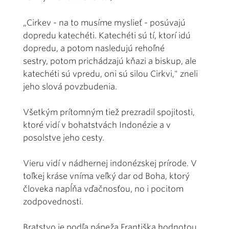
„Cirkev - na to musíme myslieť - posúvajú
dopredu katechéti. Katechéti sú tí, ktorí idú
dopredu, a potom nasledujú rehoľné
sestry, potom prichádzajú kňazi a biskup, ale
katechéti sú vpredu, oni sú silou Cirkvi," zneli
jeho slová povzbudenia.
Všetkým prítomným tiež prezradil spojitosti,
ktoré vidí v bohatstvách Indonézie a v
posolstve jeho cesty.
Vieru vidí v nádhernej indonézskej prírode. V
toľkej kráse vníma veľký dar od Boha, ktorý
človeka napĺňa vďačnosťou, no i pocitom
zodpovednosti.
Bratstvo je podľa pápeža Františka hodnotou,