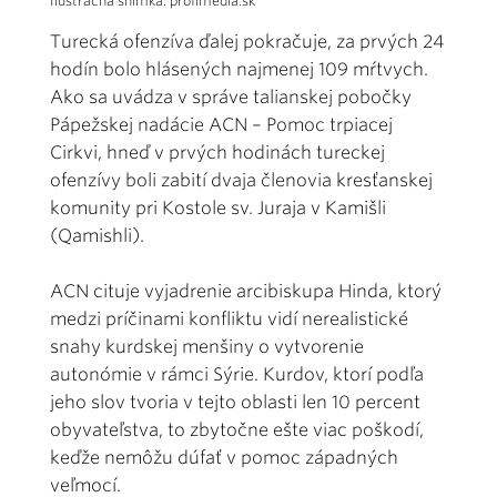
Ilustračná snímka: profimedia.sk
Turecká ofenzíva ďalej pokračuje, za prvých 24
hodín bolo hlásených najmenej 109 mŕtvych.
Ako sa uvádza v správe talianskej pobočky
Pápežskej nadácie ACN – Pomoc trpiacej
Cirkvi, hneď v prvých hodinách tureckej
ofenzívy boli zabití dvaja členovia kresťanskej
komunity pri Kostole sv. Juraja v Kamišli
(Qamishli).
ACN cituje vyjadrenie arcibiskupa Hinda, ktorý
medzi príčinami konfliktu vidí nerealistické
snahy kurdskej menšiny o vytvorenie
autonómie v rámci Sýrie. Kurdov, ktorí podľa
jeho slov tvoria v tejto oblasti len 10 percent
obyvateľstva, to zbytočne ešte viac poškodí,
keďže nemôžu dúfať v pomoc západných
veľmocí.