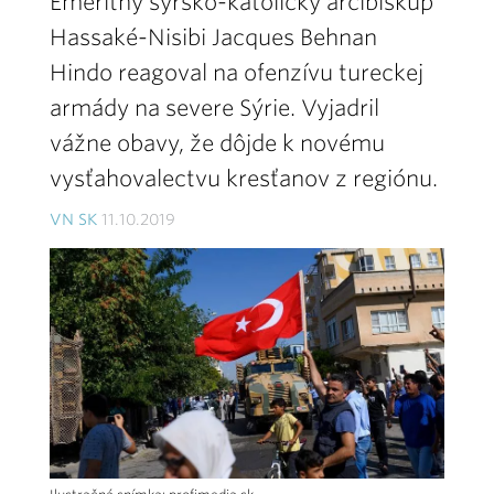
Emeritný sýrsko-katolícky arcibiskup
Hassaké-Nisibi Jacques Behnan
Hindo reagoval na ofenzívu tureckej
armády na severe Sýrie. Vyjadril
vážne obavy, že dôjde k novému
vysťahovalectvu kresťanov z regiónu.
VN SK
11.10.2019