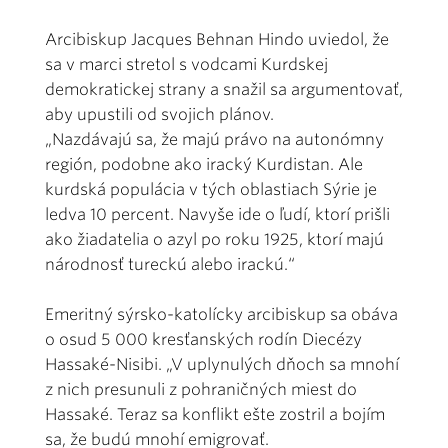
Arcibiskup Jacques Behnan Hindo uviedol, že
sa v marci stretol s vodcami Kurdskej
demokratickej strany a snažil sa argumentovať,
aby upustili od svojich plánov.
„Nazdávajú sa, že majú právo na autonómny
región, podobne ako iracký Kurdistan. Ale
kurdská populácia v tých oblastiach Sýrie je
ledva 10 percent. Navyše ide o ľudí, ktorí prišli
ako žiadatelia o azyl po roku 1925, ktorí majú
národnosť tureckú alebo irackú.“
Emeritný sýrsko-katolícky arcibiskup sa obáva
o osud 5 000 kresťanských rodín Diecézy
Hassaké-Nisibi. „V uplynulých dňoch sa mnohí
z nich presunuli z pohraničných miest do
Hassaké. Teraz sa konflikt ešte zostril a bojím
sa, že budú mnohí emigrovať.