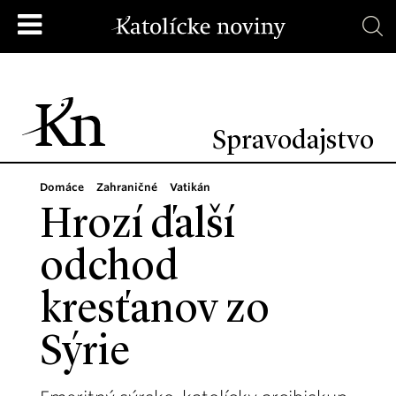
Spravodajstvo
Domáce
Zahraničné
Vatikán
Hrozí ďalší
odchod
kresťanov zo
Sýrie