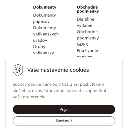
Dokumenty
Obchodné
podmienky
Dokumenty
Digitálne
pápežov
vydanie
Dokumenty
Obchodné
vatikánskych
podmienky
úradov
GDPR
Druhý
Používanie
vatikánsky
cookies
koncil
Dokumenty
Vaše nastavenie cookies
KBS
Kódex
Súbory cookie nám pomáhajú pri poskytovaní
kánonického
služieb pre vás. Umožňujú spoznať a zapamätať si
práva
vaše preferencie.
Katechizmus
Katolíckej
Prijať
cirkvi
Nastaviť