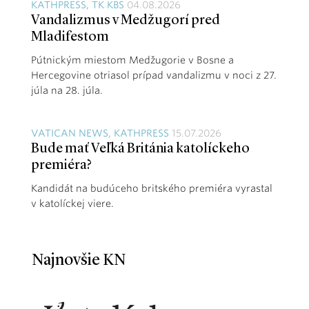
KATHPRESS, TK KBS
04.08.2026
Vandalizmus v Medžugorí pred
Mladifestom
Pútnickým miestom Medžugorie v Bosne a
Hercegovine otriasol prípad vandalizmu v noci z 27.
júla na 28. júla.
VATICAN NEWS, KATHPRESS
15.07.2026
Bude mať Veľká Británia katolíckeho
premiéra?
Kandidát na budúceho britského premiéra vyrastal
v katolíckej viere.
Najnovšie KN