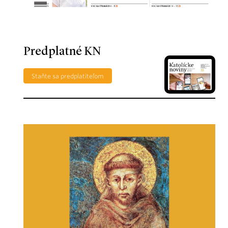
Predplatné KN
Staňte sa predplatiteľom