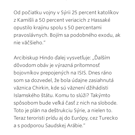
Od počiatku vojny v Sýrii 25 percent katolíkov
z Kamišli a 50 percent veriacich z Hassaké
opustilo krajinu spolu s 50 percentami
pravoslávnych. Bojím sa podobného exodu, ak
nie väčšieho.“
Arcibiskup Hindo ďalej vysvetľuje: „Ďalším
dôvodom obáv je výrazná prítomnosť
bojovníkov prepojených na ISIS. Dnes ráno
som sa dozvedel, že bola údajne zasiahnutá
väznica Chirkin, kde sú väznení džihádisti
Islamského štátu. Komu to slúži? Takýmto
spôsobom bude veľká časť z nich na slobode.
Toto je plán na deštrukciu Sýrie, a nielen to.
Teraz teroristi prídu aj do Európy, cez Turecko
a s podporou Saudskej Arábie.“