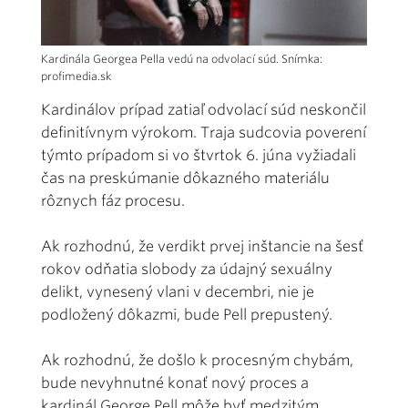
Kardinála Georgea Pella vedú na odvolací súd. Snímka:
profimedia.sk
Kardinálov prípad zatiaľ odvolací súd neskončil
definitívnym výrokom. Traja sudcovia poverení
týmto prípadom si vo štvrtok 6. júna vyžiadali
čas na preskúmanie dôkazného materiálu
rôznych fáz procesu.
Ak rozhodnú, že verdikt prvej inštancie na šesť
rokov odňatia slobody za údajný sexuálny
delikt, vynesený vlani v decembri, nie je
podložený dôkazmi, bude Pell prepustený.
Ak rozhodnú, že došlo k procesným chybám,
bude nevyhnutné konať nový proces a
kardinál George Pell môže byť medzitým