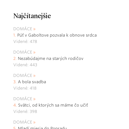
Najčítanejšie
DOMÁCE
Púť v Gaboltove pozvala k obnove srdca
Videné: 478
DOMÁCE
Nezabúdajme na starých rodičov
Videné: 443
DOMÁCE
A bola svadba
Videné: 418
DOMÁCE
Svätci, od ktorých sa máme čo učiť
Videné: 398
DOMÁCE
Mladí mieria do Popradu