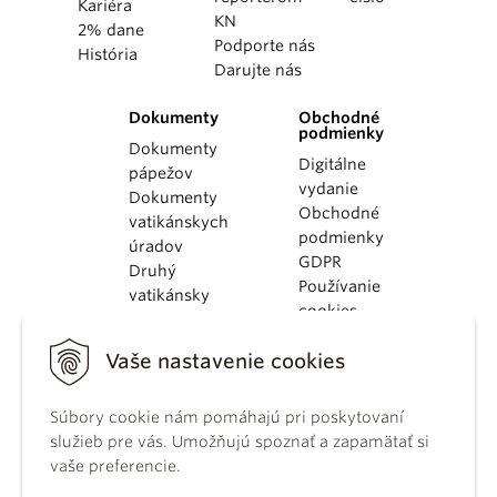
Kariéra
KN
2% dane
Podporte nás
História
Darujte nás
Dokumenty
Obchodné
podmienky
Dokumenty
Digitálne
pápežov
vydanie
Dokumenty
Obchodné
vatikánskych
podmienky
úradov
GDPR
Druhý
Používanie
vatikánsky
cookies
koncil
Dokumenty
Vaše nastavenie cookies
KBS
Kódex
Súbory cookie nám pomáhajú pri poskytovaní
kánonického
služieb pre vás. Umožňujú spoznať a zapamätať si
práva
vaše preferencie.
Katechizmus
Katolíckej