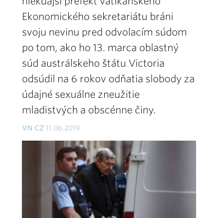
niekdajší prefekt vatikánskeho
Ekonomického sekretariátu bráni
svoju nevinu pred odvolacím súdom
po tom, ako ho 13. marca oblastný
súd austrálskeho štátu Victoria
odsúdil na 6 rokov odňatia slobody za
údajné sexuálne zneužitie
mladistvých a obscénne činy.
VN CZ
11.06.2019