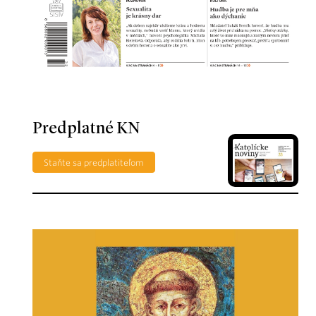
Predplatné KN
Staňte sa predplatiteľom