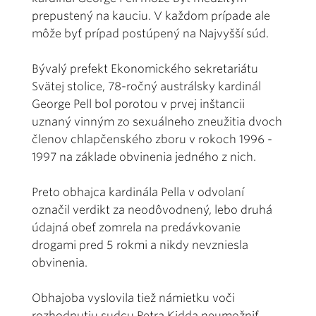
prepustený na kauciu. V každom prípade ale
môže byť prípad postúpený na Najvyšší súd.
Bývalý prefekt Ekonomického sekretariátu
Svätej stolice, 78-ročný austrálsky kardinál
George Pell bol porotou v prvej inštancii
uznaný vinným zo sexuálneho zneužitia dvoch
členov chlapčenského zboru v rokoch 1996 -
1997 na základe obvinenia jedného z nich.
Preto obhajca kardinála Pella v odvolaní
označil verdikt za neodôvodnený, lebo druhá
údajná obeť zomrela na predávkovanie
drogami pred 5 rokmi a nikdy nevzniesla
obvinenia.
Obhajoba vyslovila tiež námietku voči
rozhodnutiu sudcu Petra Kidda neumožniť