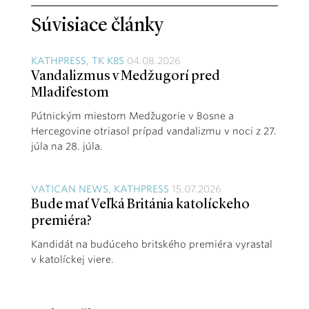
Súvisiace články
KATHPRESS, TK KBS
04.08.2026
Vandalizmus v Medžugorí pred
Mladifestom
Pútnickým miestom Medžugorie v Bosne a
Hercegovine otriasol prípad vandalizmu v noci z 27.
júla na 28. júla.
VATICAN NEWS, KATHPRESS
15.07.2026
Bude mať Veľká Británia katolíckeho
premiéra?
Kandidát na budúceho britského premiéra vyrastal
v katolíckej viere.