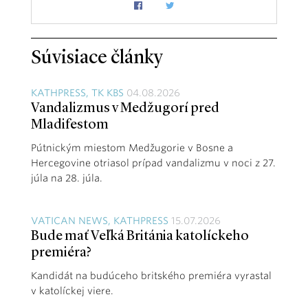
Súvisiace články
KATHPRESS, TK KBS
04.08.2026
Vandalizmus v Medžugorí pred
Mladifestom
Pútnickým miestom Medžugorie v Bosne a
Hercegovine otriasol prípad vandalizmu v noci z 27.
júla na 28. júla.
VATICAN NEWS, KATHPRESS
15.07.2026
Bude mať Veľká Británia katolíckeho
premiéra?
Kandidát na budúceho britského premiéra vyrastal
v katolíckej viere.