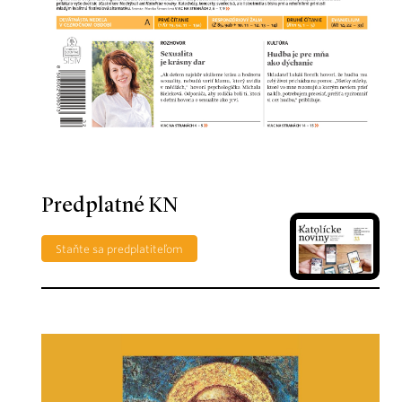
Predplatné KN
Staňte sa predplatiteľom