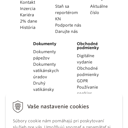
Kontakt
Staň sa
Aktuálne
Inzercia
reportérom
číslo
Kariéra
KN
2% dane
Podporte nás
História
Darujte nás
Dokumenty
Obchodné
podmienky
Dokumenty
Digitálne
pápežov
vydanie
Dokumenty
Obchodné
vatikánskych
podmienky
úradov
GDPR
Druhý
Používanie
vatikánsky
cookies
koncil
Dokumenty
Vaše nastavenie cookies
KBS
Kódex
Súbory cookie nám pomáhajú pri poskytovaní
kánonického
služieb pre vás. Umožňujú spoznať a zapamätať si
práva