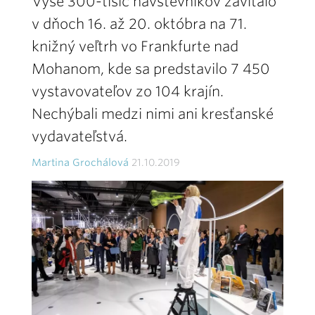
Vyše 300-tisíc návštevníkov zavítalo
v dňoch 16. až 20. októbra na 71.
knižný veľtrh vo Frankfurte nad
Mohanom, kde sa predstavilo 7 450
vystavovateľov zo 104 krajín.
Nechýbali medzi nimi ani kresťanské
vydavateľstvá.
Martina Grochálová
21.10.2019