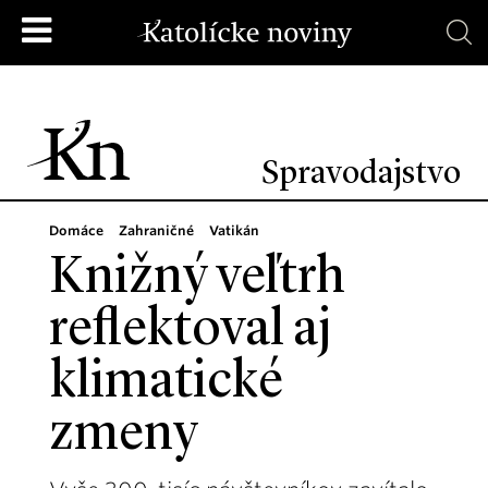
Spravodajstvo
Domáce
Zahraničné
Vatikán
Knižný veľtrh
reflektoval aj
klimatické
zmeny