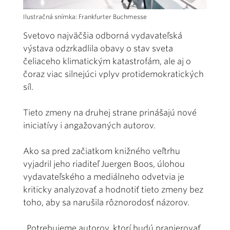
Ilustračná snímka: Frankfurter Buchmesse
Svetovo najväčšia odborná vydavateľská
výstava odzrkadlila obavy o stav sveta
čeliaceho klimatickým katastrofám, ale aj o
čoraz viac silnejúci vplyv protidemokratických
síl.
Tieto zmeny na druhej strane prinášajú nové
iniciatívy i angažovaných autorov.
Ako sa pred začiatkom knižného veľtrhu
vyjadril jeho riaditeľ Juergen Boos, úlohou
vydavateľského a mediálneho odvetvia je
kriticky analyzovať a hodnotiť tieto zmeny bez
toho, aby sa narušila rôznorodosť názorov.
„Potrebujeme autorov, ktorí budú pranierovať