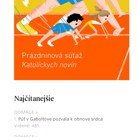
Najčítanejšie
DOMÁCE
Púť v Gaboltove pozvala k obnove srdca
Videné: 481