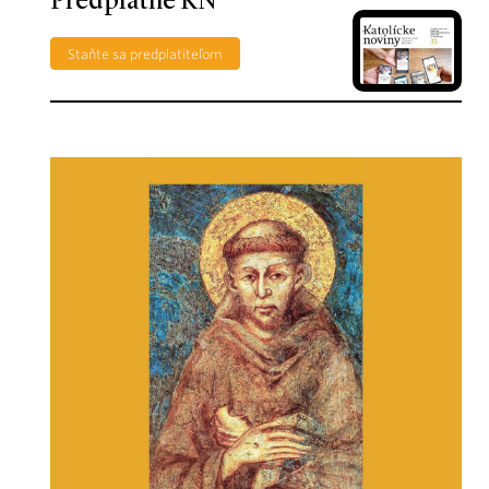
Predplatné KN
Staňte sa predplatiteľom