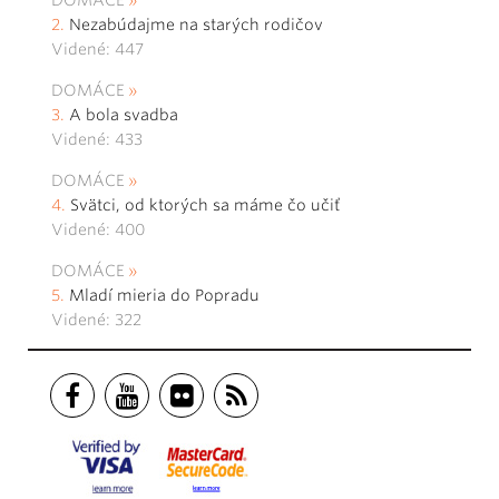
DOMÁCE
Nezabúdajme na starých rodičov
Videné: 447
DOMÁCE
A bola svadba
Videné: 433
DOMÁCE
Svätci, od ktorých sa máme čo učiť
Videné: 400
DOMÁCE
Mladí mieria do Popradu
Videné: 322