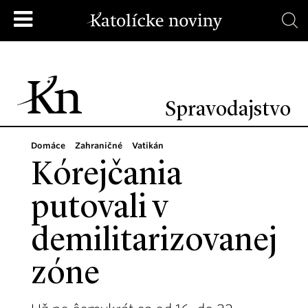
Spravodajstvo
Domáce
Zahraničné
Vatikán
Kórejčania
putovali v
demilitarizovanej
zóne