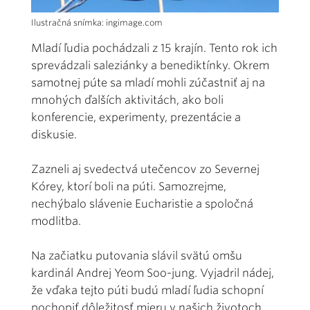
Ilustračná snímka: ingimage.com
Mladí ľudia pochádzali z 15 krajín. Tento rok ich
sprevádzali saleziánky a benediktínky. Okrem
samotnej púte sa mladí mohli zúčastniť aj na
mnohých ďalších aktivitách, ako boli
konferencie, experimenty, prezentácie a
diskusie.
Zazneli aj svedectvá utečencov zo Severnej
Kórey, ktorí boli na púti. Samozrejme,
nechýbalo slávenie Eucharistie a spoločná
modlitba.
Na začiatku putovania slávil svätú omšu
kardinál Andrej Yeom Soo-jung. Vyjadril nádej,
že vďaka tejto púti budú mladí ľudia schopní
pochopiť dôležitosť mieru v našich životoch.