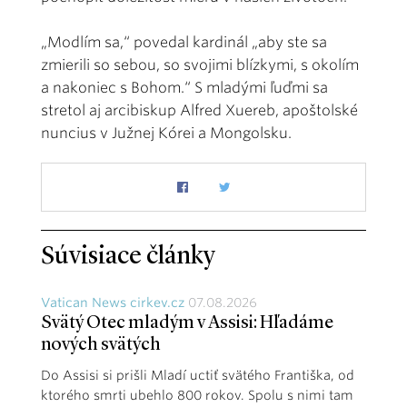
„Modlím sa,“ povedal kardinál „aby ste sa
zmierili so sebou, so svojimi blízkymi, s okolím
a nakoniec s Bohom.“ S mladými ľuďmi sa
stretol aj arcibiskup Alfred Xuereb, apoštolské
nuncius v Južnej Kórei a Mongolsku.
Súvisiace články
Vatican News cirkev.cz
07.08.2026
Svätý Otec mladým v Assisi: Hľadáme
nových svätých
Do Assisi si prišli Mladí uctiť svätého Františka, od
ktorého smrti ubehlo 800 rokov. Spolu s nimi tam