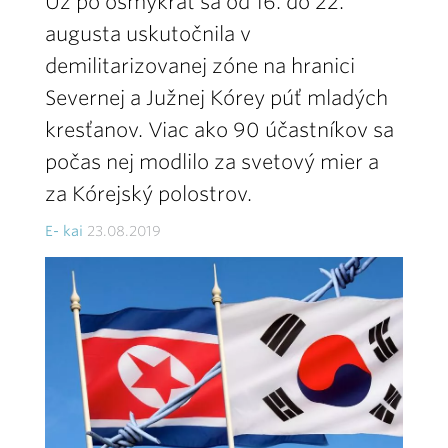
Už po ôsmykrát sa od 16. do 22.
augusta uskutočnila v
demilitarizovanej zóne na hranici
Severnej a Južnej Kórey púť mladých
kresťanov. Viac ako 90 účastníkov sa
počas nej modlilo za svetový mier a
za Kórejský polostrov.
E- kai
23.08.2019