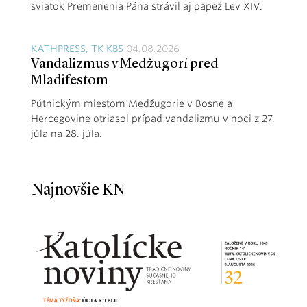
sviatok Premenenia Pána strávil aj pápež Lev XIV.
KATHPRESS, TK KBS
04.08.2026
Vandalizmus v Medžugorí pred
Mladifestom
Pútnickým miestom Medžugorie v Bosne a
Hercegovine otriasol prípad vandalizmu v noci z 27.
júla na 28. júla.
Najnovšie KN