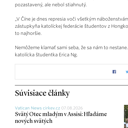
pozastavený, ale nebol stiahnutý.
„V Číne je dnes represia voči všetkým náboženstvám 
zástupkyňa katolíckej federácie študentov z Hongk
to najhoršie.
Nemôžeme klamať sami seba, že sa nám to nestane.
katolícka študentka Erica Ng.
Súvisiace články
Vatican News cirkev.cz
07.08.2026
Svätý Otec mladým v Assisi: Hľadáme
nových svätých