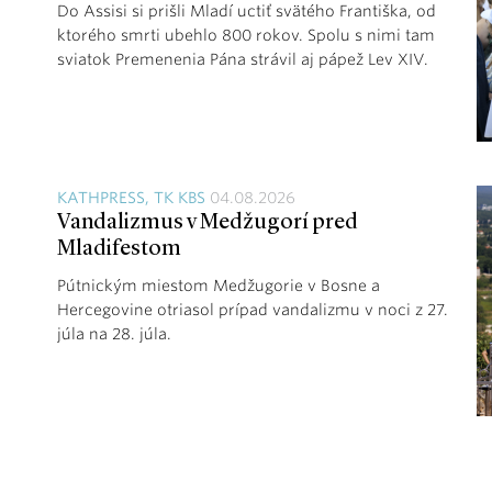
Do Assisi si prišli Mladí uctiť svätého Františka, od
ktorého smrti ubehlo 800 rokov. Spolu s nimi tam
sviatok Premenenia Pána strávil aj pápež Lev XIV.
KATHPRESS, TK KBS
04.08.2026
Vandalizmus v Medžugorí pred
Mladifestom
Pútnickým miestom Medžugorie v Bosne a
Hercegovine otriasol prípad vandalizmu v noci z 27.
júla na 28. júla.