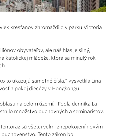
viek kresťanov zhromaždilo v parku Victoria
iónov obyvateľov, ale náš hlas je silný,
a katolíckej mládeže, ktorá sa minulý rok
ch.
 to ukazujú samotné čísla,“ vysvetlila Lina
vosť a pokoj diecézy v Hongkongu.
oblasti na celom území.“ Podľa denníka La
astnilo množstvo duchovných a seminaristov.
y, tentoraz sú všetci veľmi znepokojení novým
aj duchovenstvo. Tento zákon bol