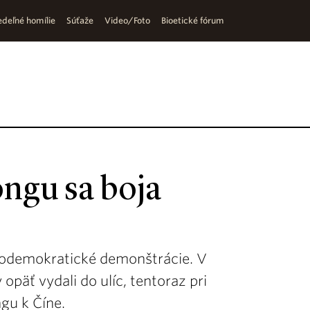
deľné homílie
Súťaže
Video/Foto
Bioetické fórum
ngu sa boja
rodemokratické demonštrácie. V
 opäť vydali do ulíc, tentoraz pri
ngu k Číne.