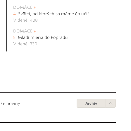
DOMÁCE
Svätci, od ktorých sa máme čo učiť
Videné: 408
DOMÁCE
Mladí mieria do Popradu
Videné: 330
cke noviny
Archív