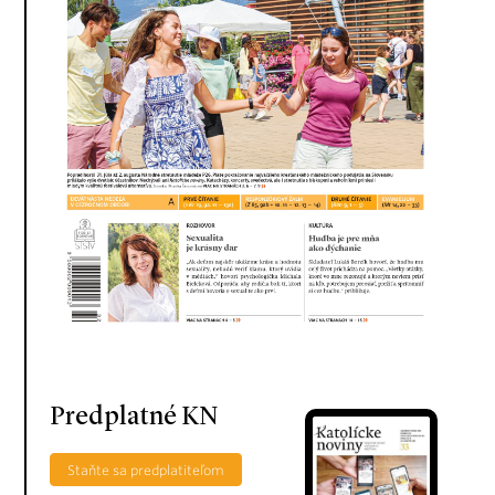
Predplatné KN
Staňte sa predplatiteľom