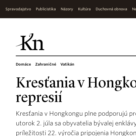
Spravodajstvo
Publicistika
Názory
Kultúra
Duchovná obnova
Ne
Domáce
Zahraničné
Vatikán
Kresťania v Hongko
represií
Kresťania v Hongkongu plne podporujú p
utorok 2. júla sa obyvatelia bývalej enklávy
príležitosti 22. výročia pripojenia Hongko