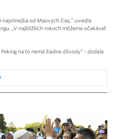
najsilnejšia od Maových čias,“ uviedla
ongu. „V najbližších rokoch môžeme očakávať
 Peking na to nemá žiadne dôvody“ - dodala