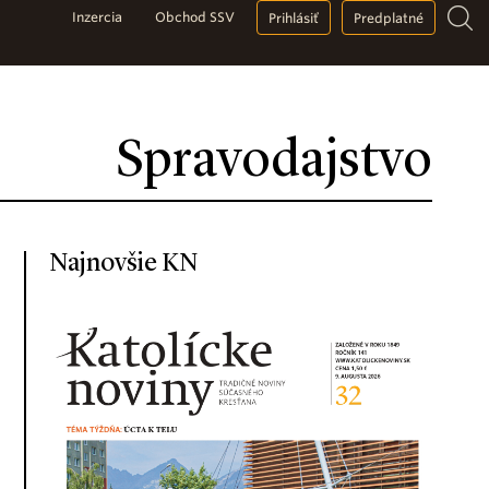
Inzercia
Obchod SSV
Prihlásiť
Predplatné
Spravodajstvo
Najnovšie KN