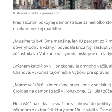
Ilustračná snímka: ingimage.com
Pred začatím pokojnej demonštrácie sa niekoľko sto
na ekumenickej modlitbe.
„Musíme tu byť. Sme menšina, len 10 percent zo 7 mil
dôveryhodný a vážny,“ povedala Erica Ng, zástupkyň
zúčastnila vo Vatikáne na synode biskupov o mladý
„Význam katolíkov v Hongkongu je omnoho väčší, ako
Chanová, výkonná tajomníčka Výboru pre spravodli
„Máme veľa škôl a intenzívne pracujeme v sociálnej 
Croix sa na demonštrácii v Hongkongu (2. júla) zúč
Hoci väčšina cirkví sa snaží nezasahovať do politik
zákonom o extradícii, ktorý umožňuje súdiť v Číne 