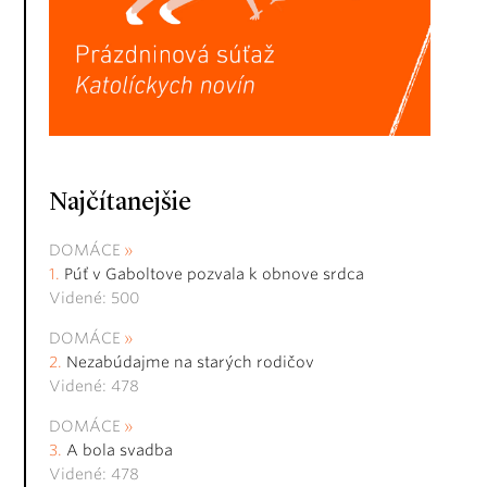
Najčítanejšie
DOMÁCE
Púť v Gaboltove pozvala k obnove srdca
Videné: 500
DOMÁCE
Nezabúdajme na starých rodičov
Videné: 478
DOMÁCE
A bola svadba
Videné: 478